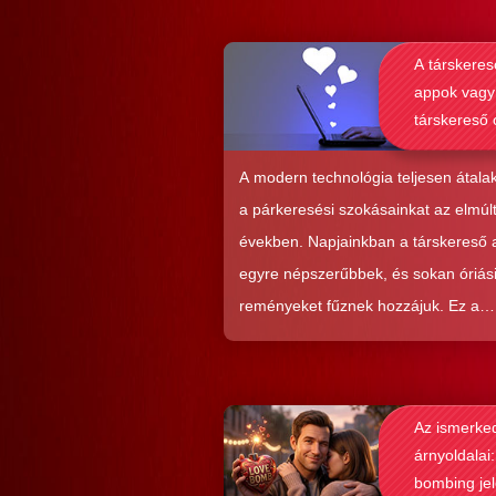
A társkeres
appok vagy
társkereső 
alkalmasab
komoly kap
A modern technológia teljesen átalak
kialakításá
a párkeresési szokásainkat az elmúl
években. Napjainkban a társkereső
egyre népszerűbbek, és sokan óriás
reményeket fűznek hozzájuk. Ez a
közkedveltség egyáltalán nem véletl
hiszen ezekkel a szoftverekkel látsz
nagyon könnyen és gyorsan lehet si
Az ismerke
elérni a flörtölésben. A legfőbb kérd
árnyoldalai:
azonban az, hogy ezek az alkalmaz
bombing je