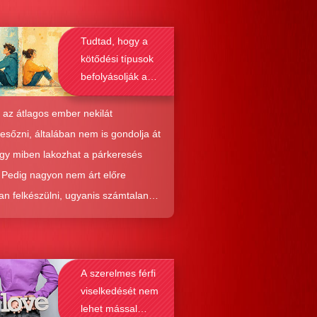
Tudtad, hogy a
kötődési típusok
befolyásolják a
társkeresést is?
 az átlagos ember nekilát
resőzni, általában nem is gondolja át
ogy miben lakozhat a párkeresés
. Pedig nagyon nem árt előre
an felkészülni, ugyanis számtalan
tól képes megmenteni téged is az,
él alaposabban megismered a
resés működését, a párkapcsolatok
A szerelmes férfi
nek a receptjét, melyeket vizsgálva
viselkedését nem
nyosodik, hogy a kötődési típusok
lehet mással