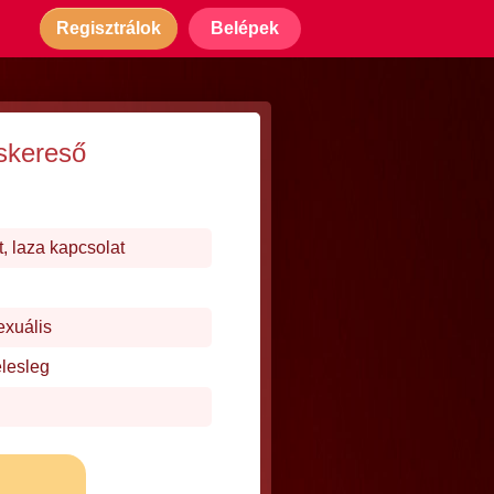
Regisztrálok
Belépek
rskereső
, laza kapcsolat
exuális
elesleg
j