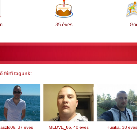
m
35 éves
Göd
 férfi tagunk:
ászló06, 37 éves
MEDVE_86, 40 éves
Husika, 38 éve