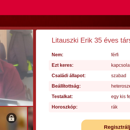
Litauszki Erik 35 éves tá
Nem:
férfi
Ezt keres:
kapcsolat
Családi állapot:
szabad
Beállítottság:
heterosz
Testalkat:
egy kis f
Horoszkóp:
rák
Regisztrál