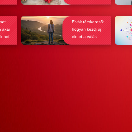
gy
befolyá
net
Elvált társkereső:
n akár
hogyan kezdj új
 lehet!
életet a válás
után?