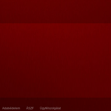
Adatvédelem
ÁSZF
Ügyfélszolgálat