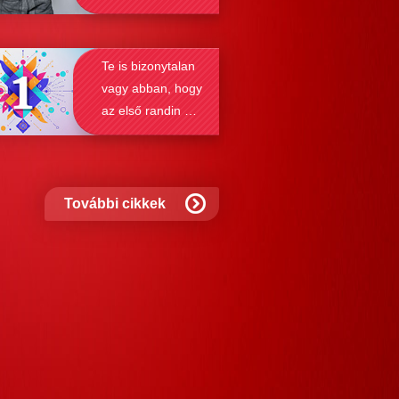
solják a társkeresést.
összetéveszteni
Te is bizonytalan
vagy abban, hogy
az első randin mit
szabad és mit
nem?
További cikkek