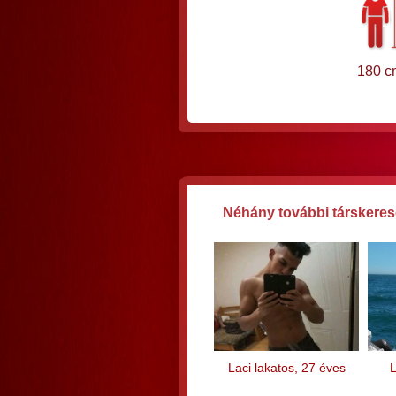
180 c
Néhány további társkereső
Laci lakatos, 27 éves
L