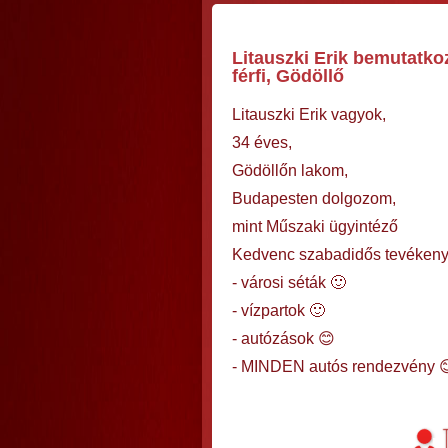
Litauszki Erik bemutatko
férfi, Gödöllő
Litauszki Erik vagyok,
34 éves,
Gödöllőn lakom,
Budapesten dolgozom,
mint Műszaki ügyintéző
Kedvenc szabadidős tevéken
- városi séták 🙂
- vízpartok 🙂
- autózások 😊
- MINDEN autós rendezvény 