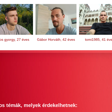
jos gyorgy, 27 éves
Gábor Horváth, 42 éves
tomi1985, 41 év
os témák, melyek érdekelhetnek: