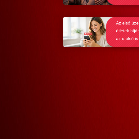
valóban hozzásegítenek-e minket e
felismerése
tartós párkapcsolathoz?
Az első üze
ötletek híjá
az utolsó is