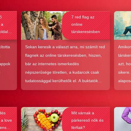
ő
7 red flag az
 a
online
oldalak
társkeresésben
bak a
csolat
ította
Sokan keresik a választ arra, mi számít red
Amikor
hoz?
t
flagnek az online társkeresésben, hiszen,
társke
 appok
bár az internetes ismerkedés
azt, h
i
népszerűsége töretlen, a kudarcok csak
sikere
tudatossággal kerülhetők el. A buktatók
alapos
en,
ellenére ez a társkeresési forma joggal
kudarc
ólag
népszerű, hiszen az a kényelem és
ha min
kereket
hatékonyság, amit ad, nehezen
társke
dés
Mit várnak a
és
felülmúlható.
sikeré
 a love
párkereső nők és
ások
bebizo
lenség
férfiak?