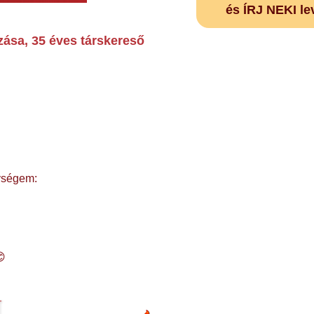
és ÍRJ NEKI le
zása, 35 éves társkereső
ységem:
