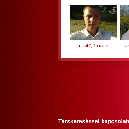
mzoli2, 45 éves
la
Társkereséssel kapcsolat