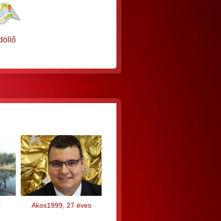
öllő
s
Akos1999, 27 éves