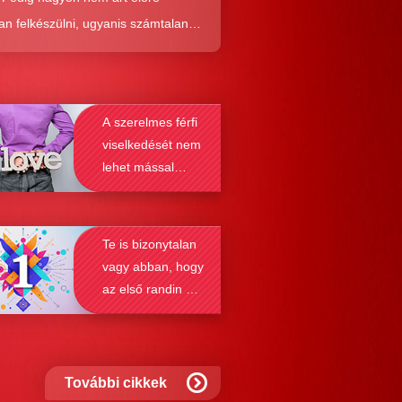
an felkészülni, ugyanis számtalan
tól képes megmenteni téged is az,
él alaposabban megismered a
resés működését, a párkapcsolatok
A szerelmes férfi
nek a receptjét, melyeket vizsgálva
viselkedését nem
nyosodik, hogy a kötődési típusok
lehet mással
solják a társkeresést.
összetéveszteni
Te is bizonytalan
vagy abban, hogy
az első randin mit
szabad és mit
nem?
További cikkek