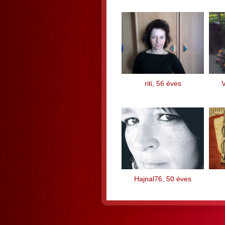
riti, 56 éves
Hajnal76, 50 éves