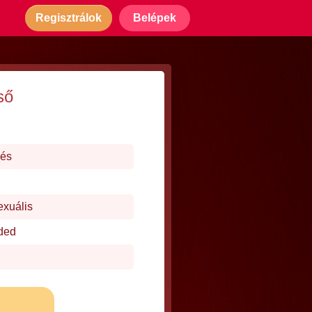
Regisztrálok
Belépek
ső
dés
exuális
ded
j