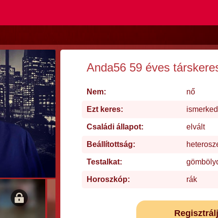
Anda56 59 éves társkere
Nem:
nő
Ezt keres:
ismerke
Családi állapot:
elvált
Beállítottság:
heterosz
Testalkat:
gömböly
Horoszkóp:
rák
Regisztrál