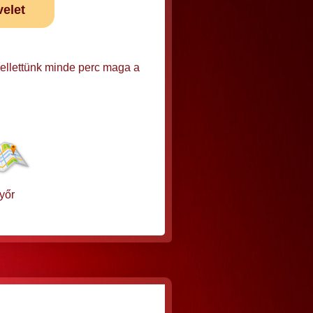
velet
mellettünk minde perc maga a
yőr