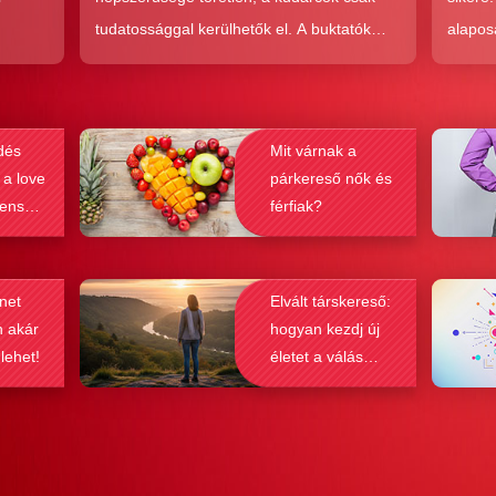
tudatossággal kerülhetők el. A buktatók
alapos
en,
ellenére ez a társkeresési forma joggal
kudarc
ólag
népszerű, hiszen az a kényelem és
ha min
kereket
hatékonyság, amit ad, nehezen
társke
dés
Mit várnak a
és
felülmúlható.
sikeré
 a love
párkereső nők és
ások
bebizo
lenség
férfiak?
gy
befolyá
net
Elvált társkereső:
n akár
hogyan kezdj új
 lehet!
életet a válás
után?