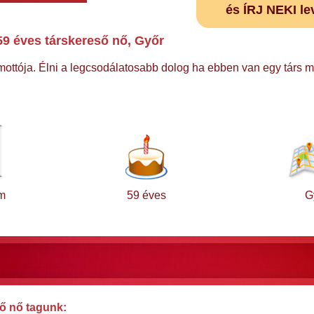
és ÍRJ NEKI le
9 éves társkereső nő, Győr
 mottója. Élni a legcsodálatosabb dolog ha ebben van egy társ 
m
59 éves
G
ő nő tagunk: