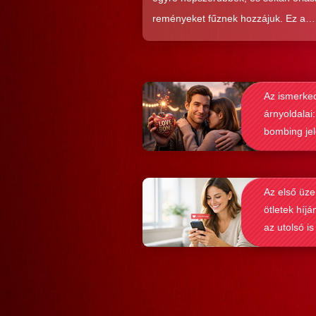
reményeket fűznek hozzájuk. Ez a
közkedveltség egyáltalán nem véletl
hiszen ezekkel a szoftverekkel látsz
nagyon könnyen és gyorsan lehet si
Az ismerke
elérni a flörtölésben. A legfőbb kérd
árnyoldalai:
azonban az, hogy ezek az alkalmaz
bombing je
valóban hozzásegítenek-e minket e
felismerése
tartós párkapcsolathoz?
Az első üze
ötletek híjá
az utolsó is