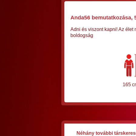
Anda56 bemutatkozása, 5
Adni és viszont kapni! Az élet
boldogság
165 c
Néhány további társkeres