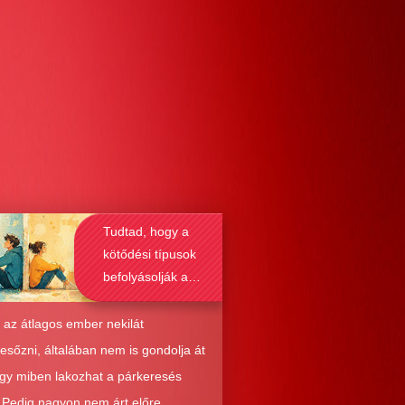
Tudtad, hogy a
kötődési típusok
befolyásolják a
társkeresést is?
 az átlagos ember nekilát
resőzni, általában nem is gondolja át
ogy miben lakozhat a párkeresés
. Pedig nagyon nem árt előre