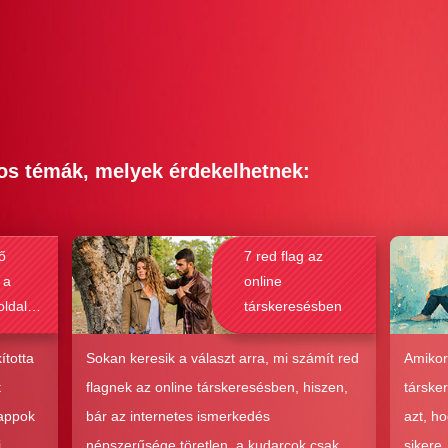
os témák, melyek érdekelhetnek:
ő
7 red flag az
 a
online
oldalak
társkeresésben
bak a
csolat
ította
Sokan keresik a választ arra, mi számít red
Amikor
hoz?
t
flagnek az online társkeresésben, hiszen,
társke
 appok
bár az internetes ismerkedés
azt, h
i
népszerűsége töretlen, a kudarcok csak
sikere