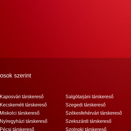
osok szerint
Kaposvári társkereső
Salgótarjáni társkereső
Kecskeméti társkereső
Szegedi társkereső
Miskolci társkereső
Székesfehérvári társkereső
Nyíregyházi társkereső
Szekszárdi társkereső
Pécsi társkereső
Szolnoki társkereső