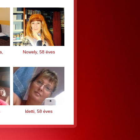
a,
Nowely, 58 éves
s
ldetti, 58 éves