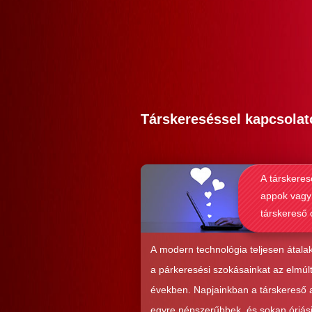
Társkereséssel kapcsolat
A társkeres
appok vagy
társkereső 
alkalmasab
komoly kap
A modern technológia teljesen átalak
kialakításá
a párkeresési szokásainkat az elmúl
években. Napjainkban a társkereső
egyre népszerűbbek, és sokan óriás