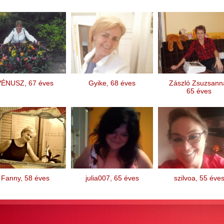
VÉNUSZ, 67 éves
Gyike, 68 éves
Zászló Zsuzsann
65 éves
Fanny, 58 éves
julia007, 65 éves
szilvoa, 55 éve