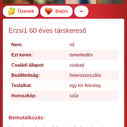
Üzenek
Bejön
Erzsi1 60 éves társkereső
Nem:
nő
Ezt keres:
ismerkedés
Családi állapot:
szabad
Beállítottság:
heteroszexuális
Testalkat:
egy kis felesleg
Horoszkóp:
szűz
Bemutatkozás: