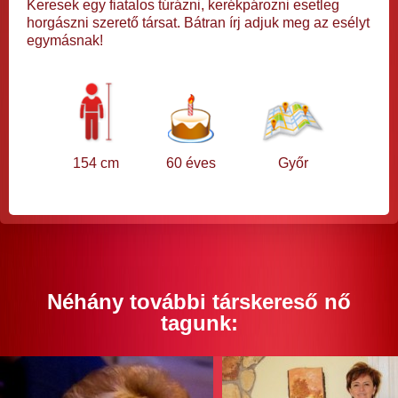
Keresek egy fiatalos túrázni, kerékpározni esetleg
horgászni szerető társat. Bátran írj adjuk meg az esélyt
egymásnak!
154 cm
60 éves
Győr
Néhány további társkereső nő
tagunk: