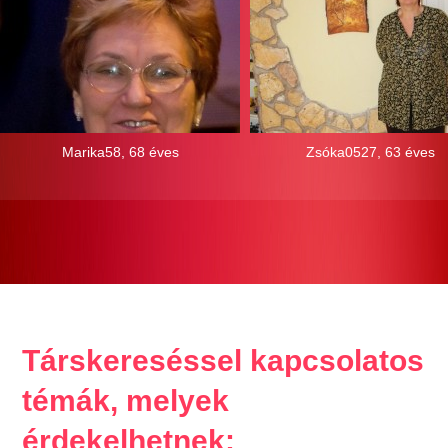
Marika58, 68 éves
Zsóka0527, 63 éves
Társkereséssel kapcsolatos
témák, melyek
érdekelhetnek: