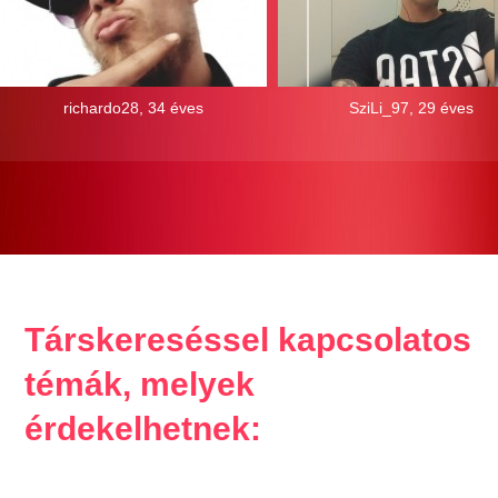
richardo28, 34 éves
SziLi_97, 29 éves
Társkereséssel kapcsolatos
témák, melyek
érdekelhetnek: