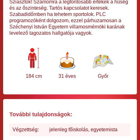
Sziasztok! Számomra a legfontosabb értékek a hűség
és az őszinteség. Tartós kapcsolatot keresek.
Szabadidőmben ha tehetem sportolok. PLC
programozóként dolgozom, ezzel párhuzamosan a
Széchenyi István Egyetem villamosmérnöki karának
levelező tagozatos hallgatója vagyok.
184 cm
31 éves
Győr
További tulajdonságok:
Végzettség:
jelenleg főiskolás, egyetemista