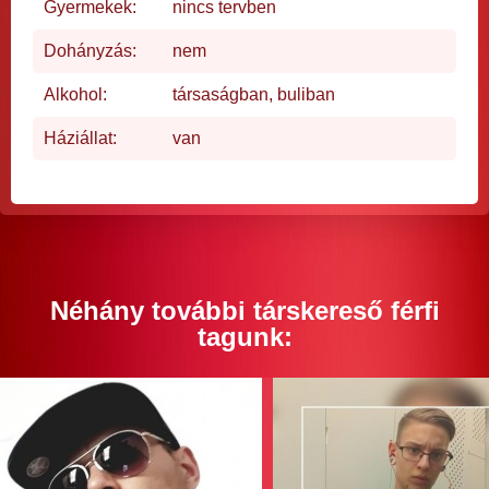
Gyermekek:
nincs tervben
Dohányzás:
nem
Alkohol:
társaságban, buliban
Háziállat:
van
Néhány további társkereső férfi
tagunk: