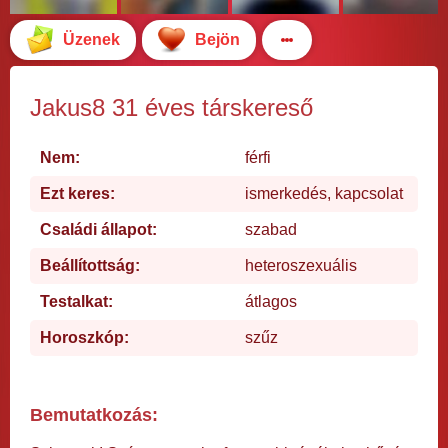
Üzenek
Bejön
Jakus8 31 éves társkereső
Nem:
férfi
Ezt keres:
ismerkedés, kapcsolat
Családi állapot:
szabad
Beállítottság:
heteroszexuális
Testalkat:
átlagos
Horoszkóp:
szűz
Bemutatkozás: