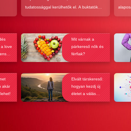
tudatossággal kerülhetők el. A buktatók
alapos
en,
ellenére ez a társkeresési forma joggal
kudarc
ólag
népszerű, hiszen az a kényelem és
ha min
kereket
hatékonyság, amit ad, nehezen
társke
dés
Mit várnak a
és
felülmúlható.
sikeré
 a love
párkereső nők és
ások
bebizo
lenség
férfiak?
gy
befolyá
net
Elvált társkereső:
n akár
hogyan kezdj új
 lehet!
életet a válás
után?