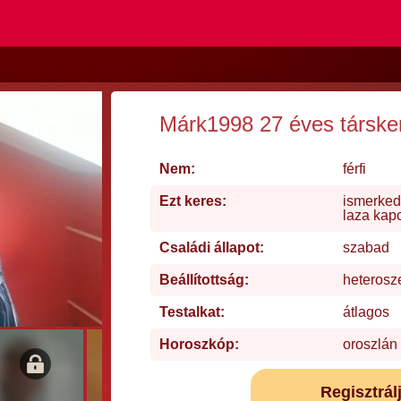
Márk1998 27 éves társke
Nem:
férfi
Ezt keres:
ismerked
laza kap
Családi állapot:
szabad
Beállítottság:
heterosz
Testalkat:
átlagos
Horoszkóp:
oroszlán
Regisztrál