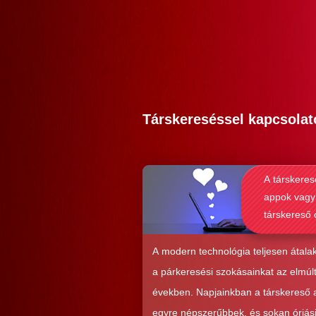
Társkereséssel kapcsolat
A társkeres
appok vagy
társkereső 
alkalmasab
komoly kap
A modern technológia teljesen átalak
kialakításá
a párkeresési szokásainkat az elmúl
években. Napjainkban a társkereső
egyre népszerűbbek, és sokan óriás