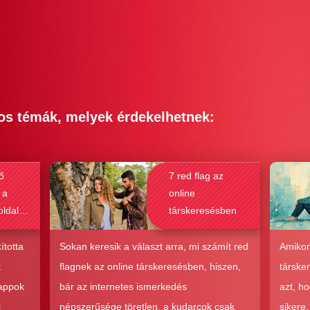
os témák, melyek érdekelhetnek:
ő
7 red flag az
 a
online
oldalak
társkeresésben
bak a
csolat
ította
Sokan keresik a választ arra, mi számít red
Amikor
hoz?
t
flagnek az online társkeresésben, hiszen,
társke
 appok
bár az internetes ismerkedés
azt, h
i
népszerűsége töretlen, a kudarcok csak
sikere