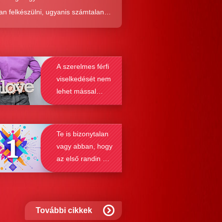
an felkészülni, ugyanis számtalan
tól képes megmenteni téged is az,
él alaposabban megismered a
resés működését, a párkapcsolatok
A szerelmes férfi
nek a receptjét, melyeket vizsgálva
viselkedését nem
nyosodik, hogy a kötődési típusok
lehet mással
solják a társkeresést.
összetéveszteni
Te is bizonytalan
vagy abban, hogy
az első randin mit
szabad és mit
nem?
További cikkek