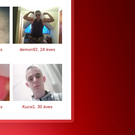
es
demon92, 24 éves
es
Kucsi1, 30 éves