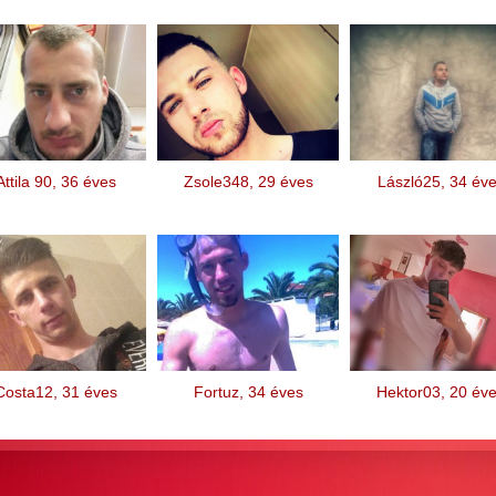
Attila 90, 36 éves
Zsole348, 29 éves
László25, 34 év
Costa12, 31 éves
Fortuz, 34 éves
Hektor03, 20 év