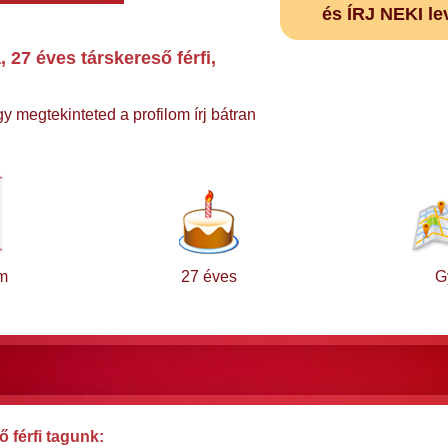
és ÍRJ NEKI le
27 éves társkereső férfi,
y megtekinteted a profilom írj bátran
m
27 éves
G
 férfi tagunk: