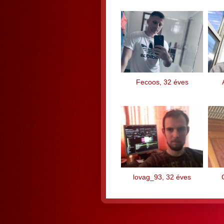
Fecoos, 32 éves
lovag_93, 32 éves