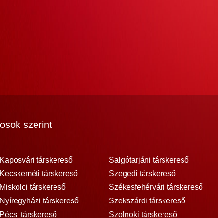
osok szerint
Kaposvári társkereső
Salgótarjáni társkereső
Kecskeméti társkereső
Szegedi társkereső
Miskolci társkereső
Székesfehérvári társkereső
Nyíregyházi társkereső
Szekszárdi társkereső
Pécsi társkereső
Szolnoki társkereső