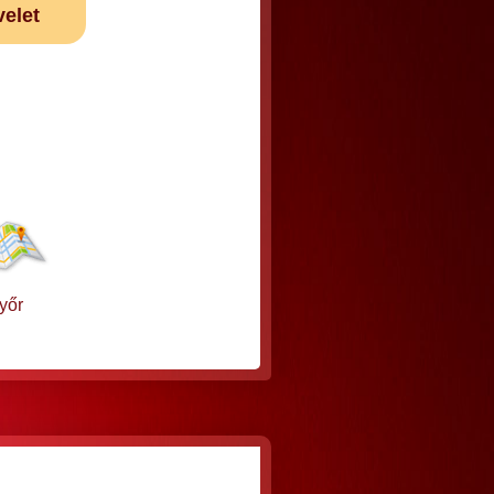
velet
yőr