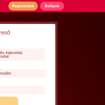
Regisztrálok
Belépek
reső
és, kapcsolat,
csolat
exuális
j