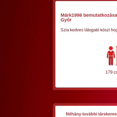
Márk1998 bemutatkozása, 
Győr
Szia kedves látogató köszi hog
179 c
Néhány további társkereső