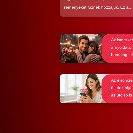
reményeket fűznek hozzájuk. Ez a
közkedveltség egyáltalán nem véletl
hiszen ezekkel a szoftverekkel látsz
nagyon könnyen és gyorsan lehet si
Az ismerke
elérni a flörtölésben. A legfőbb kérd
árnyoldalai:
azonban az, hogy ezek az alkalmaz
bombing je
valóban hozzásegítenek-e minket e
felismerése
tartós párkapcsolathoz?
Az első üze
ötletek híjá
az utolsó is