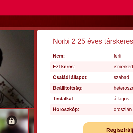
Norbi 2 25 éves társkere
Nem:
férfi
Ezt keres:
ismerked
Családi állapot:
szabad
Beállítottság:
heterosz
Testalkat:
átlagos
Horoszkóp:
oroszlán
Regisztrál