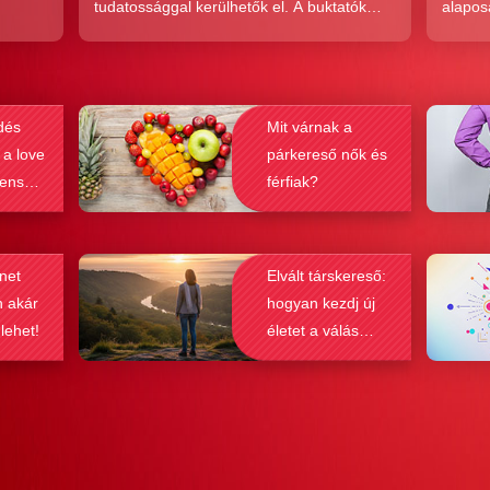
tudatossággal kerülhetők el. A buktatók
alapos
en,
ellenére ez a társkeresési forma joggal
kudarc
ólag
népszerű, hiszen az a kényelem és
ha min
kereket
hatékonyság, amit ad, nehezen
társke
dés
Mit várnak a
és
felülmúlható.
sikeré
 a love
párkereső nők és
ások
bebizo
lenség
férfiak?
gy
befolyá
net
Elvált társkereső:
n akár
hogyan kezdj új
 lehet!
életet a válás
után?