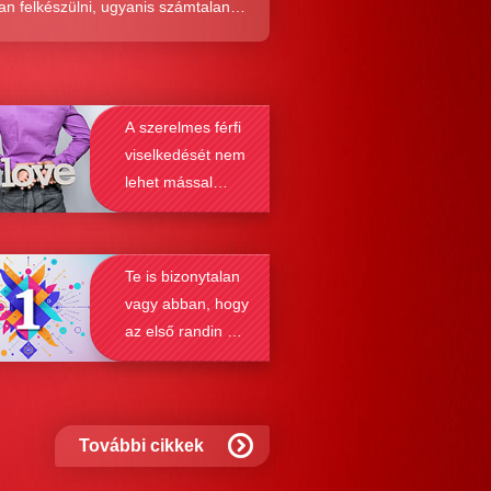
an felkészülni, ugyanis számtalan
tól képes megmenteni téged is az,
él alaposabban megismered a
resés működését, a párkapcsolatok
A szerelmes férfi
nek a receptjét, melyeket vizsgálva
viselkedését nem
nyosodik, hogy a kötődési típusok
lehet mással
solják a társkeresést.
összetéveszteni
Te is bizonytalan
vagy abban, hogy
az első randin mit
szabad és mit
nem?
További cikkek