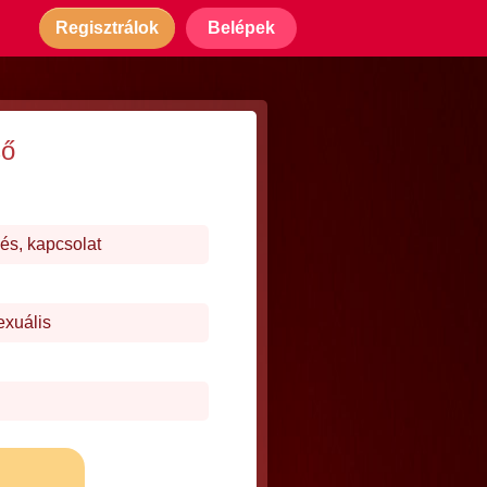
Regisztrálok
Belépek
ső
és, kapcsolat
exuális
j