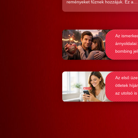
reményeket fűznek hozzájuk. Ez a
közkedveltség egyáltalán nem véletl
hiszen ezekkel a szoftverekkel látsz
nagyon könnyen és gyorsan lehet si
Az ismerke
elérni a flörtölésben. A legfőbb kérd
árnyoldalai:
azonban az, hogy ezek az alkalmaz
bombing je
valóban hozzásegítenek-e minket e
felismerése
tartós párkapcsolathoz?
Az első üze
ötletek híjá
az utolsó is