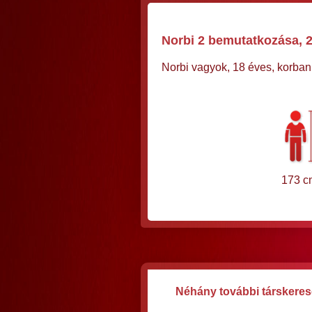
Norbi 2 bemutatkozása, 2
Norbi vagyok, 18 éves, korban
173 c
Néhány további társkereső