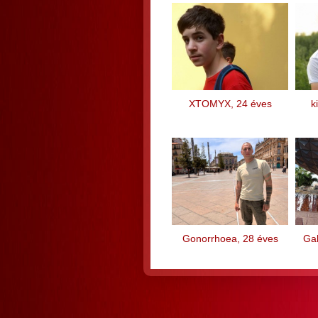
XTOMYX, 24 éves
k
Gonorrhoea, 28 éves
Ga