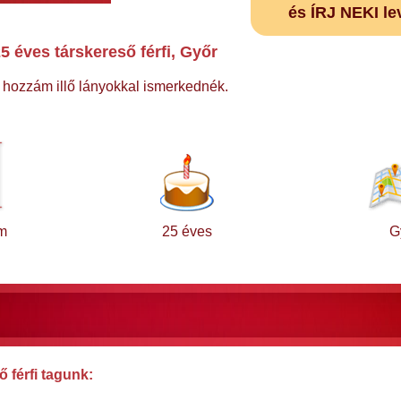
és ÍRJ NEKI le
5 éves társkereső férfi, Győr
 hozzám illő lányokkal ismerkednék.
m
25 éves
G
 férfi tagunk: