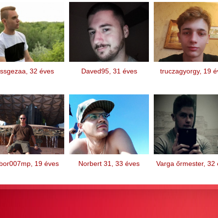
issgezaa, 32 éves
Daved95, 31 éves
truczagyorgy, 19 é
bor007mp, 19 éves
Norbert 31, 33 éves
Varga őrmester, 32