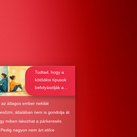
Tudtad, hogy a
kötődési típusok
befolyásolják a
társkeresést is?
 az átlagos ember nekilát
resőzni, általában nem is gondolja át
ogy miben lakozhat a párkeresés
. Pedig nagyon nem árt előre