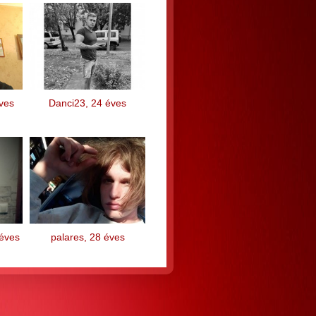
ves
Danci23, 24 éves
 éves
palares, 28 éves