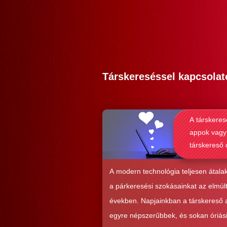
Társkereséssel kapcsolat
A társkeres
appok vagy
társkereső 
alkalmasab
komoly kap
A modern technológia teljesen átalak
kialakításá
a párkeresési szokásainkat az elmúl
években. Napjainkban a társkereső
egyre népszerűbbek, és sokan óriás