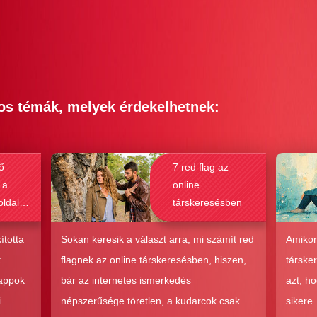
os témák, melyek érdekelhetnek:
ő
7 red flag az
 a
online
oldalak
társkeresésben
bak a
csolat
ította
Sokan keresik a választ arra, mi számít red
Amikor
hoz?
t
flagnek az online társkeresésben, hiszen,
társke
 appok
bár az internetes ismerkedés
azt, h
i
népszerűsége töretlen, a kudarcok csak
sikere