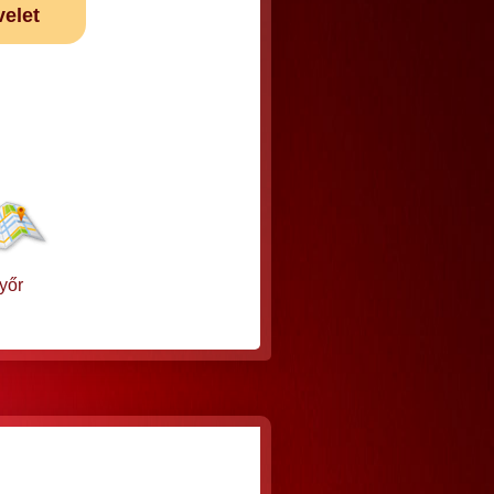
velet
yőr