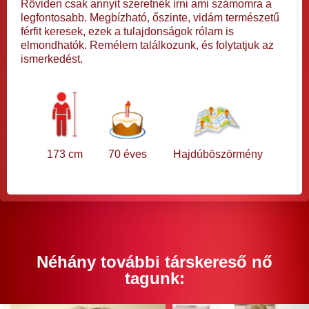
Röviden csak annyit szeretnék írni ami számomra a
legfontosabb. Megbízható, őszinte, vidám természetű
férfit keresek, ezek a tulajdonságok rólam is
elmondhatók. Remélem találkozunk, és folytatjuk az
ismerkedést.
173 cm
70 éves
Hajdúböszörmény
Néhány további társkereső nő
tagunk: