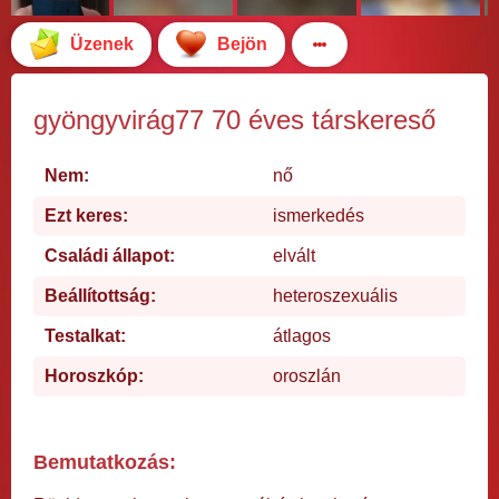
Üzenek
Bejön
gyöngyvirág77 70 éves társkereső
Nem:
nő
Ezt keres:
ismerkedés
Családi állapot:
elvált
Beállítottság:
heteroszexuális
Testalkat:
átlagos
Horoszkóp:
oroszlán
Bemutatkozás: