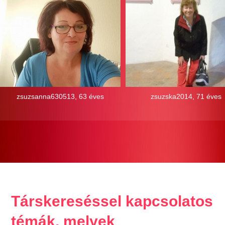
zsuzsanna630513, 63 éves
zsuzska2014, 71 éves
Társkereséssel kapcsolatos
témák, melyek