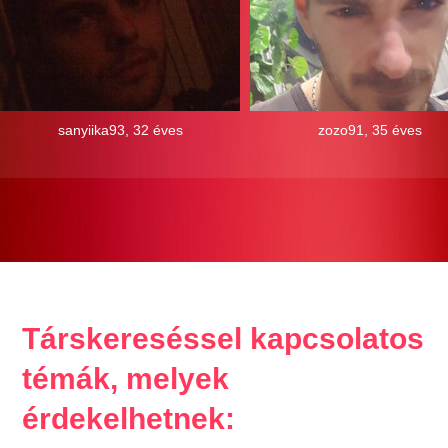
sanyiika93, 32 éves
zozo91, 35 éves
Társkereséssel kapcsolatos
témák, melyek
érdekelhetnek: