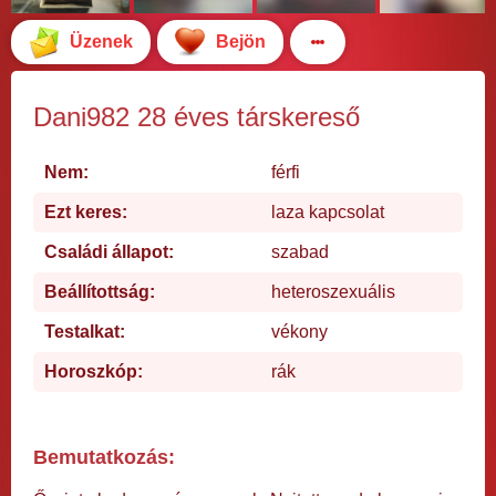
Üzenek
Bejön
Dani982 28 éves társkereső
Nem:
férfi
Ezt keres:
laza kapcsolat
Családi állapot:
szabad
Beállítottság:
heteroszexuális
Testalkat:
vékony
Horoszkóp:
rák
Bemutatkozás: