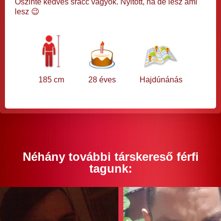
Őszinte kedves srácc vagyok. Nyitott, na de lesz ami
lesz 😉
185 cm
28 éves
Hajdúnánás
Néhány további társkereső férfi
tagunk: