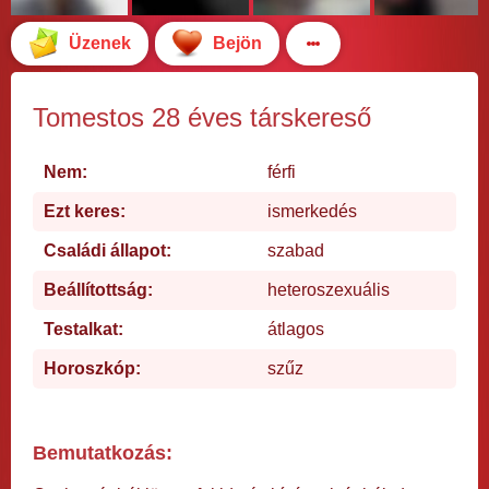
Üzenek
Bejön
Tomestos 28 éves társkereső
Nem:
férfi
Ezt keres:
ismerkedés
Családi állapot:
szabad
Beállítottság:
heteroszexuális
Testalkat:
átlagos
Horoszkóp:
szűz
Bemutatkozás: