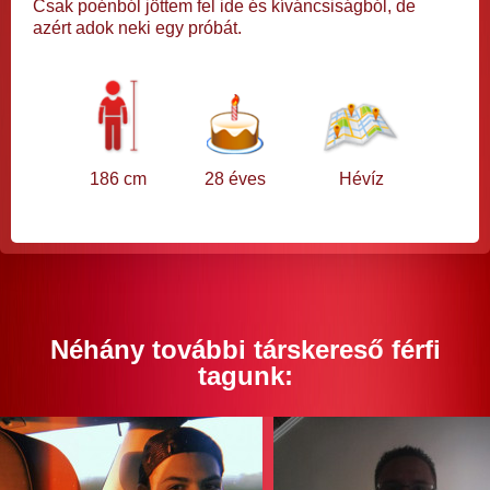
Csak poénból jöttem fel ide és kíváncsiságból, de
azért adok neki egy próbát.
186 cm
28 éves
Hévíz
Néhány további társkereső férfi
tagunk: