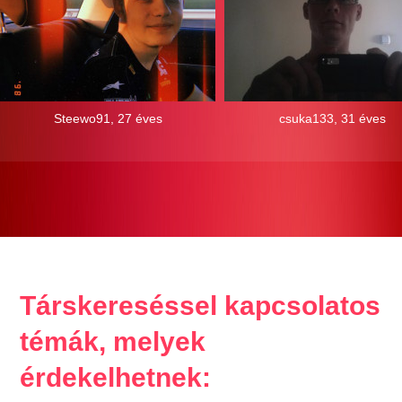
Steewo91, 27 éves
csuka133, 31 éves
Társkereséssel kapcsolatos
témák, melyek
érdekelhetnek: