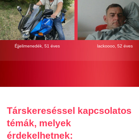
Éjjelimenedék, 51 éves
lackoooo, 52 éves
Társkereséssel kapcsolatos
témák, melyek
érdekelhetnek: