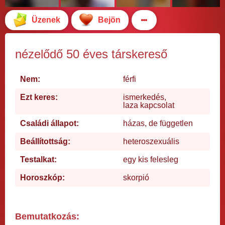
Üzenek
Bejön
nézelődő 50 éves társkereső
Nem:
férfi
Ezt keres:
ismerkedés,
laza kapcsolat
Családi állapot:
házas, de független
Beállítottság:
heteroszexuális
Testalkat:
egy kis felesleg
Horoszkóp:
skorpió
Bemutatkozás: