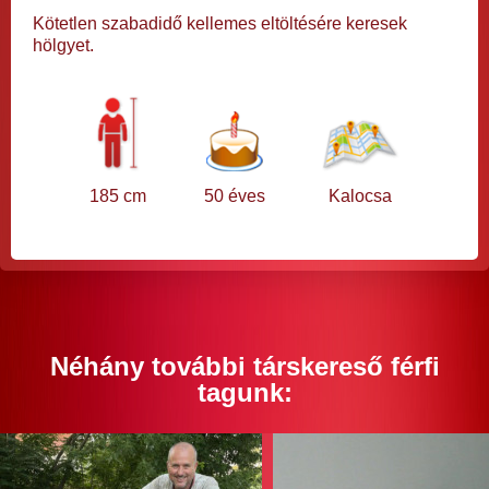
Kötetlen szabadidő kellemes eltöltésére keresek
hölgyet.
185 cm
50 éves
Kalocsa
Néhány további társkereső férfi
tagunk: