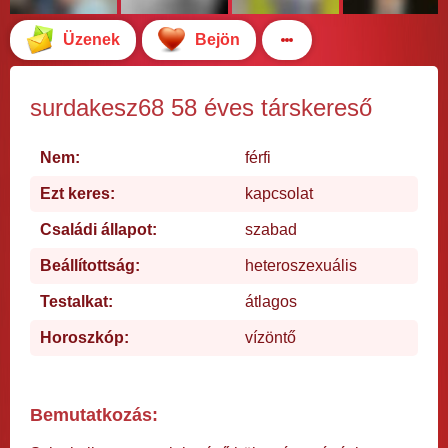
Üzenek
Bejön
surdakesz68 58 éves társkereső
Nem:
férfi
Ezt keres:
kapcsolat
Családi állapot:
szabad
Beállítottság:
heteroszexuális
Testalkat:
átlagos
Horoszkóp:
vízöntő
Bemutatkozás: