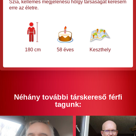
Szia, kellemes megjelenésű hölgy társaságát keresem
erre az életre.
180 cm
58 éves
Keszthely
Néhány további társkereső férfi
tagunk: