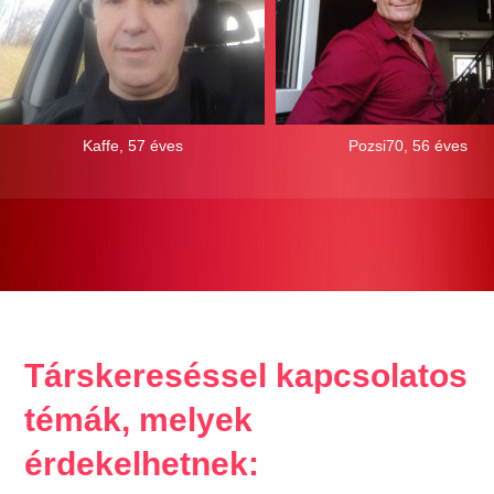
Kaffe, 57 éves
Pozsi70, 56 éves
Társkereséssel kapcsolatos
témák, melyek
érdekelhetnek: