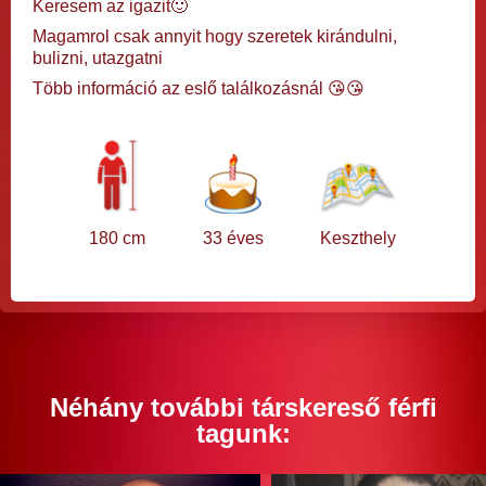
Keresem az igazit🙂
Magamrol csak annyit hogy szeretek kirándulni,
bulizni, utazgatni
Több információ az eslő találkozásnál 😘😘
180 cm
33 éves
Keszthely
Néhány további társkereső férfi
tagunk: