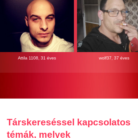
Attila 1108, 31 éves
wolf37, 37 éves
Társkereséssel kapcsolatos
témák, melyek