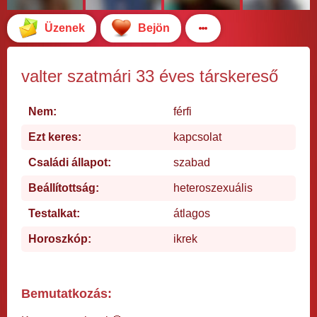
Üzenek
Bejön
valter szatmári 33 éves társkereső
Nem:
férfi
Ezt keres:
kapcsolat
Családi állapot:
szabad
Beállítottság:
heteroszexuális
Testalkat:
átlagos
Horoszkóp:
ikrek
Bemutatkozás: