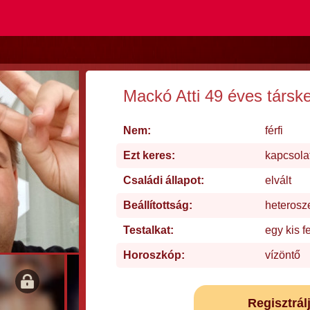
Mackó Atti 49 éves társk
Nem:
férfi
Ezt keres:
kapcsola
Családi állapot:
elvált
Beállítottság:
heterosz
Testalkat:
egy kis f
Horoszkóp:
vízöntő
Regisztrál