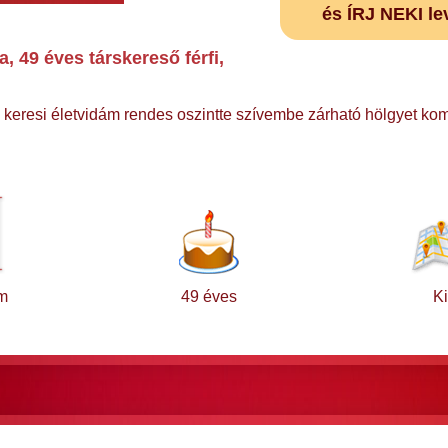
és ÍRJ NEKI le
 49 éves társkereső férfi,
 keresi életvidám rendes oszintte szívembe zárható hölgyet kom
m
49 éves
Ki