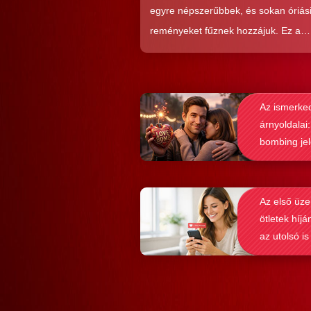
egyre népszerűbbek, és sokan óriás
reményeket fűznek hozzájuk. Ez a
közkedveltség egyáltalán nem véletl
hiszen ezekkel a szoftverekkel látsz
nagyon könnyen és gyorsan lehet si
Az ismerke
elérni a flörtölésben. A legfőbb kérd
árnyoldalai:
azonban az, hogy ezek az alkalmaz
bombing je
valóban hozzásegítenek-e minket e
felismerése
tartós párkapcsolathoz?
Az első üze
ötletek híjá
az utolsó is