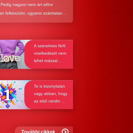
. Pedig nagyon nem árt előre
an felkészülni, ugyanis számtalan
tól képes megmenteni téged is az,
él alaposabban megismered a
resés működését, a párkapcsolatok
A szerelmes férfi
nek a receptjét, melyeket vizsgálva
viselkedését nem
nyosodik, hogy a kötődési típusok
lehet mással
solják a társkeresést.
összetéveszteni
Te is bizonytalan
vagy abban, hogy
az első randin mit
szabad és mit
nem?
További cikkek