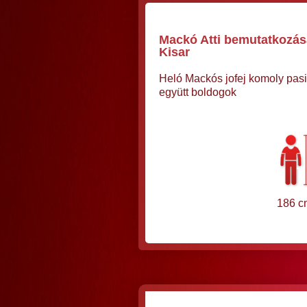
Mackó Atti bemutatkozása,
Kisar
Heló Mackós jofej komoly pasi
együtt boldogok
186 c