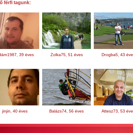
 férfi tagunk:
dám1987, 39 éves
Zolka75, 51 éves
Drogba5, 43 éve
jinjin, 40 éves
Balázs74, 56 éves
Attesz73, 53 éve