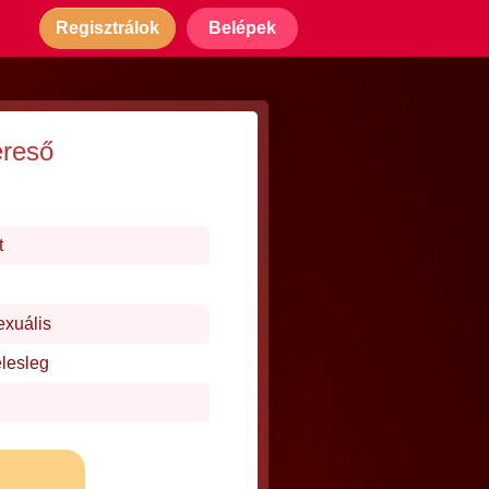
Regisztrálok
Belépek
ereső
t
exuális
elesleg
j