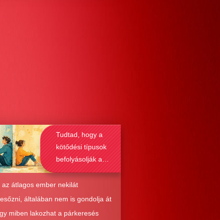
Tudtad, hogy a
kötődési típusok
befolyásolják a
társkeresést is?
 az átlagos ember nekilát
resőzni, általában nem is gondolja át
ogy miben lakozhat a párkeresés