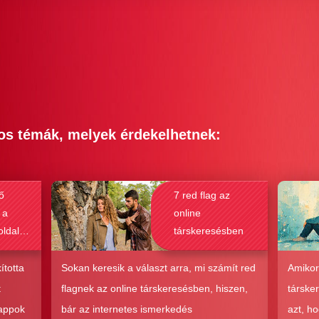
os témák, melyek érdekelhetnek:
ő
7 red flag az
 a
online
oldalak
társkeresésben
bak a
csolat
ította
Sokan keresik a választ arra, mi számít red
Amikor
hoz?
t
flagnek az online társkeresésben, hiszen,
társke
 appok
bár az internetes ismerkedés
azt, h