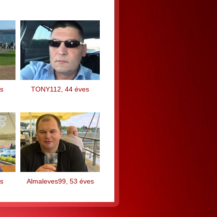
s
TONY112, 44 éves
s
Almaleves99, 53 éves