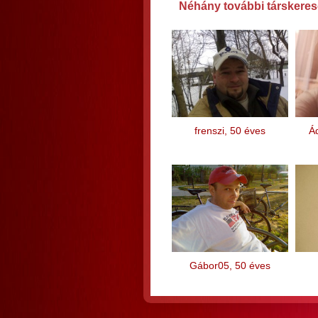
Néhány további társkereső
frenszi, 50 éves
Á
Gábor05, 50 éves