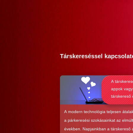
Társkereséssel kapcsolat
A társkeres
appok vagy
társkereső 
alkalmasab
komoly kap
A modern technológia teljesen átalak
kialakításá
a párkeresési szokásainkat az elmúl
években. Napjainkban a társkereső