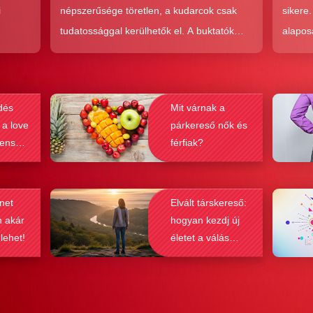
i
népszerűsége töretlen, a kudarcok csak
sikere
tudatossággal kerülhetők el. A buktatók
alapos
en,
ellenére ez a társkeresési forma joggal
kudarc
ólag
népszerű, hiszen az a kényelem és
ha min
kereket
hatékonyság, amit ad, nehezen
társke
dés
Mit várnak a
és
felülmúlható.
sikeré
 a love
párkereső nők és
ások
bebizo
lenség
férfiak?
gy
befolyá
net
Elvált társkereső:
n akár
hogyan kezdj új
 lehet!
életet a válás
után?