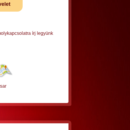
velet
olykapcsolatra írj legyünk
sar