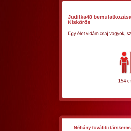
Juditka48 bemutatkozása,
Kiskőrös
Egy élet vidám csaj vagyok, s
154 c
Néhány további társkeres