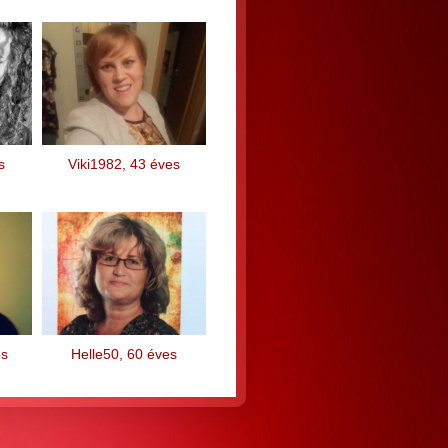
s
Viki1982, 43 éves
es
Helle50, 60 éves