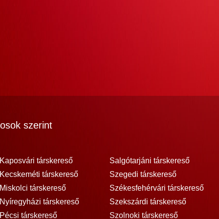
osok szerint
Kaposvári társkereső
Salgótarjáni társkereső
Kecskeméti társkereső
Szegedi társkereső
Miskolci társkereső
Székesfehérvári társkereső
Nyíregyházi társkereső
Szekszárdi társkereső
Pécsi társkereső
Szolnoki társkereső