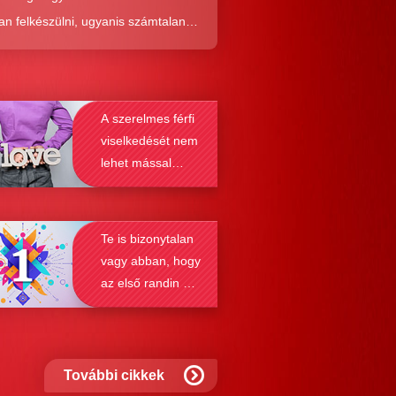
an felkészülni, ugyanis számtalan
tól képes megmenteni téged is az,
él alaposabban megismered a
resés működését, a párkapcsolatok
A szerelmes férfi
nek a receptjét, melyeket vizsgálva
viselkedését nem
nyosodik, hogy a kötődési típusok
lehet mással
solják a társkeresést.
összetéveszteni
Te is bizonytalan
vagy abban, hogy
az első randin mit
szabad és mit
nem?
További cikkek