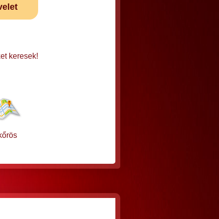
velet
et keresek!
kőrös