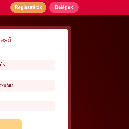
Regisztrálok
Belépek
reső
dés
exuális
j