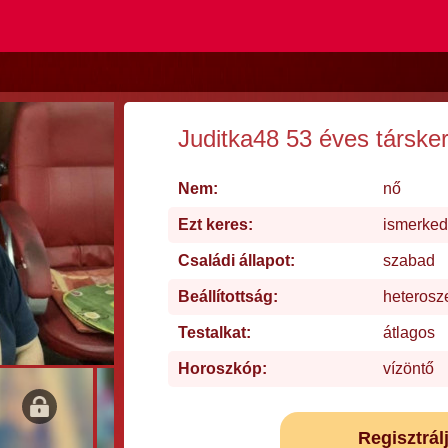
Juditka48 53 éves társke
Nem:
nő
Ezt keres:
ismerke
Családi állapot:
szabad
Beállítottság:
heterosz
Testalkat:
átlagos
Horoszkóp:
vízöntő
Regisztrál