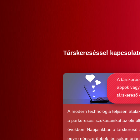
Társkereséssel kapcsolat
A társkeres
appok vagy
társkereső 
alkalmasab
komoly kap
A modern technológia teljesen átalak
kialakításá
a párkeresési szokásainkat az elmúl
években. Napjainkban a társkereső
egyre népszerűbbek, és sokan óriás