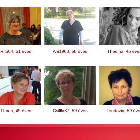
Rita64, 61 éves
Ani1968, 58 éves
Thedina, 45 éve
Tímea, 49 éves
Csillla67, 59 éves
Teodozia, 59 év