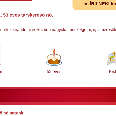
és ÍRJ NEKI le
 53 éves társkereső nő,
zeretek kirándulni és közben nagyokat beszélgetni, új ismerősök
m
53 éves
Kis
ő nő tagunk: