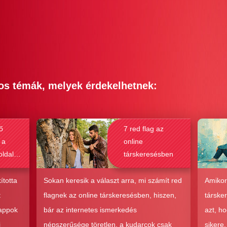
os témák, melyek érdekelhetnek:
ő
7 red flag az
 a
online
oldalak
társkeresésben
bak a
csolat
ította
Sokan keresik a választ arra, mi számít red
Amikor
hoz?
t
flagnek az online társkeresésben, hiszen,
társke
 appok
bár az internetes ismerkedés
azt, h
i
népszerűsége töretlen, a kudarcok csak
sikere