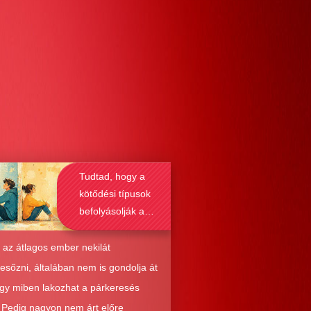
Tudtad, hogy a
kötődési típusok
befolyásolják a
társkeresést is?
 az átlagos ember nekilát
resőzni, általában nem is gondolja át
ogy miben lakozhat a párkeresés
. Pedig nagyon nem árt előre