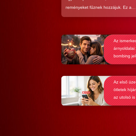
reményeket fűznek hozzájuk. Ez a
közkedveltség egyáltalán nem véletl
hiszen ezekkel a szoftverekkel látsz
nagyon könnyen és gyorsan lehet si
Az ismerke
elérni a flörtölésben. A legfőbb kérd
árnyoldalai:
azonban az, hogy ezek az alkalmaz
bombing je
valóban hozzásegítenek-e minket e
felismerése
tartós párkapcsolathoz?
Az első üze
ötletek híjá
az utolsó is