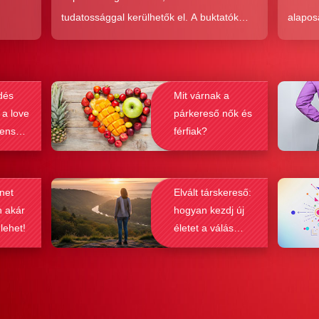
tudatossággal kerülhetők el. A buktatók
alapos
en,
ellenére ez a társkeresési forma joggal
kudarc
ólag
népszerű, hiszen az a kényelem és
ha min
kereket
hatékonyság, amit ad, nehezen
társke
dés
Mit várnak a
és
felülmúlható.
sikeré
 a love
párkereső nők és
ások
bebizo
lenség
férfiak?
gy
befolyá
net
Elvált társkereső:
n akár
hogyan kezdj új
 lehet!
életet a válás
után?