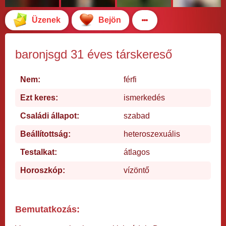
Üzenek
Bejön
baronjsgd 31 éves társkereső
Nem:
férfi
Ezt keres:
ismerkedés
Családi állapot:
szabad
Beállítottság:
heteroszexuális
Testalkat:
átlagos
Horoszkóp:
vízöntő
Bemutatkozás: