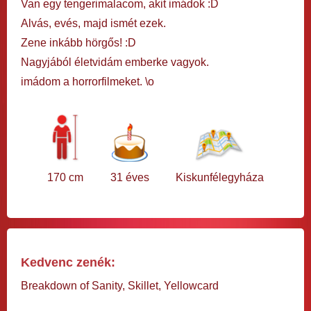
Van egy tengerimalacom, akit imádok :D
Alvás, evés, majd ismét ezek.
Zene inkább hörgős! :D
Nagyjából életvidám emberke vagyok.
imádom a horrorfilmeket. \o
170 cm
31 éves
Kiskunfélegyháza
Kedvenc zenék:
Breakdown of Sanity, Skillet, Yellowcard