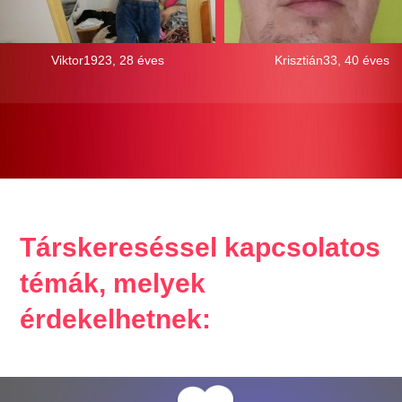
Viktor1923, 28 éves
Krisztián33, 40 éves
Társkereséssel kapcsolatos
témák, melyek
érdekelhetnek: