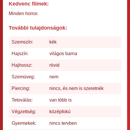
Kedvenc filmek:
Minden horror.
További tulajdonságok:
Szemszín:
kék
Hajszín:
világos barna
Hajhossz:
rövid
Szemüveg:
nem
Piercing:
nincs, és nem is szeretnék
Tetoválás:
van több is
Végzettség:
középfokú
Gyermekek:
nincs tervben