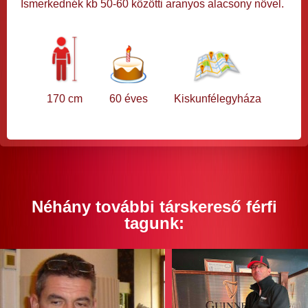
Ismerkednék kb 50-60 közötti aranyos alacsony növel.
170 cm
60 éves
Kiskunfélegyháza
Néhány további társkereső férfi
tagunk: