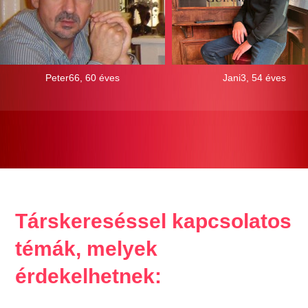
Peter66, 60 éves
Jani3, 54 éves
Társkereséssel kapcsolatos
témák, melyek
érdekelhetnek: