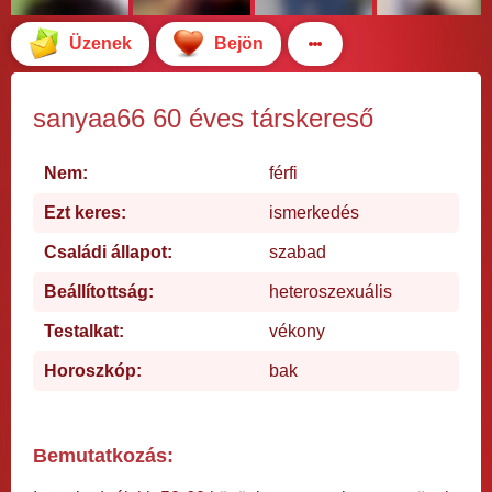
Üzenek
Bejön
sanyaa66 60 éves társkereső
Nem:
férfi
Ezt keres:
ismerkedés
Családi állapot:
szabad
Beállítottság:
heteroszexuális
Testalkat:
vékony
Horoszkóp:
bak
Bemutatkozás: