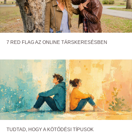
7 RED FLAG AZ ONLINE TÁRSKERESÉSBEN
TUDTAD, HOGY A KÖTŐDÉSI TÍPUSOK