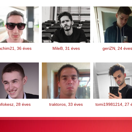
Achim21, 36 éves
MileB, 31 éves
geriZN, 24 éve
Mokesz, 28 éves
traktoros, 33 éves
tomi19981214, 27 