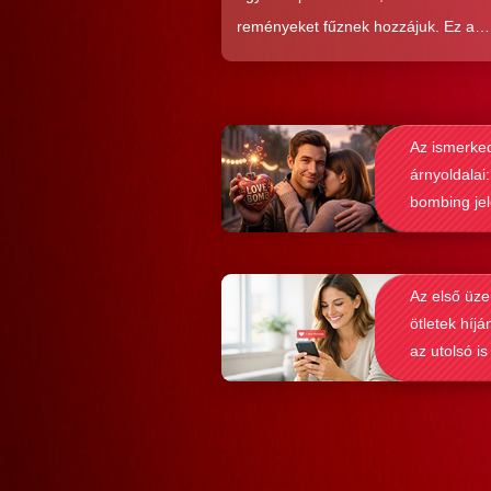
reményeket fűznek hozzájuk. Ez a
közkedveltség egyáltalán nem véletl
hiszen ezekkel a szoftverekkel látsz
nagyon könnyen és gyorsan lehet si
Az ismerke
elérni a flörtölésben. A legfőbb kérd
árnyoldalai:
azonban az, hogy ezek az alkalmaz
bombing je
valóban hozzásegítenek-e minket e
felismerése
tartós párkapcsolathoz?
Az első üze
ötletek híjá
az utolsó is