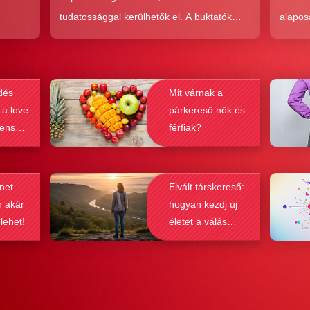
tudatossággal kerülhetők el. A buktatók
alapos
en,
ellenére ez a társkeresési forma joggal
kudarc
ólag
népszerű, hiszen az a kényelem és
ha min
kereket
hatékonyság, amit ad, nehezen
társke
dés
Mit várnak a
és
felülmúlható.
sikeré
 a love
párkereső nők és
ások
bebizo
lenség
férfiak?
gy
befolyá
net
Elvált társkereső:
n akár
hogyan kezdj új
 lehet!
életet a válás
után?