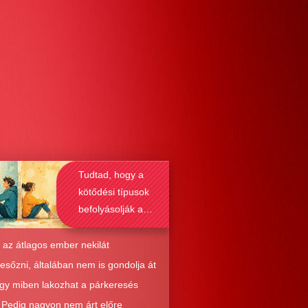
Tudtad, hogy a
kötődési típusok
befolyásolják a
társkeresést is?
 az átlagos ember nekilát
resőzni, általában nem is gondolja át
ogy miben lakozhat a párkeresés
. Pedig nagyon nem árt előre