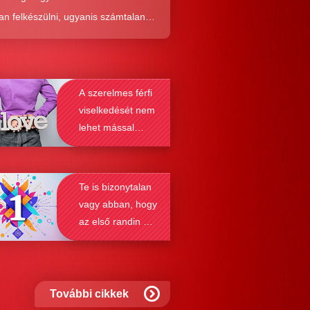
an felkészülni, ugyanis számtalan
tól képes megmenteni téged is az,
él alaposabban megismered a
resés működését, a párkapcsolatok
A szerelmes férfi
nek a receptjét, melyeket vizsgálva
viselkedését nem
nyosodik, hogy a kötődési típusok
lehet mással
solják a társkeresést.
összetéveszteni
Te is bizonytalan
vagy abban, hogy
az első randin mit
szabad és mit
nem?
További cikkek