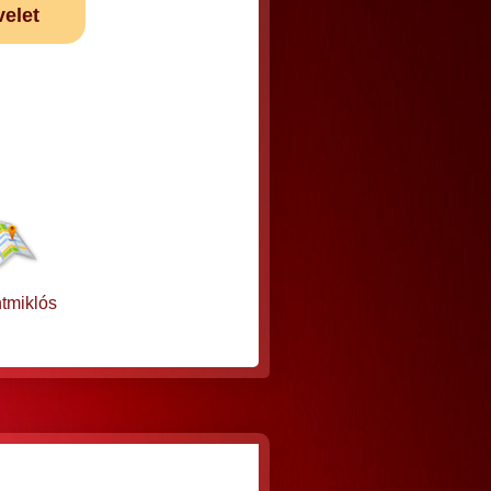
velet
tmiklós