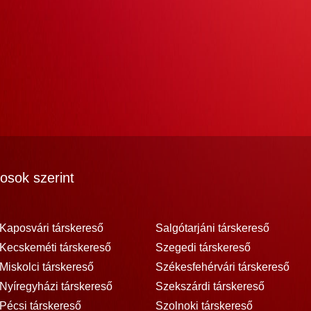
osok szerint
Kaposvári társkereső
Salgótarjáni társkereső
Kecskeméti társkereső
Szegedi társkereső
Miskolci társkereső
Székesfehérvári társkereső
Nyíregyházi társkereső
Szekszárdi társkereső
Pécsi társkereső
Szolnoki társkereső