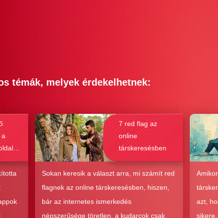
os témák, melyek érdekelhetnek:
ő
7 red flag az
 a
online
oldalak
társkeresésben
bak a
csolat
ította
Sokan keresik a választ arra, mi számít red
Amikor
hoz?
t
flagnek az online társkeresésben, hiszen,
társke
 appok
bár az internetes ismerkedés
azt, h
i
népszerűsége töretlen, a kudarcok csak
sikere