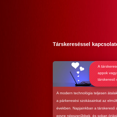
Társkereséssel kapcsolat
A társkeres
appok vagy
társkereső 
alkalmasab
komoly kap
A modern technológia teljesen átalak
kialakításá
a párkeresési szokásainkat az elmúl
években. Napjainkban a társkereső
egyre népszerűbbek, és sokan óriás