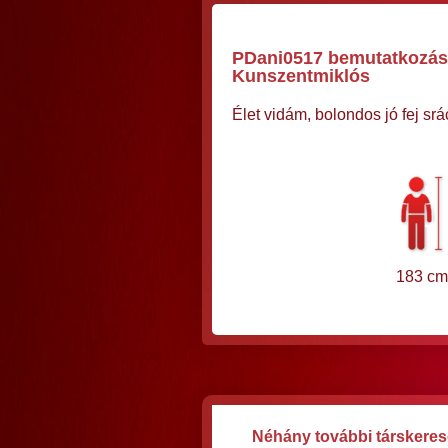
PDani0517 bemutatkozása,
Kunszentmiklós
Élet vidám, bolondos jó fej sr
183 cm
Néhány további társkereső