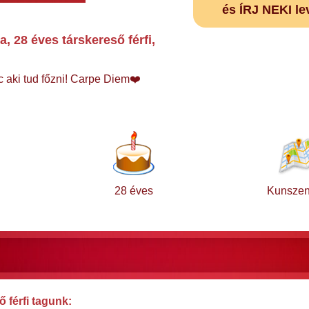
és ÍRJ NEKI le
 28 éves társkereső férfi,
ác aki tud főzni! Carpe Diem❤️
28 éves
Kunszen
 férfi tagunk: