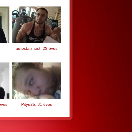
s
autostalimost, 29 éves
éves
Pityu25, 31 éves