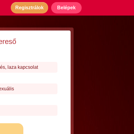
Regisztrálok
Belépek
ereső
és, laza kapcsolat
exuális
j