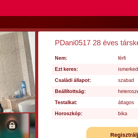
PDani0517 28 éves társk
Nem:
férfi
Ezt keres:
ismerked
Családi állapot:
szabad
Beállítottság:
heterosz
Testalkat:
átlagos
Horoszkóp:
bika
Regisztrál