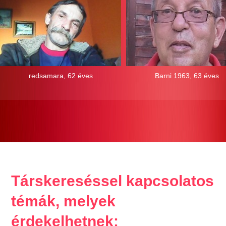
redsamara, 62 éves
Barni 1963, 63 éves
Társkereséssel kapcsolatos
témák, melyek
érdekelhetnek: