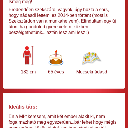
Ismerj meg!
Eredendően szekszárdi vagyok, úgy hozta a sors,
hogy nádasdi lettem, ez 2014-ben történt (most is
Szekszárdon van a munkahelyem). Elindultam egy új
úton, ha gondolod gyere velem, közben
beszélgethetünk... aztán lesz ami lesz :)
182 cm
65 éves
Mecseknádasd
Ideális társ:
Én a MI-t keresem, amit két ember alakít ki, nem
fogalmazható meg egyszerűen...bár lehet hogy mégis
egyszerűen: közös életet, amiben mindketten jól