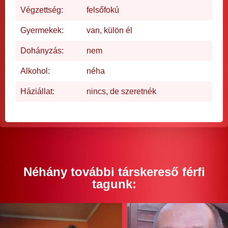
Végzettség:
felsőfokú
Gyermekek:
van, külön él
Dohányzás:
nem
Alkohol:
néha
Háziállat:
nincs, de szeretnék
Néhány további társkereső férfi
tagunk: