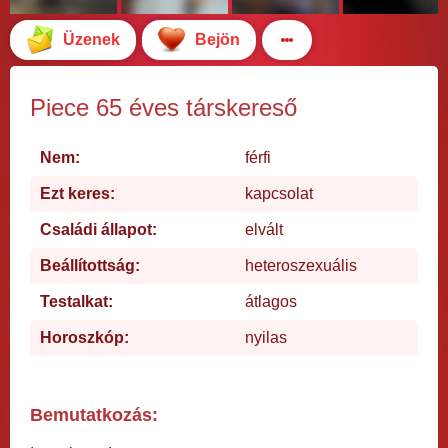
Üzenek
Bejön
Piece 65 éves társkereső
Nem:
férfi
Ezt keres:
kapcsolat
Családi állapot:
elvált
Beállítottság:
heteroszexuális
Testalkat:
átlagos
Horoszkóp:
nyilas
Bemutatkozás: