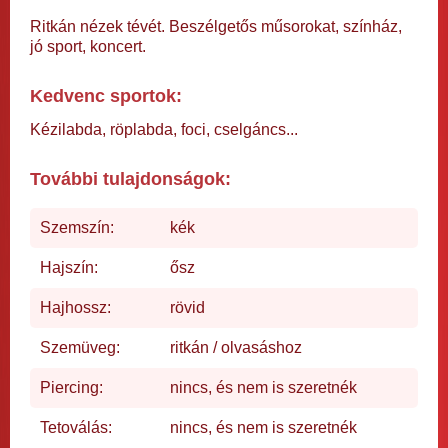
Ritkán nézek tévét. Beszélgetős műsorokat, színház,
jó sport, koncert.
Kedvenc sportok:
Kézilabda, röplabda, foci, cselgáncs...
További tulajdonságok:
Szemszín:
kék
Hajszín:
ősz
Hajhossz:
rövid
Szemüveg:
ritkán / olvasáshoz
Piercing:
nincs, és nem is szeretnék
Tetoválás:
nincs, és nem is szeretnék