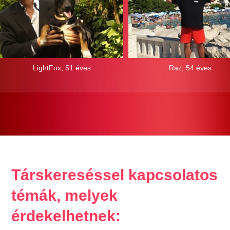
LightFox, 51 éves
Raz, 54 éves
Társkereséssel kapcsolatos
témák, melyek
érdekelhetnek: