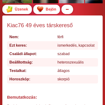
Üzenek
Bejön
Kiac76 49 éves társkereső
Nem:
férfi
Ezt keres:
ismerkedés, kapcsolat
Családi állapot:
szabad
Beállítottság:
heteroszexuális
Testalkat:
átlagos
Horoszkóp:
skorpió
Bemutatkozás: