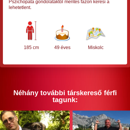
Pszichopata gondolataktól mentes fazon keresi a
lehetetlent.
185 cm
49 éves
Miskolc
Néhány további társkereső férfi
tagunk: