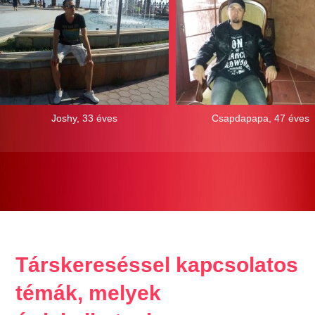
Joshy, 33 éves
Csapdapapa, 47 éves
Társkereséssel kapcsolatos
témák, melyek