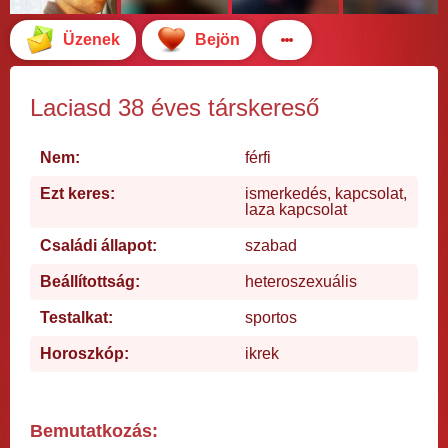
Üzenek
Bejön
Laciasd 38 éves társkereső
Nem:
férfi
Ezt keres:
ismerkedés, kapcsolat,
laza kapcsolat
Családi állapot:
szabad
Beállítottság:
heteroszexuális
Testalkat:
sportos
Horoszkóp:
ikrek
Bemutatkozás: