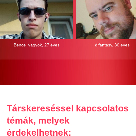
Bence_vagyok, 27 éves
djfantasy, 36 éves
Társkereséssel kapcsolatos
témák, melyek
érdekelhetnek: