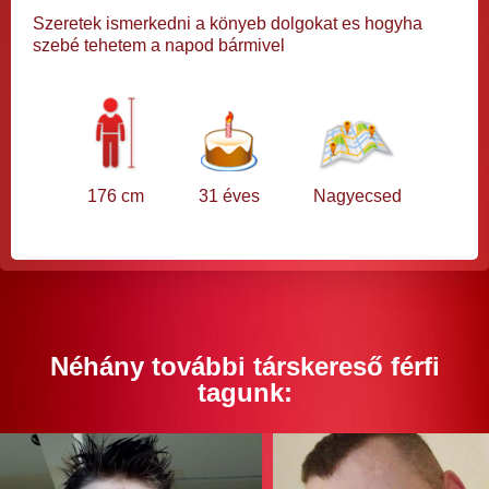
Szeretek ismerkedni a könyeb dolgokat es hogyha
szebé tehetem a napod bármivel
176 cm
31 éves
Nagyecsed
Néhány további társkereső férfi
tagunk: