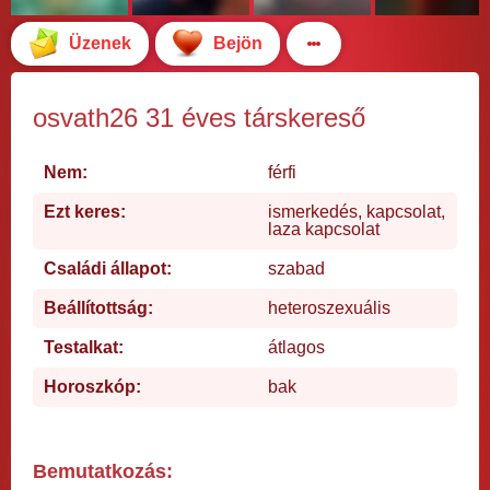
Üzenek
Bejön
osvath26 31 éves társkereső
Nem:
férfi
Ezt keres:
ismerkedés, kapcsolat,
laza kapcsolat
Családi állapot:
szabad
Beállítottság:
heteroszexuális
Testalkat:
átlagos
Horoszkóp:
bak
Bemutatkozás: