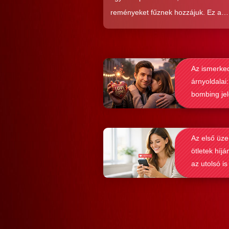
reményeket fűznek hozzájuk. Ez a
közkedveltség egyáltalán nem véletl
hiszen ezekkel a szoftverekkel látsz
nagyon könnyen és gyorsan lehet si
Az ismerke
elérni a flörtölésben. A legfőbb kérd
árnyoldalai:
azonban az, hogy ezek az alkalmaz
bombing je
valóban hozzásegítenek-e minket e
felismerése
tartós párkapcsolathoz?
Az első üze
ötletek híjá
az utolsó is