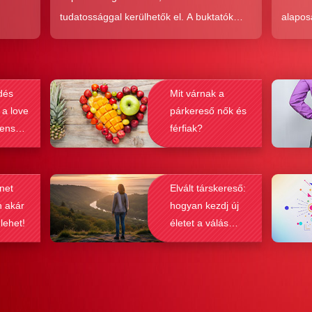
tudatossággal kerülhetők el. A buktatók
alapos
en,
ellenére ez a társkeresési forma joggal
kudarc
ólag
népszerű, hiszen az a kényelem és
ha min
kereket
hatékonyság, amit ad, nehezen
társke
dés
Mit várnak a
és
felülmúlható.
sikeré
 a love
párkereső nők és
ások
bebizo
lenség
férfiak?
gy
befolyá
net
Elvált társkereső:
n akár
hogyan kezdj új
 lehet!
életet a válás
után?