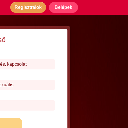
Regisztrálok
Belépek
ső
és, kapcsolat
exuális
j