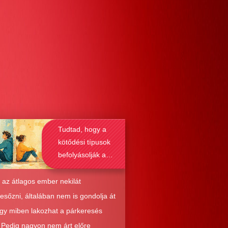
Tudtad, hogy a
kötődési típusok
befolyásolják a
társkeresést is?
 az átlagos ember nekilát
resőzni, általában nem is gondolja át
ogy miben lakozhat a párkeresés
. Pedig nagyon nem árt előre