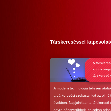
Társkereséssel kapcsolat
A társkeres
appok vagy
társkereső 
alkalmasab
komoly kap
A modern technológia teljesen átalak
kialakításá
a párkeresési szokásainkat az elmúl
években. Napjainkban a társkereső
egyre népszerűbbek, és sokan óriás