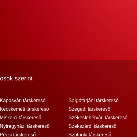
osok szerint
Kaposvári társkereső
Salgótarjáni társkereső
Kecskeméti társkereső
Szegedi társkereső
Miskolci társkereső
Székesfehérvári társkereső
Nyíregyházi társkereső
Szekszárdi társkereső
Pécsi társkereső
Szolnoki társkereső