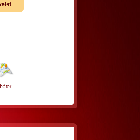
velet
bátor