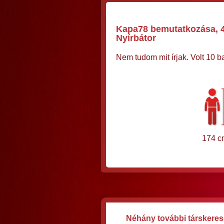
Kapa78 bemutatkozása, 48
Nyírbátor
Nem tudom mit írjak. Volt 10 
174 c
Néhány további társkereső