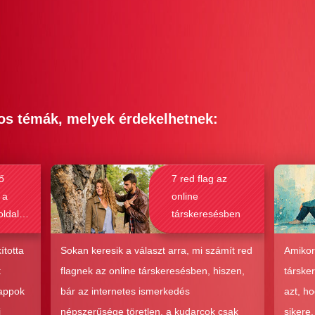
os témák, melyek érdekelhetnek:
ő
7 red flag az
 a
online
oldalak
társkeresésben
bak a
csolat
ította
Sokan keresik a választ arra, mi számít red
Amikor
hoz?
t
flagnek az online társkeresésben, hiszen,
társke
 appok
bár az internetes ismerkedés
azt, h
i
népszerűsége töretlen, a kudarcok csak
sikere