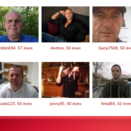
oltán694, 57 éves
Andres, 50 éves
Sanyi7508, 50 év
zabi123, 50 éves
jonny05, 40 éves
Antal84, 42 éve