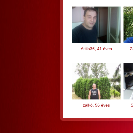
Attila36, 41 éves
Z
zalkó, 56 éves
S