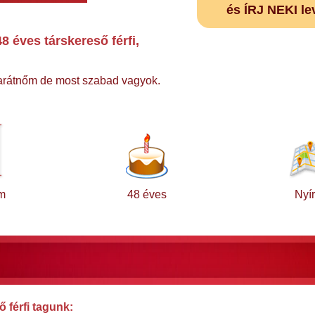
és ÍRJ NEKI le
 éves társkereső férfi,
barátnőm de most szabad vagyok.
m
48 éves
Nyír
 férfi tagunk: