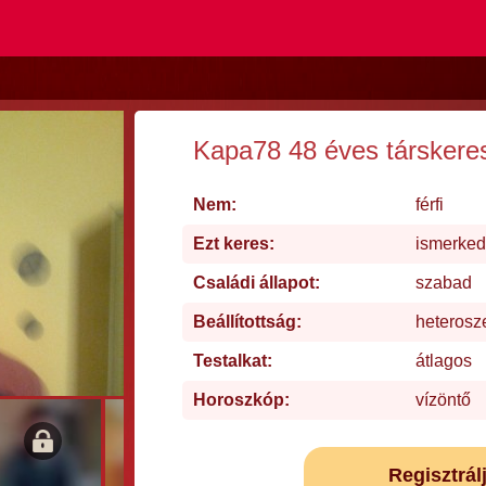
Kapa78 48 éves társkere
Nem:
férfi
Ezt keres:
ismerked
Családi állapot:
szabad
Beállítottság:
heterosz
Testalkat:
átlagos
Horoszkóp:
vízöntő
Regisztrál