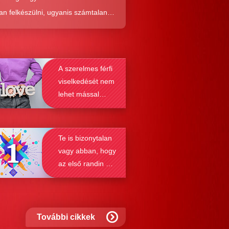
an felkészülni, ugyanis számtalan
tól képes megmenteni téged is az,
él alaposabban megismered a
resés működését, a párkapcsolatok
A szerelmes férfi
nek a receptjét, melyeket vizsgálva
viselkedését nem
nyosodik, hogy a kötődési típusok
lehet mással
solják a társkeresést.
összetéveszteni
Te is bizonytalan
vagy abban, hogy
az első randin mit
szabad és mit
nem?
További cikkek