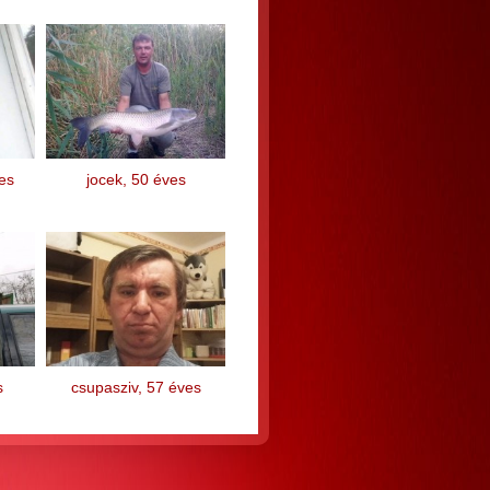
es
jocek, 50 éves
s
csupasziv, 57 éves