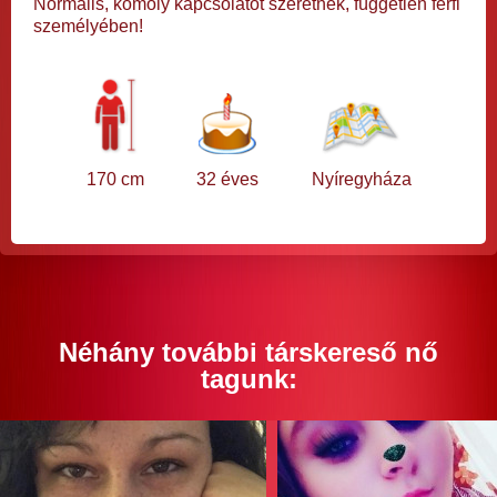
Normális, komoly kapcsolatot szeretnék, független férfi
személyében!
170 cm
32 éves
Nyíregyháza
Néhány további társkereső nő
tagunk: