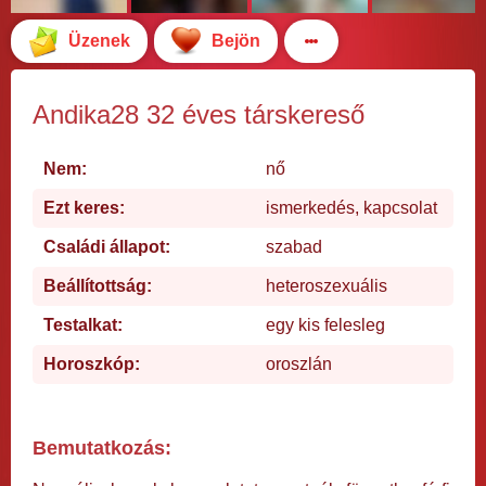
Üzenek
Bejön
Andika28 32 éves társkereső
Nem:
nő
Ezt keres:
ismerkedés, kapcsolat
Családi állapot:
szabad
Beállítottság:
heteroszexuális
Testalkat:
egy kis felesleg
Horoszkóp:
oroszlán
Bemutatkozás: