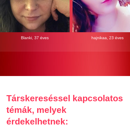
Blanki, 37 éves
hajnikaa, 23 éves
Társkereséssel kapcsolatos
témák, melyek
érdekelhetnek: