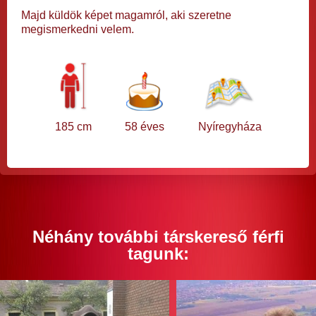
Majd küldök képet magamról, aki szeretne
megismerkedni velem.
185 cm
58 éves
Nyíregyháza
Néhány további társkereső férfi
tagunk: