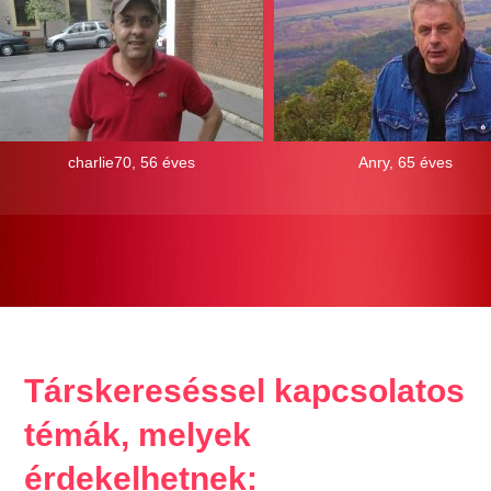
charlie70, 56 éves
Anry, 65 éves
Társkereséssel kapcsolatos
témák, melyek
érdekelhetnek: