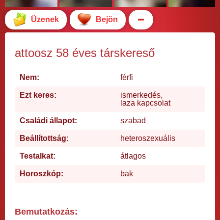
Üzenek
Bejön
attoosz 58 éves társkereső
Nem:
férfi
Ezt keres:
ismerkedés,
laza kapcsolat
Családi állapot:
szabad
Beállítottság:
heteroszexuális
Testalkat:
átlagos
Horoszkóp:
bak
Bemutatkozás: