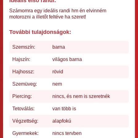
Ideális első randi:
Számomra egy ideális randi hm én elvinném
motorozni a illetőt feltéve ha szeret!
További tulajdonságok:
Szemszín:
barna
Hajszín:
világos barna
Hajhossz:
rövid
Szemüveg:
nem
Piercing:
nincs, és nem is szeretnék
Tetoválás:
van több is
Végzettség:
alapfokú
Gyermekek:
nincs tervben