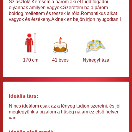
Sziasztok!!Keresem a párom aki el tudd fogadni
olyannak amilyen vagyok.Szeretem ha a párom
boldog mellettem és teszek is róla.Romantikus alkat
vagyok és érzékeny.Akinek ez bejön írjon nyugodtan!!
170 cm
41 éves
Nyíregyháza
Ideális társ:
Nincs ideálom csak az a lényeg tudjon szeretni, és jól
meglegyünk a bizalom a hűség nálam ez első helyen
van.