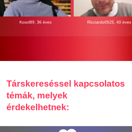
Kosol89, 36 éves
Ricciardo0525, 40 éves
Társkereséssel kapcsolatos
témák, melyek
érdekelhetnek: