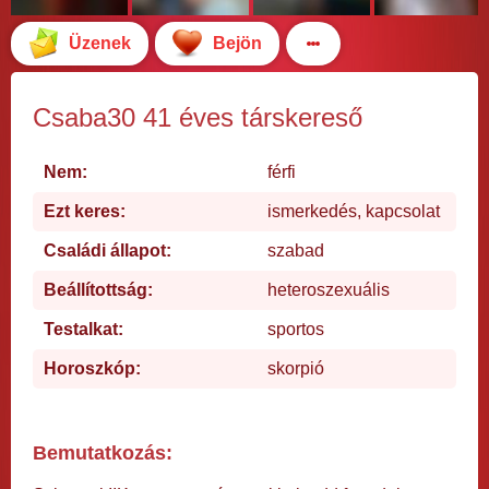
Üzenek
Bejön
Csaba30 41 éves társkereső
Nem:
férfi
Ezt keres:
ismerkedés, kapcsolat
Családi állapot:
szabad
Beállítottság:
heteroszexuális
Testalkat:
sportos
Horoszkóp:
skorpió
Bemutatkozás: