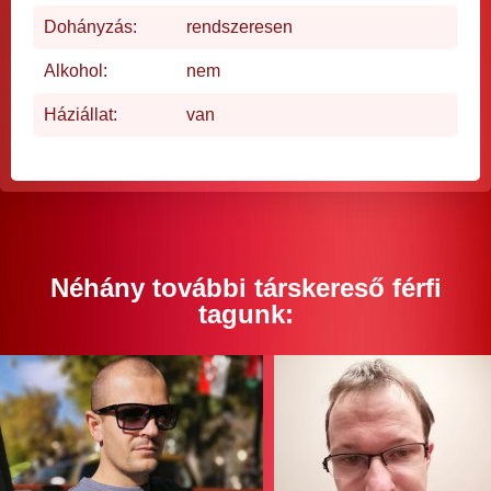
Dohányzás:
rendszeresen
Alkohol:
nem
Háziállat:
van
Néhány további társkereső férfi
tagunk: