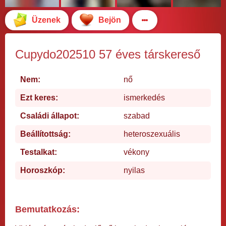
Üzenek
Bejön
Cupydo202510 57 éves társkereső
Nem:
nő
Ezt keres:
ismerkedés
Családi állapot:
szabad
Beállítottság:
heteroszexuális
Testalkat:
vékony
Horoszkóp:
nyilas
Bemutatkozás: