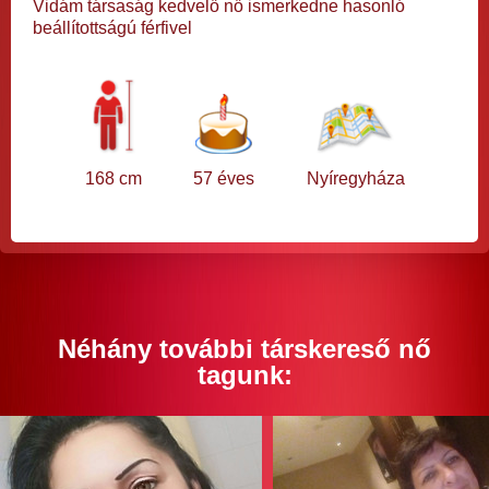
Vidám társaság kedvelő nő ismerkedne hasonló
beállítottságú férfivel
168 cm
57 éves
Nyíregyháza
Néhány további társkereső nő
tagunk: