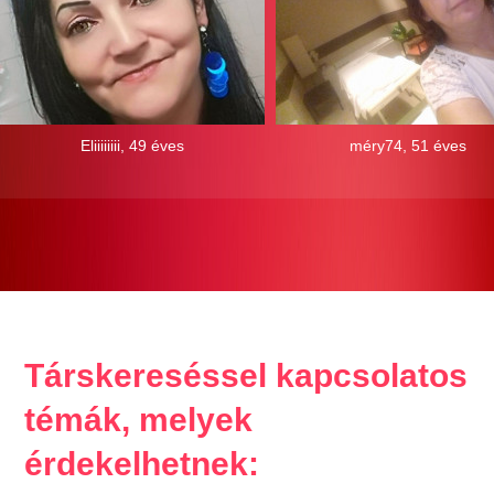
Eliiiiiiii, 49 éves
méry74, 51 éves
Társkereséssel kapcsolatos
témák, melyek
érdekelhetnek: