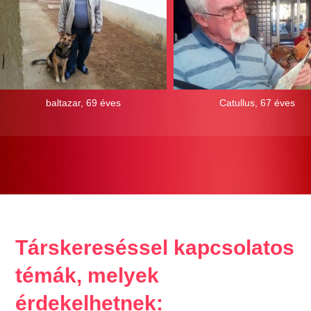
baltazar, 69 éves
Catullus, 67 éves
Társkereséssel kapcsolatos
témák, melyek
érdekelhetnek: