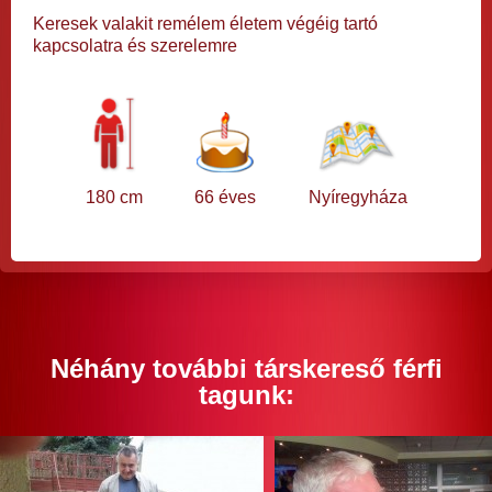
Keresek valakit remélem életem végéig tartó
kapcsolatra és szerelemre
180 cm
66 éves
Nyíregyháza
Néhány további társkereső férfi
tagunk: