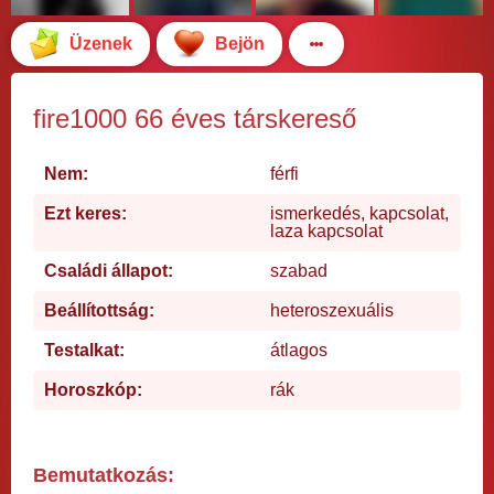
Üzenek
Bejön
fire1000 66 éves társkereső
Nem:
férfi
Ezt keres:
ismerkedés, kapcsolat,
laza kapcsolat
Családi állapot:
szabad
Beállítottság:
heteroszexuális
Testalkat:
átlagos
Horoszkóp:
rák
Bemutatkozás: