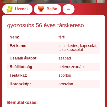
Üzenek
Bejön
gyozosubs 56 éves társkereső
Nem:
férfi
Ezt keres:
ismerkedés, kapcsolat,
laza kapcsolat
Családi állapot:
szabad
Beállítottság:
heteroszexuális
Testalkat:
sportos
Horoszkóp:
oroszlán
Bemutatkozás: