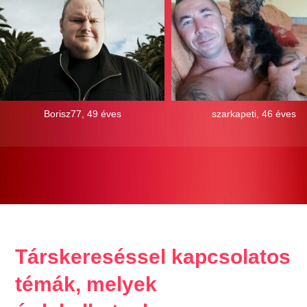
Borisz77, 49 éves
szarkapeti, 46 éves
Társkereséssel kapcsolatos
témák, melyek