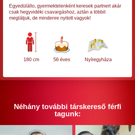
Egyedülállo, gyermektelenként keresek partnert akár
csak hegyvidéki csavargáshoz, aztán a többit
meglátjuk, de mindenre nyitott vagyok!
180 cm
56 éves
Nyíregyháza
Néhány további társkereső férfi
tagunk: