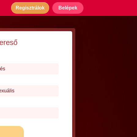
Regisztrálok
Belépek
kereső
dés
exuális
j