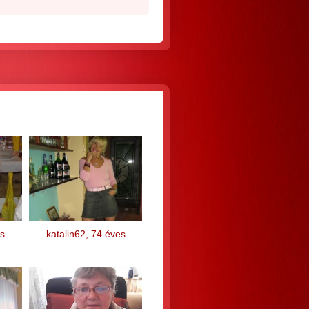
s
katalin62, 74 éves