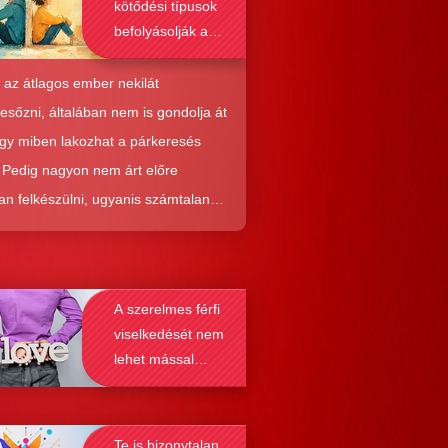
kötődési típusok
befolyásolják a
társkeresést is?
 az átlagos ember nekilát
resőzni, általában nem is gondolja át
ogy miben lakozhat a párkeresés
. Pedig nagyon nem árt előre
an felkészülni, ugyanis számtalan
tól képes megmenteni téged is az,
él alaposabban megismered a
resés működését, a párkapcsolatok
A szerelmes férfi
nek a receptjét, melyeket vizsgálva
viselkedését nem
nyosodik, hogy a kötődési típusok
lehet mással
solják a társkeresést.
összetéveszteni
Te is bizonytalan