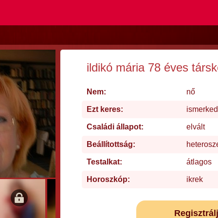
ildikó mária 78 éves társ
Nem:
nő
Ezt keres:
ismerke
Családi állapot:
elvált
Beállítottság:
heterosz
Testalkat:
átlagos
Horoszkóp:
ikrek
Regisztrál