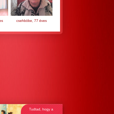
es
csehböbe, 77 éves
Tudtad, hogy a