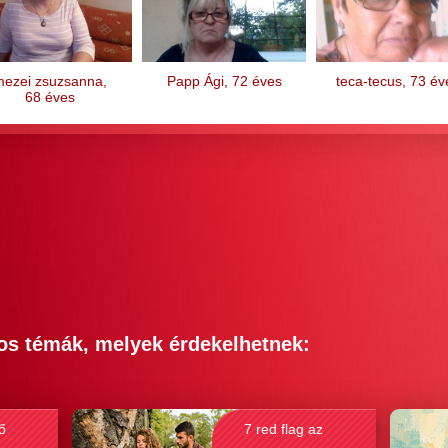
mezei zsuzsanna,
Papp Ági, 72 éves
teca-tecus, 73 év
68 éves
os témák, melyek érdekelhetnek:
ő
7 red flag az