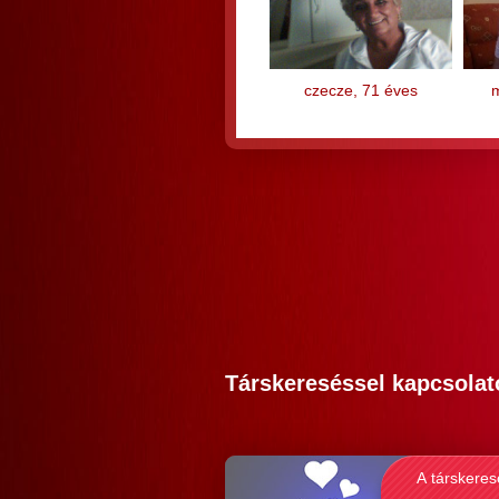
czecze, 71 éves
Társkereséssel kapcsolat
A társkeres