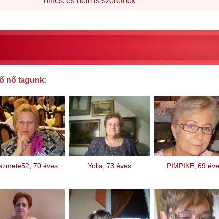
nincs, és nem is szeretnék
ő nő tagunk:
szmete52, 70 éves
Yolla, 73 éves
PIMPIKE, 69 éve