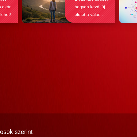
n akár
hogyan kezdj új
 lehet!
életet a válás
után?
osok szerint