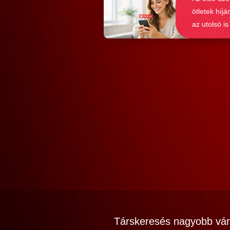
ötletek híjá
az utolsó is
Társkeresés nagyobb vár