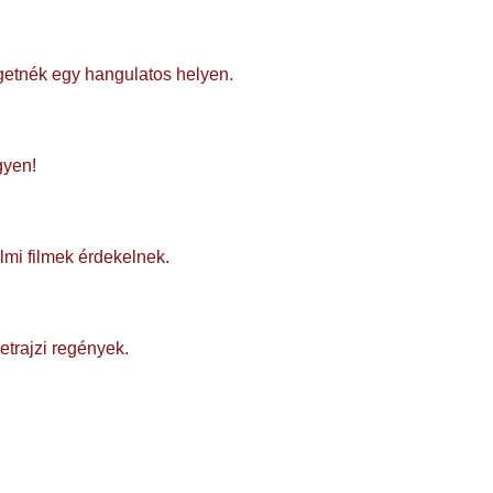
getnék egy hangulatos helyen.
gyen!
elmi filmek érdekelnek.
etrajzi regények.