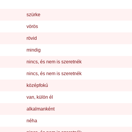
szürke
vörös
rövid
mindig
nincs, és nem is szeretnék
nincs, és nem is szeretnék
középfokú
van, külön él
alkalmanként
néha