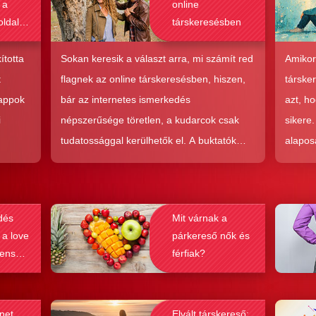
 a
online
oldalak
társkeresésben
bak a
csolat
ította
Sokan keresik a választ arra, mi számít red
Amikor
hoz?
t
flagnek az online társkeresésben, hiszen,
társke
 appok
bár az internetes ismerkedés
azt, h
i
népszerűsége töretlen, a kudarcok csak
sikere
tudatossággal kerülhetők el. A buktatók
alapos
en,
ellenére ez a társkeresési forma joggal
kudarc
ólag
népszerű, hiszen az a kényelem és
ha min
kereket
hatékonyság, amit ad, nehezen
társke
dés
Mit várnak a
és
felülmúlható.
sikeré
 a love
párkereső nők és
ások
bebizo
lenség
férfiak?
gy
befolyá
net
Elvált társkereső: