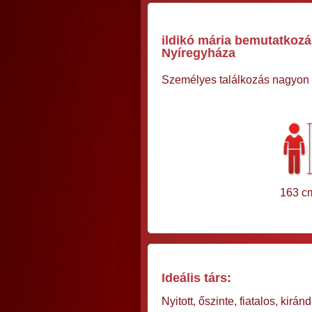
ildikó mária bemutatkozá
Nyíregyháza
Személyes találkozás nagyon 
163 c
Ideális társ:
Nyitott, őszinte, fiatalos, kirán