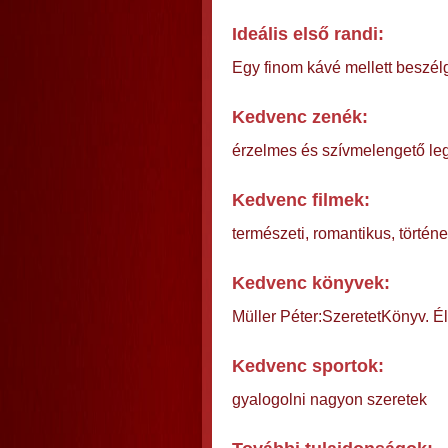
Ideális első randi:
Egy finom kávé mellett beszél
Kedvenc zenék:
érzelmes és szívmelengető le
Kedvenc filmek:
természeti, romantikus, történ
Kedvenc könyvek:
Müller Péter:SzeretetKönyv. Él
Kedvenc sportok:
gyalogolni nagyon szeretek