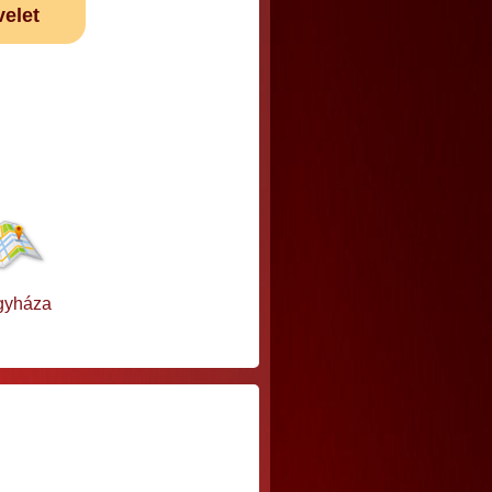
velet
gyháza