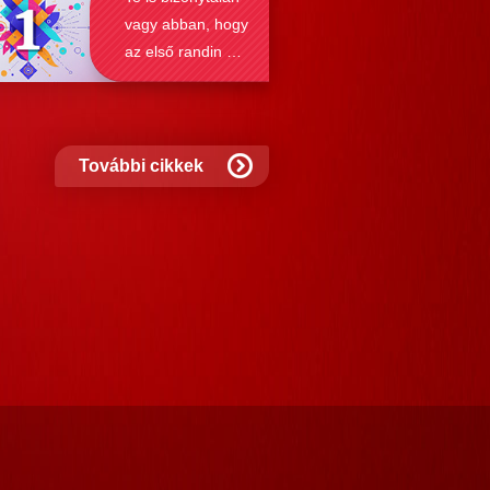
vagy abban, hogy
az első randin mit
szabad és mit
nem?
További cikkek