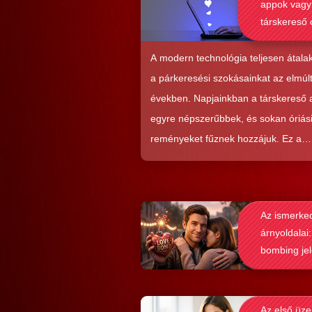
appok vagy
társkereső 
alkalmasab
komoly kap
A modern technológia teljesen átalak
kialakításá
a párkeresési szokásainkat az elmúl
években. Napjainkban a társkereső
egyre népszerűbbek, és sokan óriás
reményeket fűznek hozzájuk. Ez a
közkedveltség egyáltalán nem véletl
hiszen ezekkel a szoftverekkel látsz
nagyon könnyen és gyorsan lehet si
Az ismerke
elérni a flörtölésben. A legfőbb kérd
árnyoldalai:
azonban az, hogy ezek az alkalmaz
bombing je
valóban hozzásegítenek-e minket e
felismerése
tartós párkapcsolathoz?
Az első üze