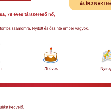
és ÍRJ NEKI le
sa, 78 éves társkereső nő,
fontos számomra. Nyitott és őszinte ember vagyok.
m
78 éves
Nyíre
dulást kedvelő.