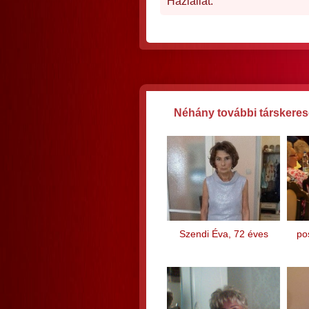
Háziállat:
Néhány további társkeres
Szendi Éva, 72 éves
po