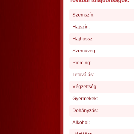
További tulajdonságok:
Szemszín:
Hajszín:
Hajhossz:
Szemüveg:
Piercing:
Tetoválás:
Végzettség:
Gyermekek:
Dohányzás:
Alkohol: