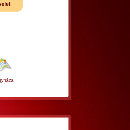
velet
gyháza