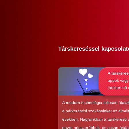
Társkereséssel kapcsolat
A társkeres
appok vagy
társkereső 
alkalmasab
komoly kap
A modern technológia teljesen átalak
kialakításá
a párkeresési szokásainkat az elmúl
években. Napjainkban a társkereső
egyre népszerűbbek, és sokan óriás