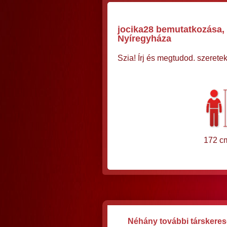
jocika28 bemutatkozása, 3
Nyíregyháza
Szia! Írj és megtudod. szeretek
172 c
Néhány további társkereső