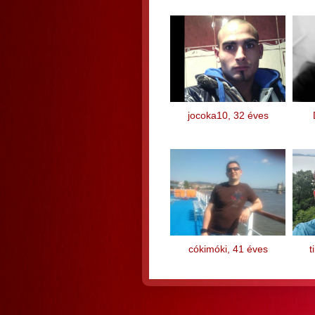
jocoka10, 32 éves
cókimóki, 41 éves
t