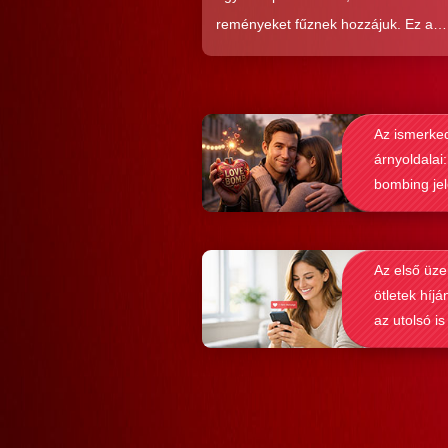
reményeket fűznek hozzájuk. Ez a
közkedveltség egyáltalán nem véletl
hiszen ezekkel a szoftverekkel látsz
nagyon könnyen és gyorsan lehet si
Az ismerke
elérni a flörtölésben. A legfőbb kérd
árnyoldalai:
azonban az, hogy ezek az alkalmaz
bombing je
valóban hozzásegítenek-e minket e
felismerése
tartós párkapcsolathoz?
Az első üze
ötletek híjá
az utolsó is