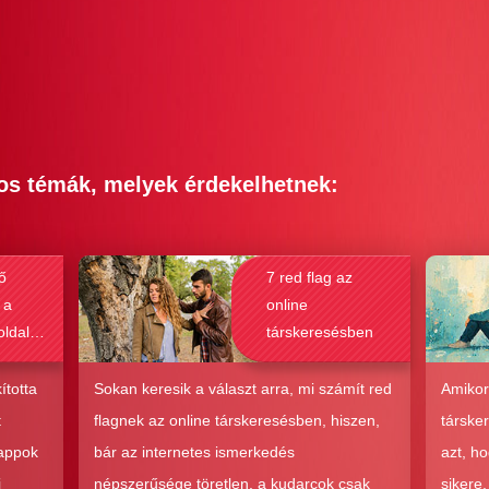
os témák, melyek érdekelhetnek:
ő
7 red flag az
 a
online
oldalak
társkeresésben
bak a
csolat
ította
Sokan keresik a választ arra, mi számít red
Amikor
hoz?
t
flagnek az online társkeresésben, hiszen,
társke
 appok
bár az internetes ismerkedés
azt, h
i
népszerűsége töretlen, a kudarcok csak
sikere