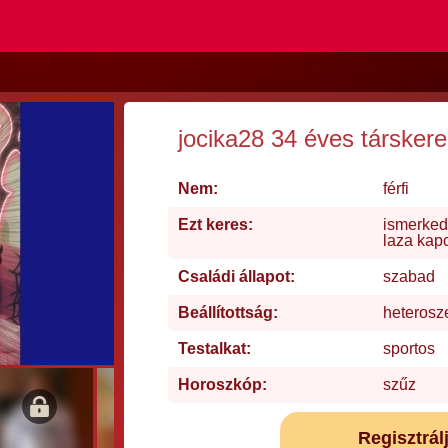
jocika28 34 éves társker
Nem:
férfi
Ezt keres:
ismerked
laza kap
Családi állapot:
szabad
Beállítottság:
heterosz
Testalkat:
sportos
Horoszkóp:
szűz
Regisztrál