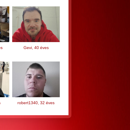
es
Gevi, 40 éves
s
robert1340, 32 éves