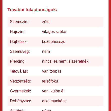
További tulajdonságok:
Szemszín:
zöld
Hajszín:
világos szőke
Hajhossz:
középhosszú
Szemüveg:
nem
Piercing:
nincs, és nem is szeretnék
Tetoválás:
van több is
Végzettség:
felsőfokú
Gyermekek:
van, külön él
Dohányzás:
alkalmanként
Alkohol:
néha