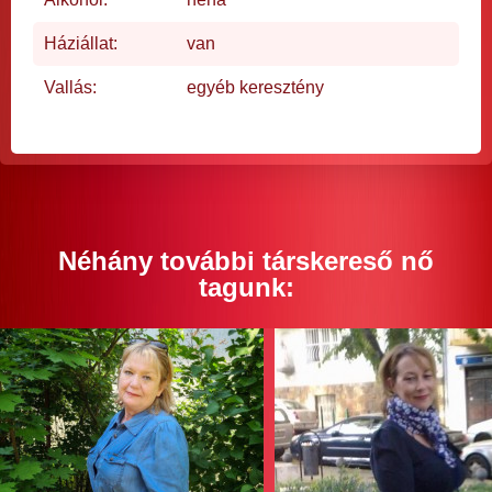
Háziállat:
van
Vallás:
egyéb keresztény
Néhány további társkereső nő
tagunk: