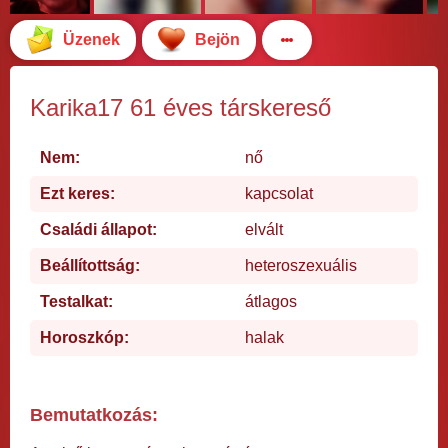
Üzenek
Bejön
Karika17 61 éves társkereső
Nem:
nő
Ezt keres:
kapcsolat
Családi állapot:
elvált
Beállítottság:
heteroszexuális
Testalkat:
átlagos
Horoszkóp:
halak
Bemutatkozás: