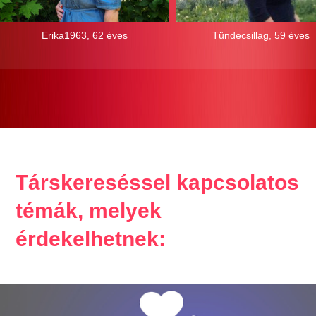
Erika1963, 62 éves
Tündecsillag, 59 éves
Társkereséssel kapcsolatos
témák, melyek
érdekelhetnek: