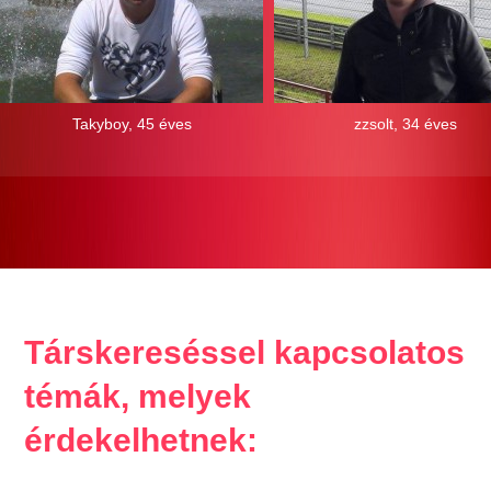
Takyboy, 45 éves
zzsolt, 34 éves
Társkereséssel kapcsolatos
témák, melyek
érdekelhetnek: