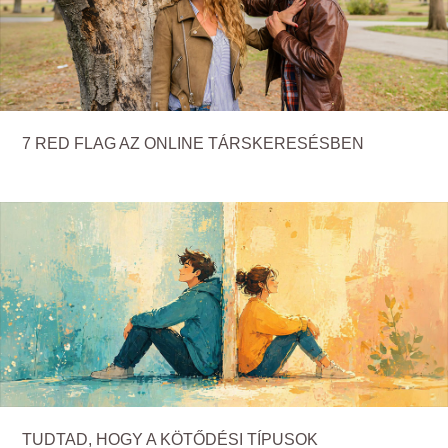
7 RED FLAG AZ ONLINE TÁRSKERESÉSBEN
TUDTAD, HOGY A KÖTŐDÉSI TÍPUSOK