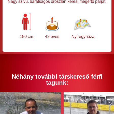
Nagy szívű, barátságos oroszlán keresi megértő párját.
180 cm
42 éves
Nyíregyháza
Néhány további társkereső férfi
tagunk: