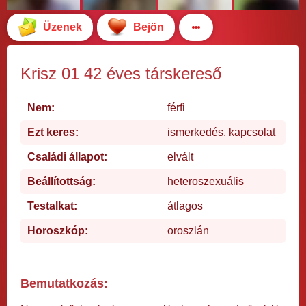
Üzenek
Bejön
Krisz 01 42 éves társkereső
Nem:
férfi
Ezt keres:
ismerkedés, kapcsolat
Családi állapot:
elvált
Beállítottság:
heteroszexuális
Testalkat:
átlagos
Horoszkóp:
oroszlán
Bemutatkozás: