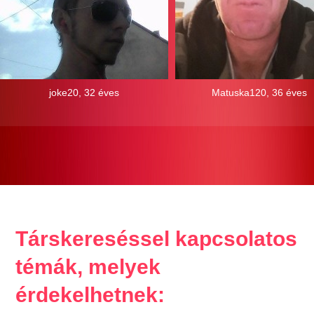
joke20, 32 éves
Matuska120, 36 éves
Társkereséssel kapcsolatos
témák, melyek
érdekelhetnek: