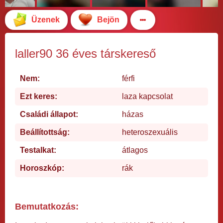
Üzenek
Bejön
laller90 36 éves társkereső
Nem:
férfi
Ezt keres:
laza kapcsolat
Családi állapot:
házas
Beállítottság:
heteroszexuális
Testalkat:
átlagos
Horoszkóp:
rák
Bemutatkozás: