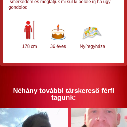
Ismerkedem es meglatjuk mi sül ki belőle irj ha úgy
gondolod
178 cm
36 éves
Nyíregyháza
Néhány további társkereső férfi
tagunk: