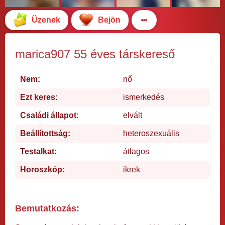
Üzenek
Bejön
marica907 55 éves társkereső
Nem:
nő
Ezt keres:
ismerkedés
Családi állapot:
elvált
Beállítottság:
heteroszexuális
Testalkat:
átlagos
Horoszkóp:
ikrek
Bemutatkozás: