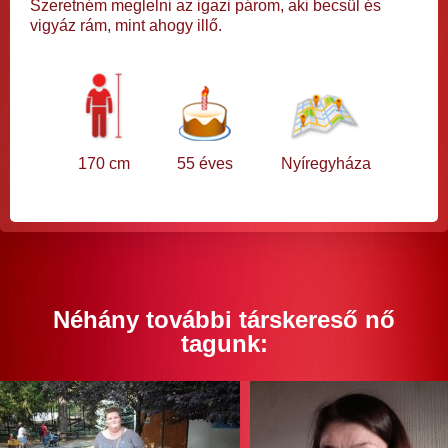
Szeretném meglelni az igazi párom, aki becsül és
vigyáz rám, mint ahogy illő.
170 cm
55 éves
Nyíregyháza
Néhány további társkereső nő
tagunk: