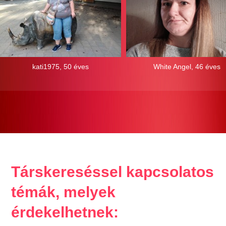
kati1975, 50 éves
White Angel, 46 éves
Társkereséssel kapcsolatos
témák, melyek
érdekelhetnek: