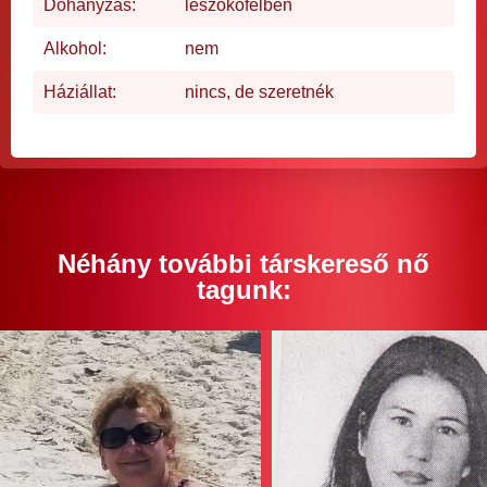
Dohányzás:
leszokófélben
Alkohol:
nem
Háziállat:
nincs, de szeretnék
Néhány további társkereső nő
tagunk: