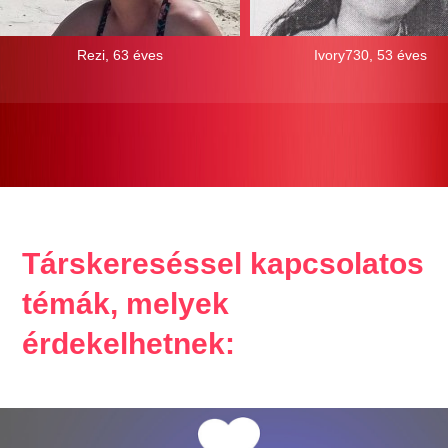
Rezi, 63 éves
Ivory730, 53 éves
Társkereséssel kapcsolatos
témák, melyek
érdekelhetnek: