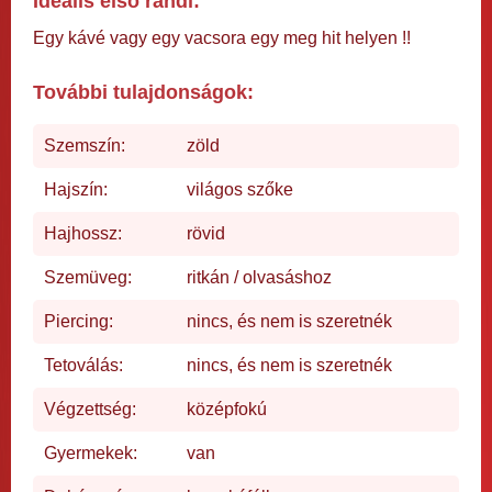
Ideális első randi:
Egy kávé vagy egy vacsora egy meg hit helyen !!
További tulajdonságok:
Szemszín:
zöld
Hajszín:
világos szőke
Hajhossz:
rövid
Szemüveg:
ritkán / olvasáshoz
Piercing:
nincs, és nem is szeretnék
Tetoválás:
nincs, és nem is szeretnék
Végzettség:
középfokú
Gyermekek:
van