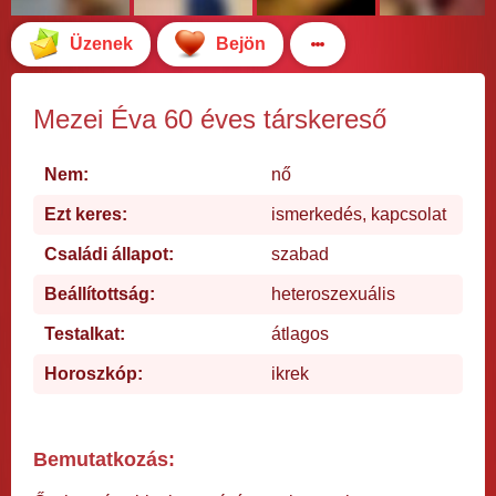
Üzenek
Bejön
Mezei Éva 60 éves társkereső
Nem:
nő
Ezt keres:
ismerkedés, kapcsolat
Családi állapot:
szabad
Beállítottság:
heteroszexuális
Testalkat:
átlagos
Horoszkóp:
ikrek
Bemutatkozás: