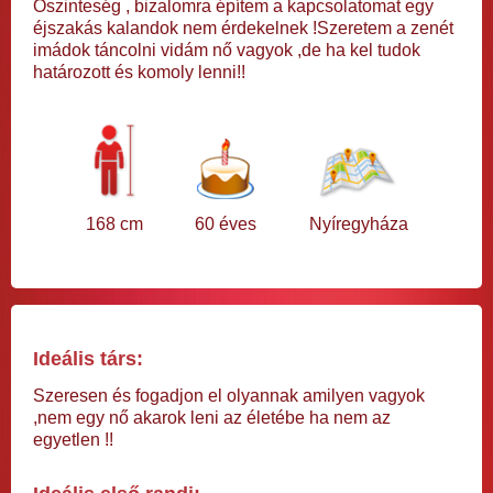
Őszinteség , bizalomra építem a kapcsolatomat egy
éjszakás kalandok nem érdekelnek !Szeretem a zenét
imádok táncolni vidám nő vagyok ,de ha kel tudok
határozott és komoly lenni!!
168 cm
60 éves
Nyíregyháza
Ideális társ:
Szeresen és fogadjon el olyannak amilyen vagyok
,nem egy nő akarok leni az életébe ha nem az
egyetlen !!