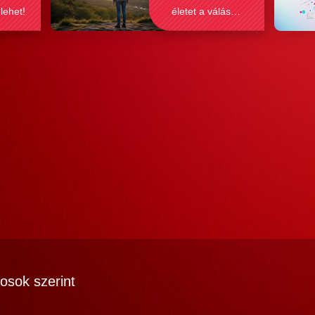
 lehet!
életet a válás
után?
osok szerint