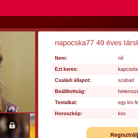
napocska77 49 éves társ
Nem:
nő
Ezt keres:
kapcsola
Családi állapot:
szabad
Beállítottság:
heterosz
Testalkat:
egy kis f
Horoszkóp:
kos
Regisztrál