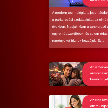
társkereső 
alkalmasab
komoly kap
A modern technológia teljesen átalak
kialakításá
a párkeresési szokásainkat az elmúl
években. Napjainkban a társkereső
egyre népszerűbbek, és sokan óriás
reményeket fűznek hozzájuk. Ez a
közkedveltség egyáltalán nem véletl
hiszen ezekkel a szoftverekkel látsz
nagyon könnyen és gyorsan lehet si
Az ismerke
elérni a flörtölésben. A legfőbb kérd
árnyoldalai:
azonban az, hogy ezek az alkalmaz
bombing je
valóban hozzásegítenek-e minket e
felismerése
tartós párkapcsolathoz?
Az első üze
ötletek híjá