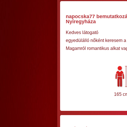
napocska77 bemutatkozás
Nyíregyháza
Kedves látogató
egyedülálló nőként keresem a
Magamról romantikus alkat vag
165 c