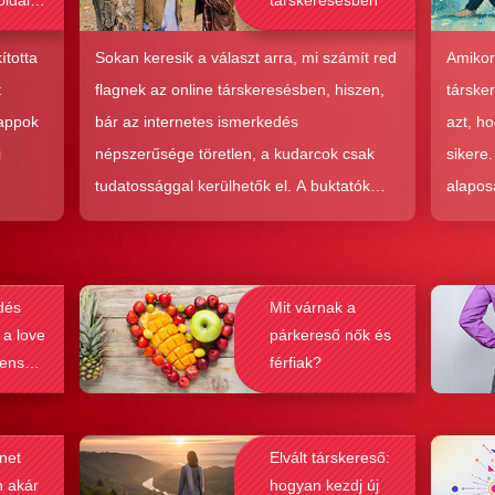
oldalak
társkeresésben
bak a
csolat
ította
Sokan keresik a választ arra, mi számít red
Amikor
hoz?
t
flagnek az online társkeresésben, hiszen,
társke
 appok
bár az internetes ismerkedés
azt, h
i
népszerűsége töretlen, a kudarcok csak
sikere
tudatossággal kerülhetők el. A buktatók
alapos
en,
ellenére ez a társkeresési forma joggal
kudarc
ólag
népszerű, hiszen az a kényelem és
ha min
kereket
hatékonyság, amit ad, nehezen
társke
dés
Mit várnak a
és
felülmúlható.
sikeré
 a love
párkereső nők és
ások
bebizo
lenség
férfiak?
gy
befolyá
net
Elvált társkereső:
n akár
hogyan kezdj új