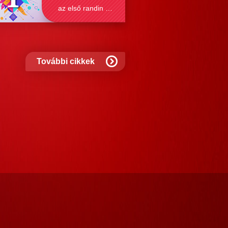
az első randin mit
szabad és mit
nem?
További cikkek