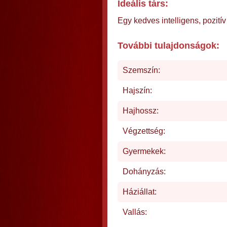
Ideális társ:
Egy kedves intelligens, pozit
További tulajdonságok:
Szemszín:
Hajszín:
Hajhossz:
Végzettség:
Gyermekek:
Dohányzás:
Háziállat:
Vallás: