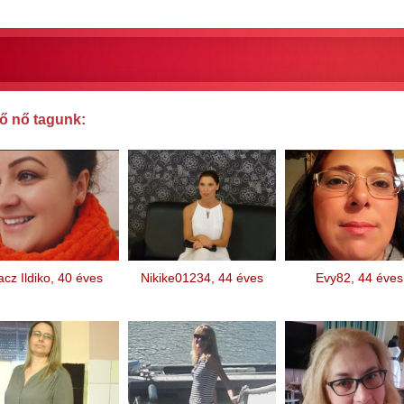
ő nő tagunk:
cz Ildiko, 40 éves
Nikike01234, 44 éves
Evy82, 44 éves