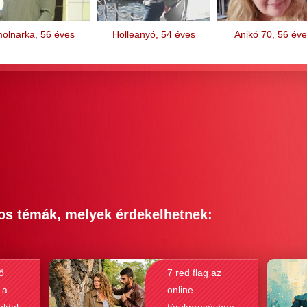
olnarka, 56 éves
Holleanyó, 54 éves
Anikó 70, 56 éve
os témák, melyek érdekelhetnek:
ő
7 red flag az
 a
online