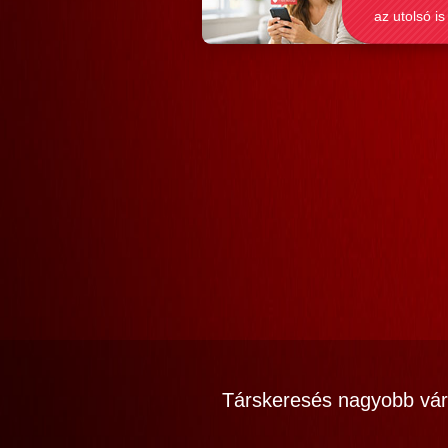
az utolsó is
Társkeresés nagyobb vár