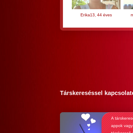
Erika13, 44 éves
m
Társkereséssel kapcsolat
A társkeres
appok vagy