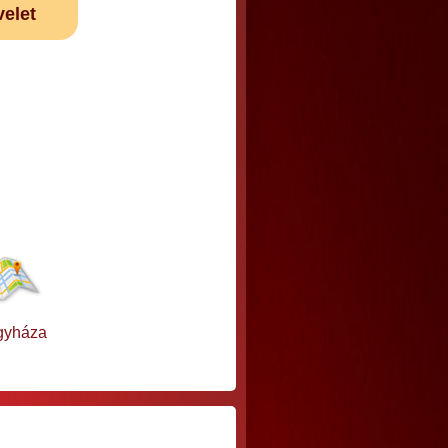
velet
gyháza