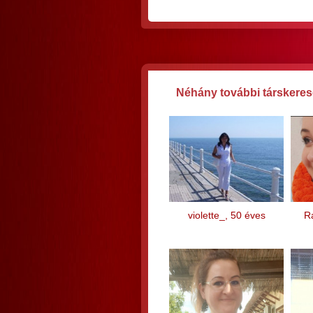
Néhány további társkeres
violette_, 50 éves
Ra