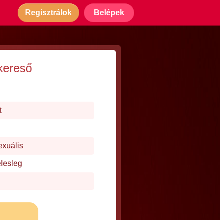
Regisztrálok
Belépek
kereső
t
exuális
elesleg
j