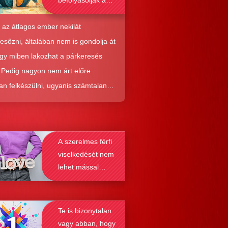
befolyásolják a
társkeresést is?
 az átlagos ember nekilát
resőzni, általában nem is gondolja át
ogy miben lakozhat a párkeresés
. Pedig nagyon nem árt előre
an felkészülni, ugyanis számtalan
tól képes megmenteni téged is az,
él alaposabban megismered a
resés működését, a párkapcsolatok
A szerelmes férfi
nek a receptjét, melyeket vizsgálva
viselkedését nem
nyosodik, hogy a kötődési típusok
lehet mással
solják a társkeresést.
összetéveszteni
Te is bizonytalan
vagy abban, hogy