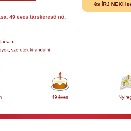
és ÍRJ NEKI le
a, 49 éves társkereső nő,
 társam,
yok, szeretek kirándulni.
m
49 éves
Nyíre