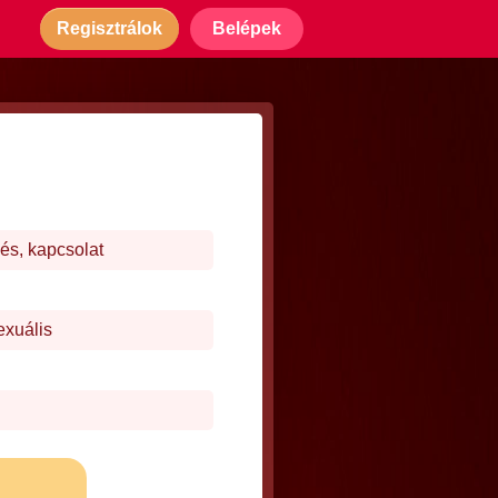
Regisztrálok
Belépek
és, kapcsolat
exuális
j