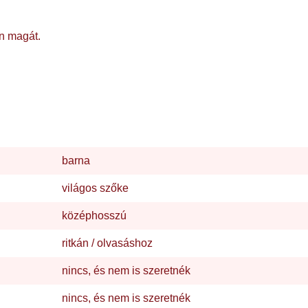
ön magát.
barna
világos szőke
középhosszú
ritkán / olvasáshoz
nincs, és nem is szeretnék
nincs, és nem is szeretnék