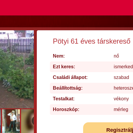
Pötyi 61 éves társkereső
Nem:
nő
Ezt keres:
ismerked
Családi állapot:
szabad
Beállítottság:
heterosz
Testalkat:
vékony
Horoszkóp:
mérleg
Regisztrál