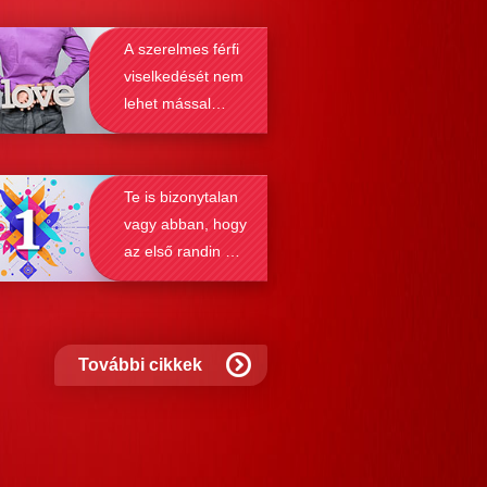
resés működését, a párkapcsolatok
A szerelmes férfi
nek a receptjét, melyeket vizsgálva
viselkedését nem
nyosodik, hogy a kötődési típusok
lehet mással
solják a társkeresést.
összetéveszteni
Te is bizonytalan
vagy abban, hogy
az első randin mit
szabad és mit
nem?
További cikkek