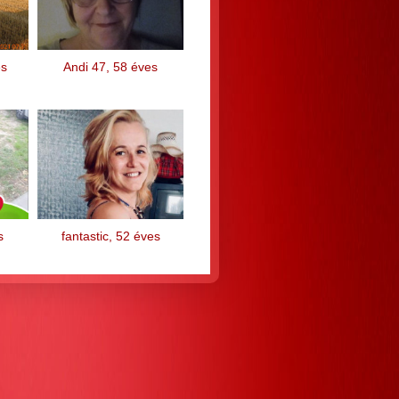
es
Andi 47, 58 éves
s
fantastic, 52 éves