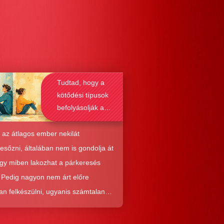
Tudtad, hogy a
kötődési típusok
befolyásolják a
társkeresést is?
 az átlagos ember nekilát
resőzni, általában nem is gondolja át
ogy miben lakozhat a párkeresés
. Pedig nagyon nem árt előre
an felkészülni, ugyanis számtalan
tól képes megmenteni téged is az,
él alaposabban megismered a