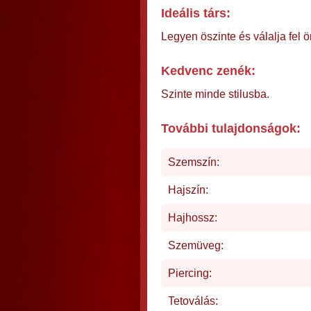
Ideális társ:
Legyen öszinte és válalja fel 
Kedvenc zenék:
Szinte minde stilusba.
További tulajdonságok:
Szemszín:
Hajszín:
Hajhossz:
Szemüveg:
Piercing:
Tetoválás: