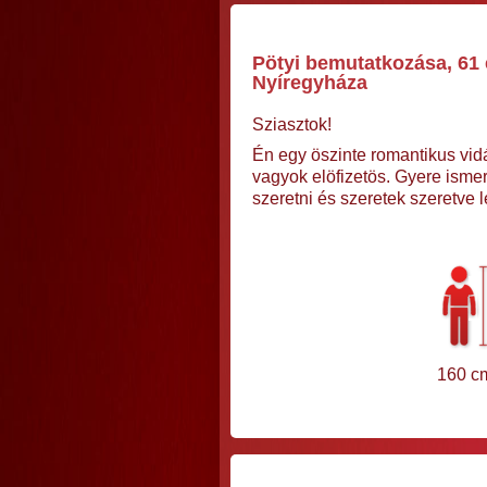
Pötyi bemutatkozása, 61 
Nyíregyháza
Sziasztok!
Én egy öszinte romantikus vid
vagyok elöfizetös. Gyere isme
szeretni és szeretek szeretve 
160 c