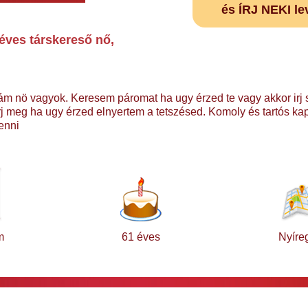
és ÍRJ NEKI le
éves társkereső nő,
ám nö vagyok. Keresem páromat ha ugy érzed te vagy akkor irj
rj meg ha ugy érzed elnyertem a tetszésed. Komoly és tartós kap
lenni
m
61 éves
Nyíre