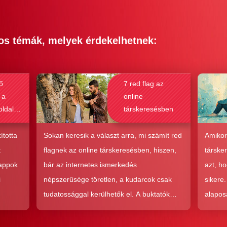
os témák, melyek érdekelhetnek:
ő
7 red flag az
 a
online
oldalak
társkeresésben
bak a
csolat
ította
Sokan keresik a választ arra, mi számít red
Amikor
hoz?
t
flagnek az online társkeresésben, hiszen,
társke
 appok
bár az internetes ismerkedés
azt, h
i
népszerűsége töretlen, a kudarcok csak
sikere
tudatossággal kerülhetők el. A buktatók
alapos
en,
ellenére ez a társkeresési forma joggal
kudarc
ólag
népszerű, hiszen az a kényelem és
ha min