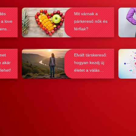
kereket
hatékonyság, amit ad, nehezen
társke
dés
Mit várnak a
és
felülmúlható.
sikeré
 a love
párkereső nők és
ások
bebizo
lenség
férfiak?
gy
befolyá
net
Elvált társkereső:
n akár
hogyan kezdj új
 lehet!
életet a válás
után?