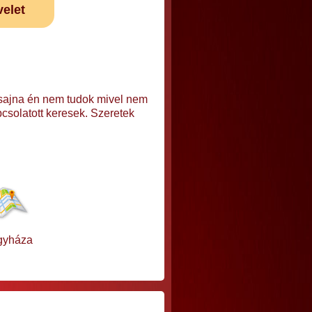
velet
 sajna én nem tudok mivel nem
csolatott keresek. Szeretek
gyháza