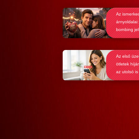
nagyon könnyen és gyorsan lehet si
Az ismerke
elérni a flörtölésben. A legfőbb kérd
árnyoldalai:
azonban az, hogy ezek az alkalmaz
bombing je
valóban hozzásegítenek-e minket e
felismerése
tartós párkapcsolathoz?
Az első üze
ötletek híjá
az utolsó is