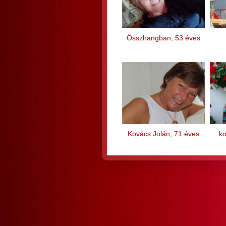
Összhangban, 53 éves
Kovács Jolán, 71 éves
k