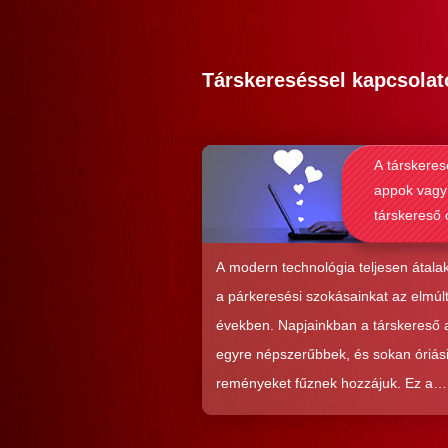
Társkereséssel kapcsolat
A társkeres
appok vagy
társkereső 
alkalmasab
komoly kap
A modern technológia teljesen átalak
kialakításá
a párkeresési szokásainkat az elmúl
években. Napjainkban a társkereső
egyre népszerűbbek, és sokan óriás
reményeket fűznek hozzájuk. Ez a
közkedveltség egyáltalán nem véletl
hiszen ezekkel a szoftverekkel látsz