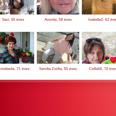
Saci, 55 éves
Avonita, 58 éves
Izabella2, 62 év
ovnebeda, 71 éves
Sarolta Zsófia, 55 éves
Csilla56, 70 éve