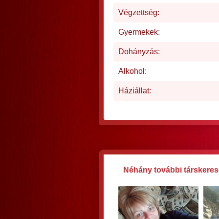
Végzettség:
Gyermekek:
Dohányzás:
Alkohol:
Háziállat:
Néhány további társkeres