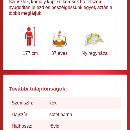
Sziasztok, komoly kapcsit keresek ha tetszem
nyugodtan jelezd es beszélgessünk egyet, aztán a
többit meglátjuk.
177 cm
37 éves
Nyíregyháza
További tulajdonságok:
Szemszín:
kék
Hajszín:
sötét barna
Hajhossz:
rövid