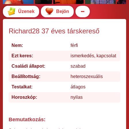
Üzenek
Bejön
Richard28 37 éves társkereső
Nem:
férfi
Ezt keres:
ismerkedés, kapcsolat
Családi állapot:
szabad
Beállítottság:
heteroszexuális
Testalkat:
átlagos
Horoszkóp:
nyilas
Bemutatkozás: