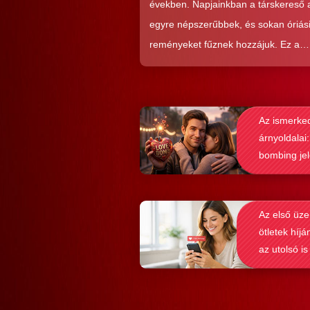
években. Napjainkban a társkereső
egyre népszerűbbek, és sokan óriás
reményeket fűznek hozzájuk. Ez a
közkedveltség egyáltalán nem véletl
hiszen ezekkel a szoftverekkel látsz
nagyon könnyen és gyorsan lehet si
Az ismerke
elérni a flörtölésben. A legfőbb kérd
árnyoldalai:
azonban az, hogy ezek az alkalmaz
bombing je
valóban hozzásegítenek-e minket e
felismerése
tartós párkapcsolathoz?
Az első üze
ötletek híjá
az utolsó is