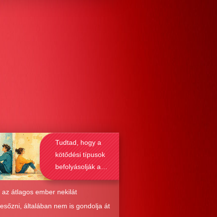
Tudtad, hogy a
kötődési típusok
befolyásolják a
társkeresést is?
 az átlagos ember nekilát
resőzni, általában nem is gondolja át