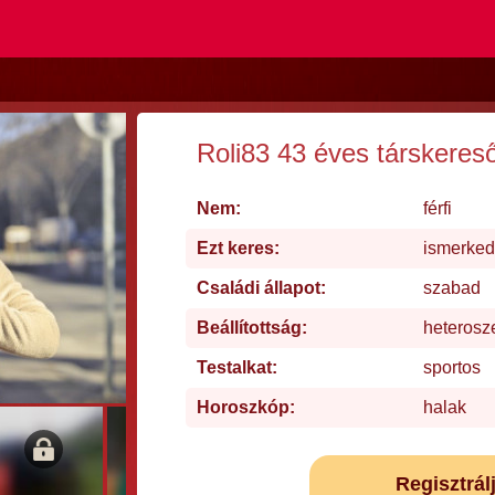
Roli83 43 éves társkeres
Nem:
férfi
Ezt keres:
ismerked
Családi állapot:
szabad
Beállítottság:
heterosz
Testalkat:
sportos
Horoszkóp:
halak
Regisztrál