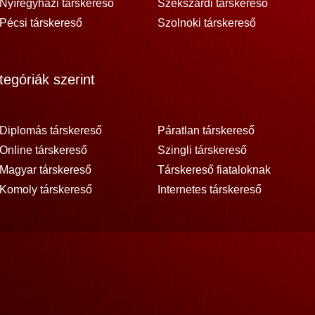
Nyíregyházi társkereső
Szekszárdi társkereső
Pécsi társkereső
Szolnoki társkereső
egóriák szerint
Diplomás társkereső
Páratlan társkereső
Online társkereső
Szingli társkereső
Magyar társkereső
Társkereső fiataloknak
Komoly társkereső
Internetes társkereső