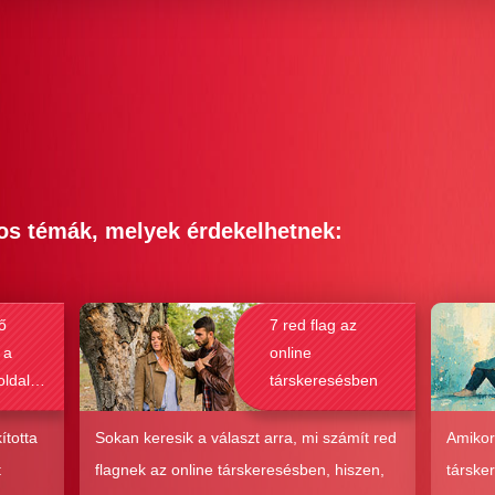
os témák, melyek érdekelhetnek:
ő
7 red flag az
 a
online
oldalak
társkeresésben
bak a
csolat
ította
Sokan keresik a választ arra, mi számít red
Amikor
hoz?
t
flagnek az online társkeresésben, hiszen,
társke