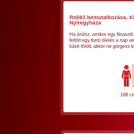
Roli83 bemutatkozása, 43 
Nyíregyháza
Ha örülsz, amikor egy fáraszt
feltölt egy forró ölelés a na
kávé fölött, akkor ne görgess 
186 c