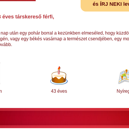
és ÍRJ NEKI le
éves társkereső férfi,
ó nap után egy pohár borral a kezünkben elmeséled, hogy küzdöt
p végén, vagy egy békés vasárnap a természet csendjében, egy m
tovább.
m
43 éves
Nyíre