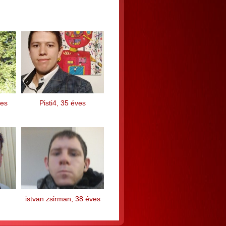
ves
Pisti4, 35 éves
istvan zsirman, 38 éves