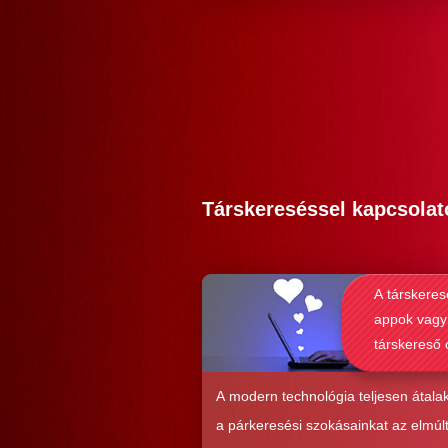
Társkereséssel kapcsolat
A társkeres
appok vagy
társkereső 
alkalmasab
komoly kap
A modern technológia teljesen átalak
kialakításá
a párkeresési szokásainkat az elmúl