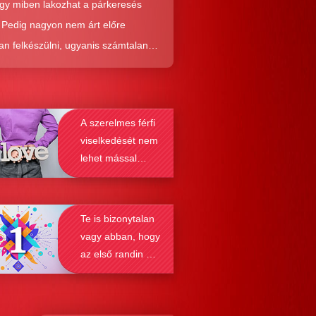
ogy miben lakozhat a párkeresés
. Pedig nagyon nem árt előre
an felkészülni, ugyanis számtalan
tól képes megmenteni téged is az,
él alaposabban megismered a
resés működését, a párkapcsolatok
A szerelmes férfi
nek a receptjét, melyeket vizsgálva
viselkedését nem
nyosodik, hogy a kötődési típusok
lehet mással
solják a társkeresést.
összetéveszteni
Te is bizonytalan
vagy abban, hogy
az első randin mit
szabad és mit
nem?