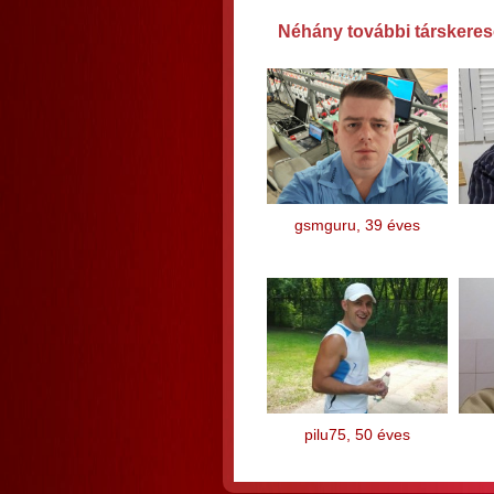
Néhány további társkereső
gsmguru, 39 éves
pilu75, 50 éves