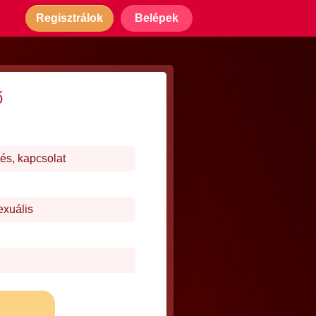
Regisztrálok
Belépek
ő
és, kapcsolat
exuális
j