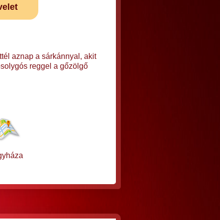
velet
tél aznap a sárkánnyal, akit
osolygós reggel a gőzölgő
gyháza