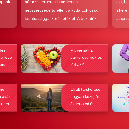
 appok
bár az internetes ismerkedés
azt, h
i
népszerűsége töretlen, a kudarcok csak
sikere
tudatossággal kerülhetők el. A buktatók
alapos
en,
ellenére ez a társkeresési forma joggal
kudarc
ólag
népszerű, hiszen az a kényelem és
ha min
kereket
hatékonyság, amit ad, nehezen
társke
dés
Mit várnak a
és
felülmúlható.
sikeré
 a love
párkereső nők és
ások
bebizo
lenség
férfiak?
gy
befolyá
net
Elvált társkereső:
n akár
hogyan kezdj új
 lehet!
életet a válás
után?