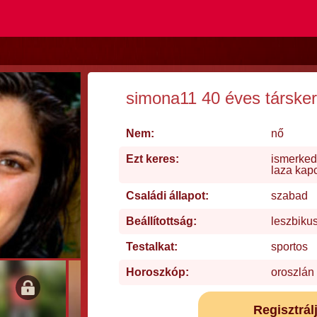
simona11 40 éves társke
Nem:
nő
Ezt keres:
ismerked
laza kap
Családi állapot:
szabad
Beállítottság:
leszbiku
Testalkat:
sportos
Horoszkóp:
oroszlán
Regisztrál