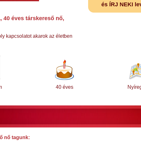
és ÍRJ NEKI le
 40 éves társkereső nő,
ly kapcsolatot akarok az életben
m
40 éves
Nyíre
ő nő tagunk: