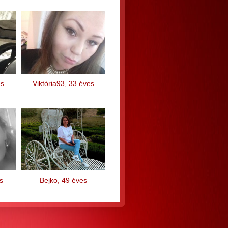
es
Viktória93, 33 éves
s
Bejko, 49 éves