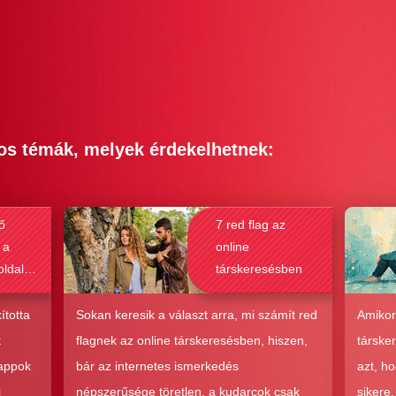
os témák, melyek érdekelhetnek:
ő
7 red flag az
 a
online
oldalak
társkeresésben
bak a
csolat
ította
Sokan keresik a választ arra, mi számít red
Amikor
hoz?
t
flagnek az online társkeresésben, hiszen,
társke
 appok
bár az internetes ismerkedés
azt, h
i
népszerűsége töretlen, a kudarcok csak
sikere