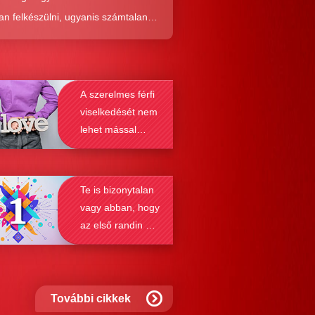
an felkészülni, ugyanis számtalan
tól képes megmenteni téged is az,
él alaposabban megismered a
resés működését, a párkapcsolatok
A szerelmes férfi
nek a receptjét, melyeket vizsgálva
viselkedését nem
nyosodik, hogy a kötődési típusok
lehet mással
solják a társkeresést.
összetéveszteni
Te is bizonytalan
vagy abban, hogy
az első randin mit
szabad és mit
nem?
További cikkek