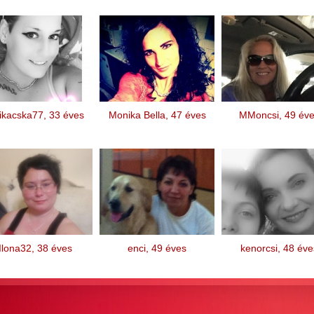
ikacska77, 33 éves
Monika Bella, 47 éves
MMoncsi, 49 év
Ilona32, 38 éves
enci, 49 éves
kenorcsi, 48 éve