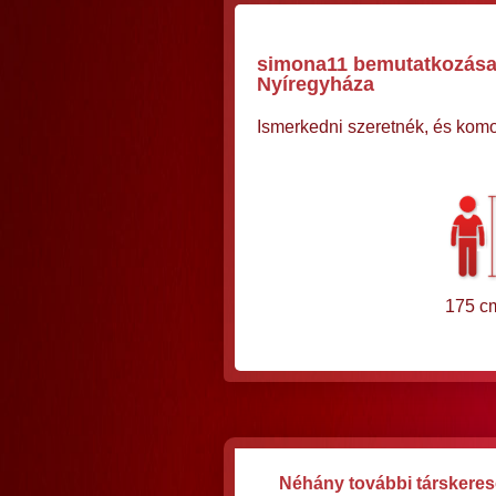
simona11 bemutatkozása,
Nyíregyháza
Ismerkedni szeretnék, és komo
175 c
Néhány további társkeres