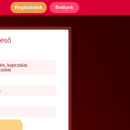
Regisztrálok
Belépek
reső
és, kapcsolat,
csolat
s
j