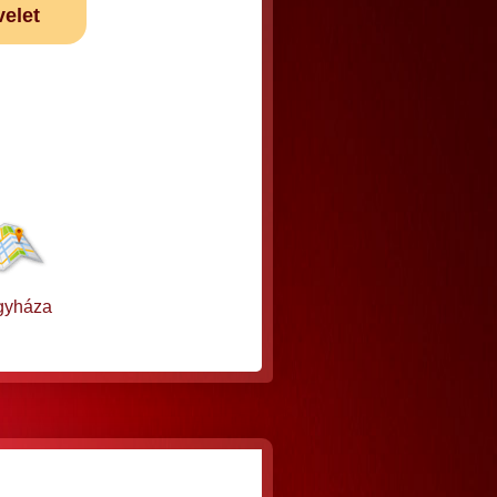
velet
gyháza