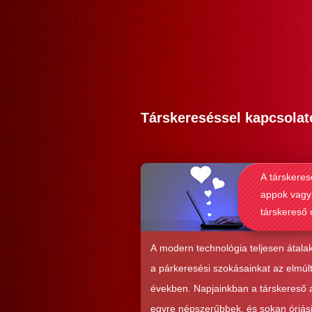
Társkereséssel kapcsolat
A társkeres
appok vagy
társkereső 
alkalmasab
komoly kap
A modern technológia teljesen átalak
kialakításá
a párkeresési szokásainkat az elmúl
években. Napjainkban a társkereső
egyre népszerűbbek, és sokan óriás