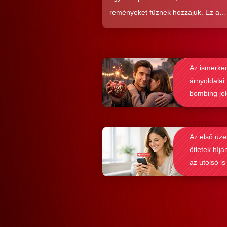
reményeket fűznek hozzájuk. Ez a
közkedveltség egyáltalán nem véletl
hiszen ezekkel a szoftverekkel látsz
nagyon könnyen és gyorsan lehet si
Az ismerke
elérni a flörtölésben. A legfőbb kérd
árnyoldalai:
azonban az, hogy ezek az alkalmaz
bombing je
valóban hozzásegítenek-e minket e
felismerése
tartós párkapcsolathoz?
Az első üze
ötletek híjá
az utolsó is