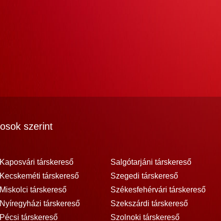
osok szerint
Kaposvári társkereső
Salgótarjáni társkereső
Kecskeméti társkereső
Szegedi társkereső
Miskolci társkereső
Székesfehérvári társkereső
Nyíregyházi társkereső
Szekszárdi társkereső
Pécsi társkereső
Szolnoki társkereső