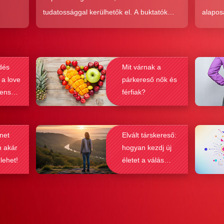
tudatossággal kerülhetők el. A buktatók
alapos
en,
ellenére ez a társkeresési forma joggal
kudarc
ólag
népszerű, hiszen az a kényelem és
ha min
kereket
hatékonyság, amit ad, nehezen
társke
dés
Mit várnak a
és
felülmúlható.
sikeré
 a love
párkereső nők és
ások
bebizo
lenség
férfiak?
gy
befolyá
net
Elvált társkereső:
n akár
hogyan kezdj új
 lehet!
életet a válás
után?