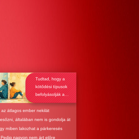
Tudtad, hogy a
kötődési típusok
befolyásolják a
társkeresést is?
 az átlagos ember nekilát
resőzni, általában nem is gondolja át
ogy miben lakozhat a párkeresés
. Pedig nagyon nem árt előre