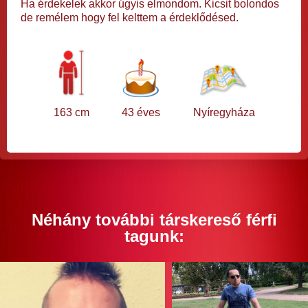
Ha érdekelek akkor úgyis elmondom. Kicsit bolondos
de remélem hogy fel kelttem a érdeklődésed.
163 cm
43 éves
Nyíregyháza
Néhány további társkereső férfi
tagunk: