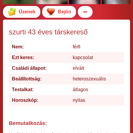
Üzenek
Bejön
szurti 43 éves társkereső
Nem:
férfi
Ezt keres:
kapcsolat
Családi állapot:
elvált
Beállítottság:
heteroszexuális
Testalkat:
átlagos
Horoszkóp:
nyilas
Bemutatkozás: