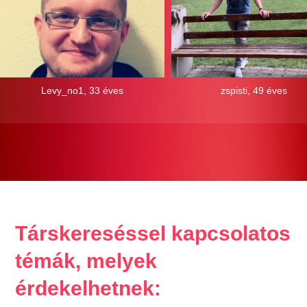
Levy_no1, 33 éves
zspisti, 49 éves
Társkereséssel kapcsolatos
témák, melyek
érdekelhetnek: