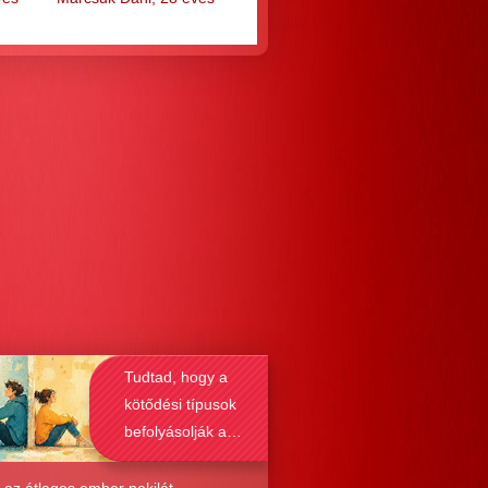
Tudtad, hogy a
kötődési típusok
befolyásolják a
társkeresést is?