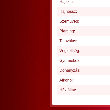
Hajszín:
Hajhossz:
Szemüveg:
Piercing:
Tetoválás:
Végzettség:
Gyermekek:
Dohányzás:
Alkohol:
Háziállat: