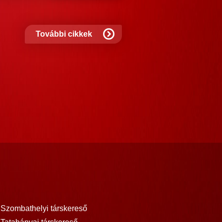
nem?
További cikkek
Szombathelyi társkereső