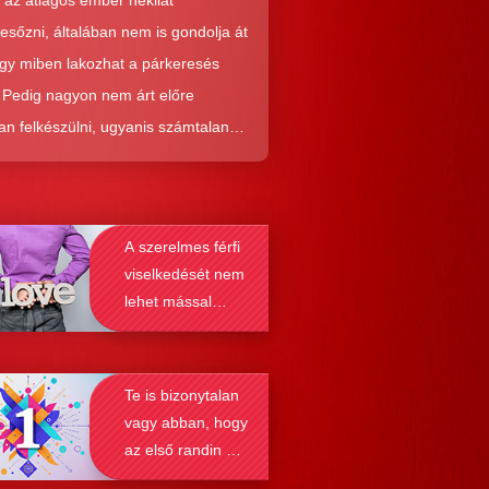
 az átlagos ember nekilát
resőzni, általában nem is gondolja át
ogy miben lakozhat a párkeresés
. Pedig nagyon nem árt előre
an felkészülni, ugyanis számtalan
tól képes megmenteni téged is az,
él alaposabban megismered a
resés működését, a párkapcsolatok
A szerelmes férfi
nek a receptjét, melyeket vizsgálva
viselkedését nem
nyosodik, hogy a kötődési típusok
lehet mással
solják a társkeresést.
összetéveszteni
Te is bizonytalan
vagy abban, hogy
az első randin mit
szabad és mit