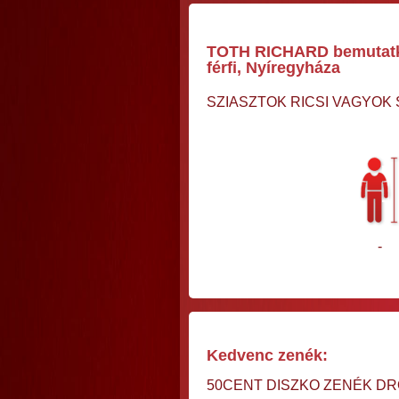
TOTH RICHARD bemutatko
férfi, Nyíregyháza
SZIASZTOK RICSI VAGYOK
-
Kedvenc zenék:
50CENT DISZKO ZENÉK D