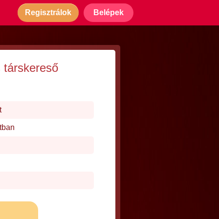
Regisztrálok
Belépek
társkereső
t
tban
j