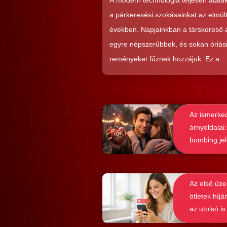
A modern technológia teljesen átalak
kialakításá
a párkeresési szokásainkat az elmúl
években. Napjainkban a társkereső
egyre népszerűbbek, és sokan óriás
reményeket fűznek hozzájuk. Ez a
közkedveltség egyáltalán nem véletl
hiszen ezekkel a szoftverekkel látsz
nagyon könnyen és gyorsan lehet si
Az ismerke
elérni a flörtölésben. A legfőbb kérd
árnyoldalai:
azonban az, hogy ezek az alkalmaz
bombing je
valóban hozzásegítenek-e minket e
felismerése
tartós párkapcsolathoz?
Az első üze
ötletek híjá
az utolsó is