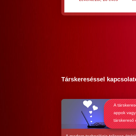
Társkereséssel kapcsolat
A társkeres
appok vagy
társkereső 
alkalmasab
komoly kap