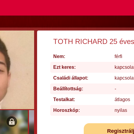
TOTH RICHARD 25 éves 
Nem:
férfi
Ezt keres:
kapcsola
Családi állapot:
kapcsola
Beállítottság:
-
Testalkat:
átlagos
Horoszkóp:
nyilas
Regisztrál