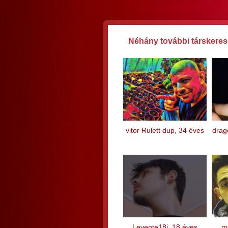
Néhány további társkereső
vitor Rulett dup, 34 éves
drag
Levente18i, 18 éves
me