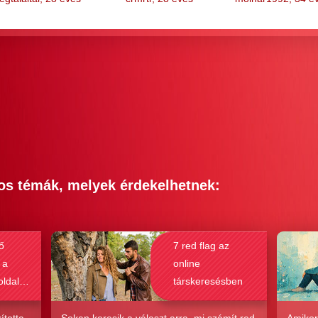
os témák, melyek érdekelhetnek:
ő
7 red flag az
 a
online
oldalak
társkeresésben
bak a
csolat