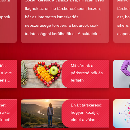
ította
Sokan keresik a választ arra, mi számít red
Amikor
hoz?
t
flagnek az online társkeresésben, hiszen,
társke
 appok
bár az internetes ismerkedés
azt, h
i
népszerűsége töretlen, a kudarcok csak
sikere
tudatossággal kerülhetők el. A buktatók
alapos
en,
ellenére ez a társkeresési forma joggal
kudarc
ólag
népszerű, hiszen az a kényelem és
ha min
kereket
hatékonyság, amit ad, nehezen
társke
dés
Mit várnak a
és
felülmúlható.
sikeré
 a love
párkereső nők és
ások
bebizo
lenség
férfiak?
gy
befolyá
net
Elvált társkereső:
n akár
hogyan kezdj új
 lehet!
életet a válás
után?