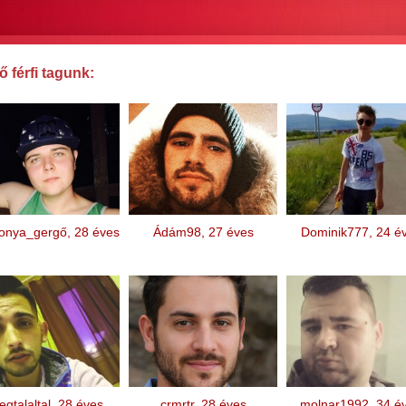
 férfi tagunk:
onya_gergő, 28 éves
Ádám98, 27 éves
Dominik777, 24 é
gtalaltal, 28 éves
crmrtr, 28 éves
molnar1992, 34 é