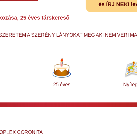
és ÍRJ NEKI le
zása, 25 éves társkereső
 SZERETEM A SZERÉNY LÁNYOKAT MEG AKI NEM VERI 
25 éves
Nyíre
ROPLEX CORONITA