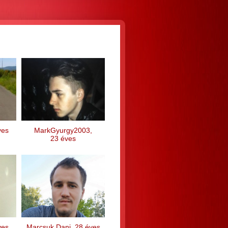
ves
MarkGyurgy2003,
23 éves
ves
Marcsuk Dani, 28 éves