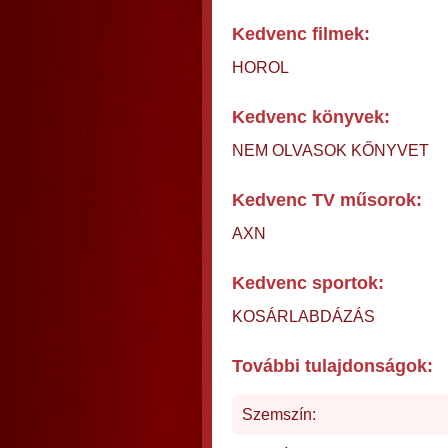
Kedvenc filmek:
HOROL
Kedvenc könyvek:
NEM OLVASOK KŐNYVET
Kedvenc TV műsorok:
AXN
Kedvenc sportok:
KOSÁRLABDÁZÁS
További tulajdonságok:
Szemszín: