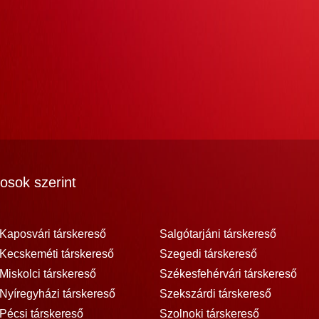
osok szerint
Kaposvári társkereső
Salgótarjáni társkereső
Kecskeméti társkereső
Szegedi társkereső
Miskolci társkereső
Székesfehérvári társkereső
Nyíregyházi társkereső
Szekszárdi társkereső
Pécsi társkereső
Szolnoki társkereső