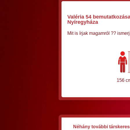
Valéria 54 bemutatkozása
Nyíregyháza
Mit is írjak magamról ?? isme
156 c
Néhány további társkeres