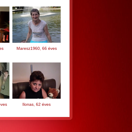
es
Maresz1960, 66 éves
éves
Ilonas, 62 éves