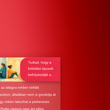
Tudtad, hogy a
kötődési típusok
befolyásolják a
társkeresést is?
 az átlagos ember nekilát
resőzni, általában nem is gondolja át
ogy miben lakozhat a párkeresés
. Pedig nagyon nem árt előre