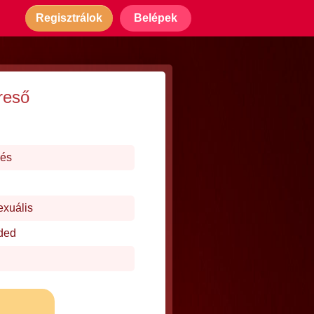
Regisztrálok
Belépek
reső
dés
exuális
ded
j