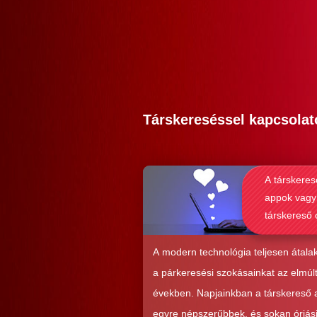
Társkereséssel kapcsolat
A társkeres
appok vagy
társkereső 
alkalmasab
komoly kap
A modern technológia teljesen átalak
kialakításá
a párkeresési szokásainkat az elmúl
években. Napjainkban a társkereső
egyre népszerűbbek, és sokan óriás