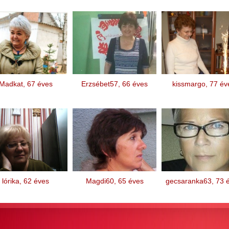
Madkat, 67 éves
Erzsébet57, 66 éves
kissmargo, 77 év
lórika, 62 éves
Magdi60, 65 éves
gecsaranka63, 73 