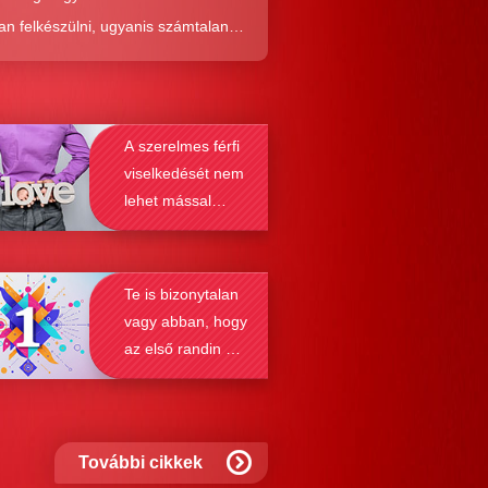
an felkészülni, ugyanis számtalan
tól képes megmenteni téged is az,
él alaposabban megismered a
resés működését, a párkapcsolatok
A szerelmes férfi
nek a receptjét, melyeket vizsgálva
viselkedését nem
nyosodik, hogy a kötődési típusok
lehet mással
solják a társkeresést.
összetéveszteni
Te is bizonytalan
vagy abban, hogy
az első randin mit
szabad és mit
nem?
További cikkek