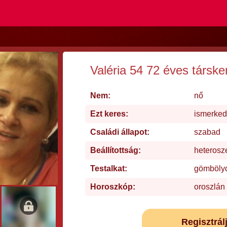
Valéria 54 72 éves társke
Nem:
nő
Ezt keres:
ismerke
Családi állapot:
szabad
Beállítottság:
heterosz
Testalkat:
gömböly
Horoszkóp:
oroszlán
Regisztrál