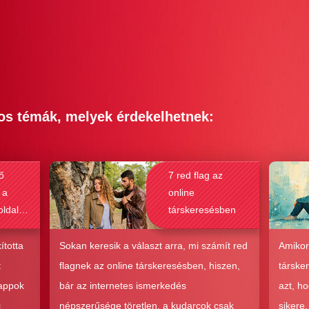
os témák, melyek érdekelhetnek:
ő
7 red flag az
 a
online
oldalak
társkeresésben
bak a
csolat
ította
Sokan keresik a választ arra, mi számít red
Amikor
hoz?
t
flagnek az online társkeresésben, hiszen,
társke
 appok
bár az internetes ismerkedés
azt, h
i
népszerűsége töretlen, a kudarcok csak
sikere