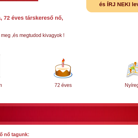
és ÍRJ NEKI le
, 72 éves társkereső nő,
rj meg ,és megtudod kivagyok !
m
72 éves
Nyíre
ő nő tagunk: