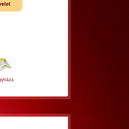
velet
gyháza