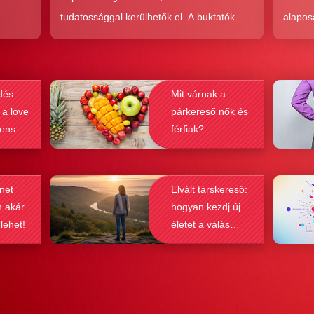
tudatossággal kerülhetők el. A buktatók
alapos
en,
ellenére ez a társkeresési forma joggal
kudarc
ólag
népszerű, hiszen az a kényelem és
ha min
kereket
hatékonyság, amit ad, nehezen
társke
dés
Mit várnak a
és
felülmúlható.
sikeré
 a love
párkereső nők és
ások
bebizo
lenség
férfiak?
gy
befolyá
net
Elvált társkereső:
n akár
hogyan kezdj új
 lehet!
életet a válás
után?