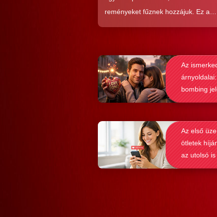
reményeket fűznek hozzájuk. Ez a
közkedveltség egyáltalán nem véletl
hiszen ezekkel a szoftverekkel látsz
nagyon könnyen és gyorsan lehet si
Az ismerke
elérni a flörtölésben. A legfőbb kérd
árnyoldalai:
azonban az, hogy ezek az alkalmaz
bombing je
valóban hozzásegítenek-e minket e
felismerése
tartós párkapcsolathoz?
Az első üze
ötletek híjá
az utolsó is