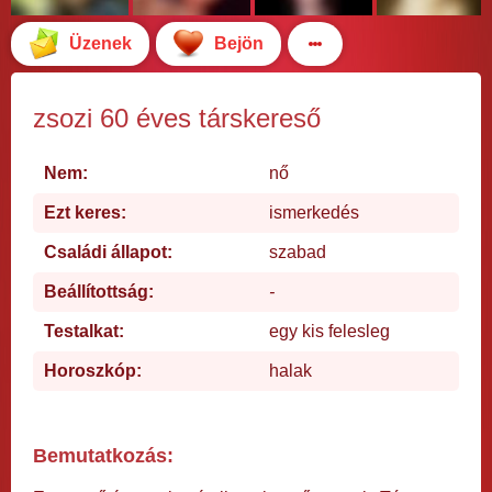
Üzenek
Bejön
zsozi 60 éves társkereső
Nem:
nő
Ezt keres:
ismerkedés
Családi állapot:
szabad
Beállítottság:
-
Testalkat:
egy kis felesleg
Horoszkóp:
halak
Bemutatkozás: