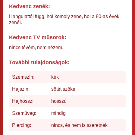
Kedvenc zenék:
Hangulattól függ, hol komoly zene, hol a 80-as évek
zenéi.
Kedvenc TV műsorok:
nincs tévém, nem nézem.
További tulajdonságok:
Szemszín:
kék
Hajszín:
sötét szőke
Hajhossz:
hosszú
Szemüveg:
mindig
Piercing:
nincs, és nem is szeretnék