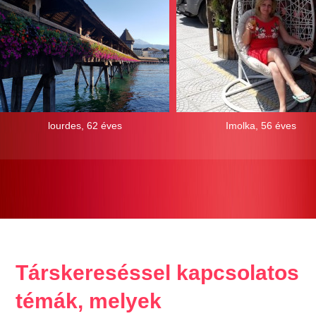
lourdes, 62 éves
Imolka, 56 éves
Társkereséssel kapcsolatos
témák, melyek