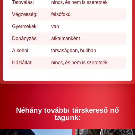
Tetoválás:
nincs, és nem is szeretnék
Végzettség:
felsőfokú
Gyermekek:
van
Dohányzás:
alkalmanként
Alkohol:
társaságban, buliban
Háziállat:
nincs, és nem is szeretnék
Néhány további társkereső nő
tagunk: