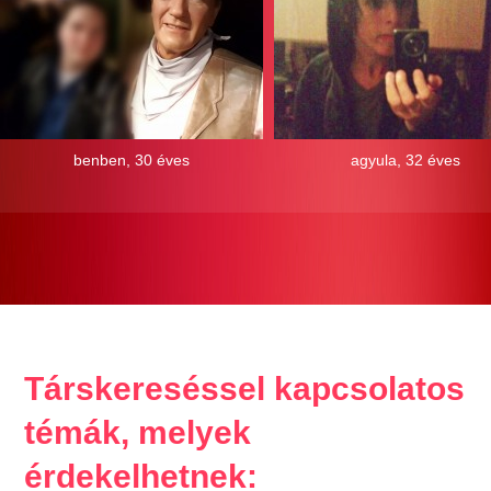
benben, 30 éves
agyula, 32 éves
Társkereséssel kapcsolatos
témák, melyek
érdekelhetnek: