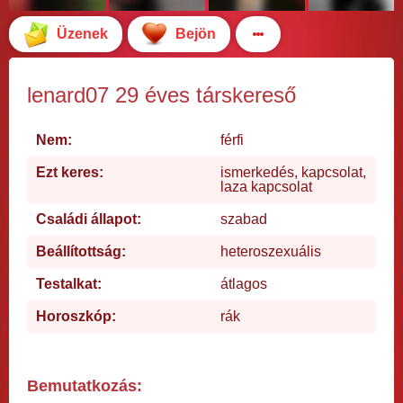
Üzenek
Bejön
lenard07 29 éves társkereső
Nem:
férfi
Ezt keres:
ismerkedés, kapcsolat,
laza kapcsolat
Családi állapot:
szabad
Beállítottság:
heteroszexuális
Testalkat:
átlagos
Horoszkóp:
rák
Bemutatkozás: