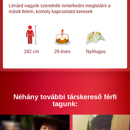
Lénárd vagyok szeretnék ismerkedni megtalálni a
másik felem, komoly kapcsolatot keresek
182 cm
29 éves
Nyírlugos
Néhány további társkereső férfi
tagunk: