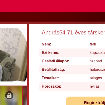
András54 71 éves társke
Nem:
férfi
Ezt keres:
kapcsola
Családi állapot:
szabad
Beállítottság:
heterosz
Testalkat:
átlagos
Horoszkóp:
nyilas
Regisztrál