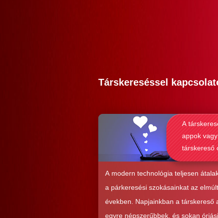
Társkereséssel kapcsolat
A társkeres
appok vagy
társkereső 
alkalmasab
komoly kap
A modern technológia teljesen átalak
kialakításá
a párkeresési szokásainkat az elmúl
években. Napjainkban a társkereső
egyre népszerűbbek, és sokan óriás