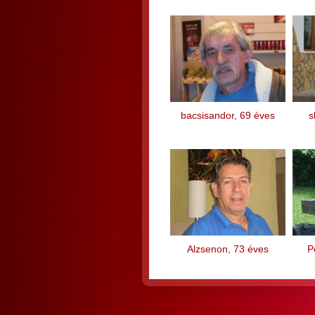
bacsisandor, 69 éves
s
Alzsenon, 73 éves
P