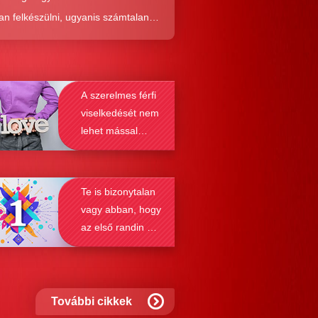
an felkészülni, ugyanis számtalan
tól képes megmenteni téged is az,
él alaposabban megismered a
resés működését, a párkapcsolatok
A szerelmes férfi
nek a receptjét, melyeket vizsgálva
viselkedését nem
nyosodik, hogy a kötődési típusok
lehet mással
solják a társkeresést.
összetéveszteni
Te is bizonytalan
vagy abban, hogy
az első randin mit
szabad és mit
nem?
További cikkek