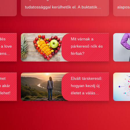
tudatossággal kerülhetők el. A buktatók
alapos
en,
ellenére ez a társkeresési forma joggal
kudarc
ólag
népszerű, hiszen az a kényelem és
ha min
kereket
hatékonyság, amit ad, nehezen
társke
dés
Mit várnak a
és
felülmúlható.
sikeré
 a love
párkereső nők és
ások
bebizo
lenség
férfiak?
gy
befolyá
net
Elvált társkereső:
n akár
hogyan kezdj új
 lehet!
életet a válás
után?