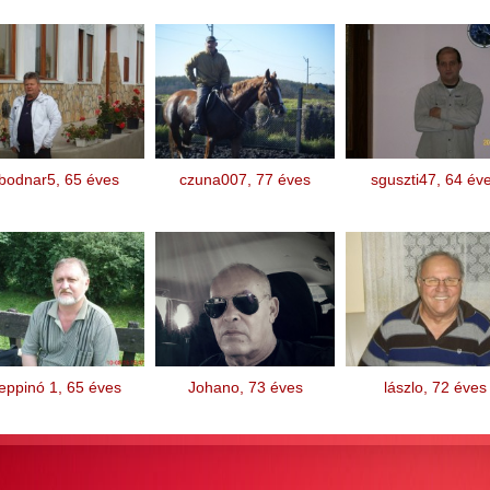
bodnar5, 65 éves
czuna007, 77 éves
sguszti47, 64 év
eppinó 1, 65 éves
Johano, 73 éves
lászlo, 72 éves