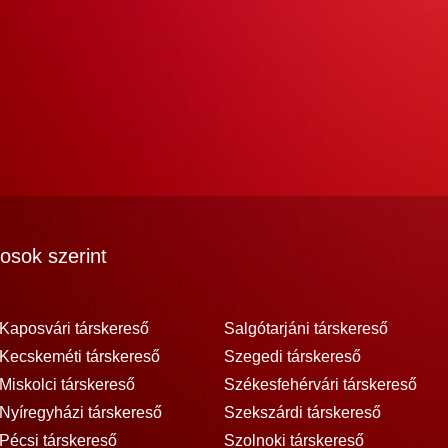
osok szerint
Kaposvári társkereső
Salgótarjáni társkereső
Kecskeméti társkereső
Szegedi társkereső
Miskolci társkereső
Székesfehérvári társkereső
Nyíregyházi társkereső
Szekszárdi társkereső
Pécsi társkereső
Szolnoki társkereső