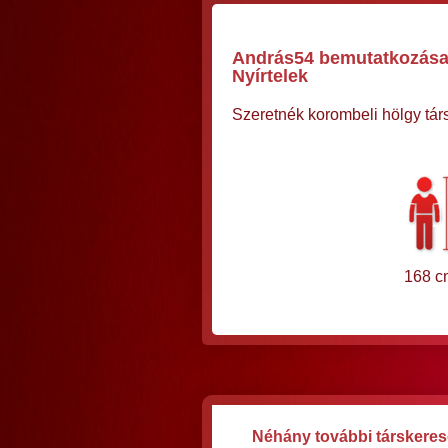
András54 bemutatkozása, 
Nyírtelek
Szeretnék korombeli hölgy társ
168 c
Néhány további társkereső