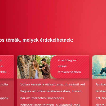
os témák, melyek érdekelhetnek:
ő
7 red flag az
 a
online
oldalak
társkeresésben
bak a
csolat
ította
Sokan keresik a választ arra, mi számít red
Amikor
hoz?
t
flagnek az online társkeresésben, hiszen,
társke
 appok
bár az internetes ismerkedés
azt, h
i
népszerűsége töretlen, a kudarcok csak
sikere