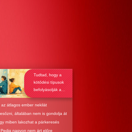
Tudtad, hogy a
kötődési típusok
befolyásolják a
társkeresést is?
 az átlagos ember nekilát
resőzni, általában nem is gondolja át
ogy miben lakozhat a párkeresés
. Pedig nagyon nem árt előre