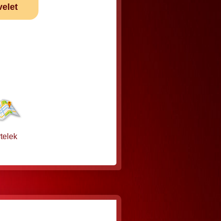
velet
telek