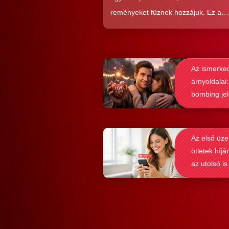
reményeket fűznek hozzájuk. Ez a
közkedveltség egyáltalán nem véletl
hiszen ezekkel a szoftverekkel látsz
nagyon könnyen és gyorsan lehet si
Az ismerke
elérni a flörtölésben. A legfőbb kérd
árnyoldalai:
azonban az, hogy ezek az alkalmaz
bombing je
valóban hozzásegítenek-e minket e
felismerése
tartós párkapcsolathoz?
Az első üze
ötletek híjá
az utolsó is