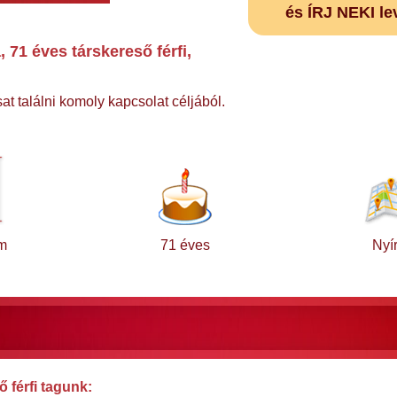
és ÍRJ NEKI le
71 éves társkereső férfi,
at találni komoly kapcsolat céljából.
m
71 éves
Nyír
 férfi tagunk: