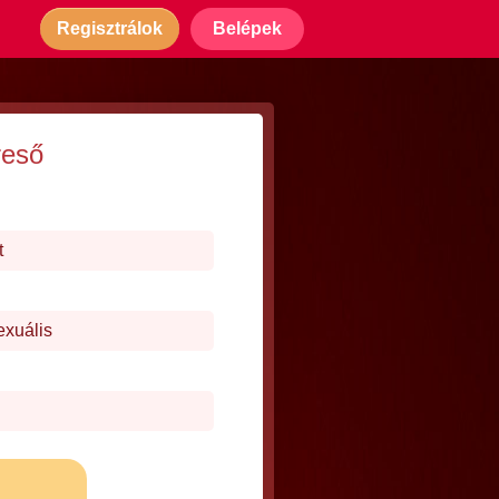
Regisztrálok
Belépek
reső
t
exuális
j