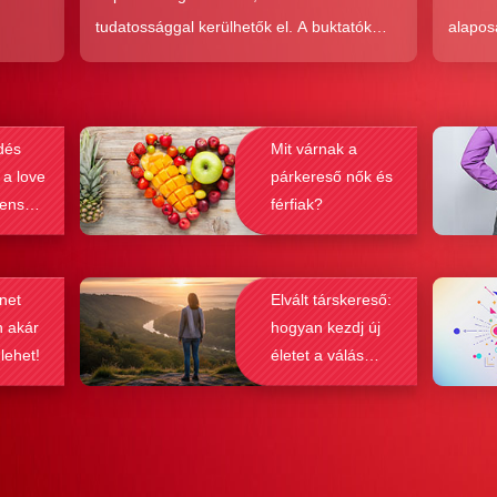
tudatossággal kerülhetők el. A buktatók
alapos
en,
ellenére ez a társkeresési forma joggal
kudarc
ólag
népszerű, hiszen az a kényelem és
ha min
kereket
hatékonyság, amit ad, nehezen
társke
dés
Mit várnak a
és
felülmúlható.
sikeré
 a love
párkereső nők és
ások
bebizo
lenség
férfiak?
gy
befolyá
net
Elvált társkereső:
n akár
hogyan kezdj új
 lehet!
életet a válás
után?