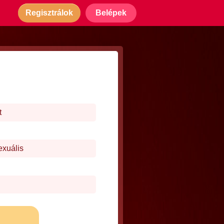
Regisztrálok
Belépek
t
exuális
j