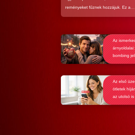
reményeket fűznek hozzájuk. Ez a
közkedveltség egyáltalán nem véletl
hiszen ezekkel a szoftverekkel látsz
nagyon könnyen és gyorsan lehet si
Az ismerke
elérni a flörtölésben. A legfőbb kérd
árnyoldalai:
azonban az, hogy ezek az alkalmaz
bombing je
valóban hozzásegítenek-e minket e
felismerése
tartós párkapcsolathoz?
Az első üze
ötletek híjá
az utolsó is