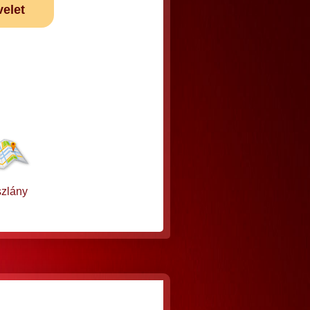
velet
zlány