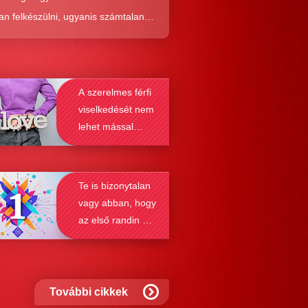
an felkészülni, ugyanis számtalan
tól képes megmenteni téged is az,
él alaposabban megismered a
resés működését, a párkapcsolatok
A szerelmes férfi
nek a receptjét, melyeket vizsgálva
viselkedését nem
nyosodik, hogy a kötődési típusok
lehet mással
solják a társkeresést.
összetéveszteni
Te is bizonytalan
vagy abban, hogy
az első randin mit
szabad és mit
nem?
További cikkek