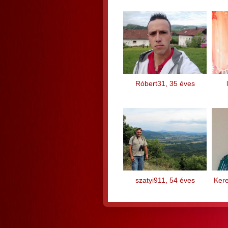
Róbert31, 35 éves
szatyi911, 54 éves
Ker