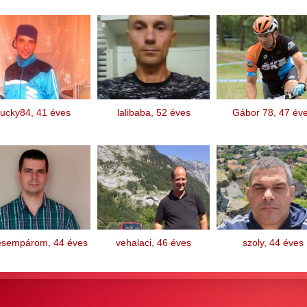
lucky84, 41 éves
lalibaba, 52 éves
Gábor 78, 47 év
esempárom, 44 éves
vehalaci, 46 éves
szoly, 44 éves