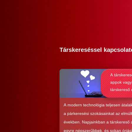
Társkereséssel kapcsolat
A társkeres
appok vagy
társkereső 
alkalmasab
komoly kap
A modern technológia teljesen átalak
kialakításá
a párkeresési szokásainkat az elmúl
években. Napjainkban a társkereső
egyre népszerűbbek, és sokan óriás