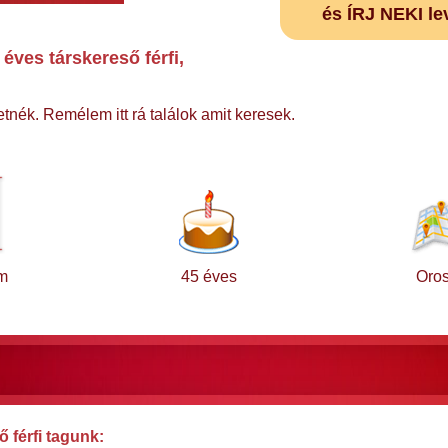
és ÍRJ NEKI le
éves társkereső férfi,
tnék. Remélem itt rá találok amit keresek.
m
45 éves
Oros
 férfi tagunk: