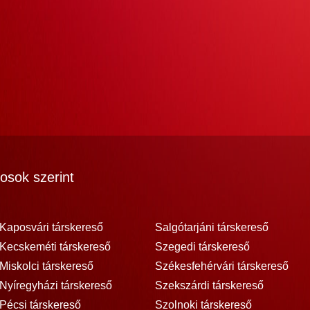
osok szerint
Kaposvári társkereső
Salgótarjáni társkereső
Kecskeméti társkereső
Szegedi társkereső
Miskolci társkereső
Székesfehérvári társkereső
Nyíregyházi társkereső
Szekszárdi társkereső
Pécsi társkereső
Szolnoki társkereső