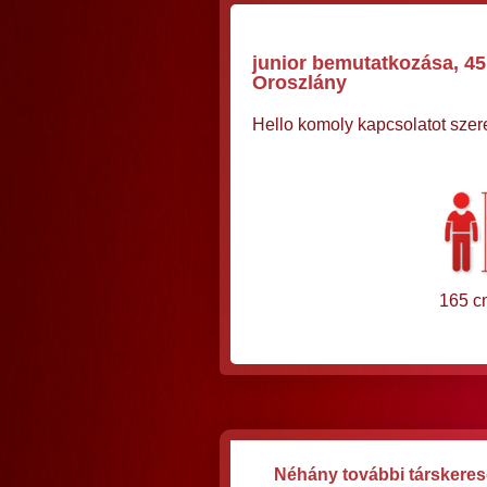
junior bemutatkozása, 45 
Oroszlány
Hello komoly kapcsolatot szere
165 c
Néhány további társkereső