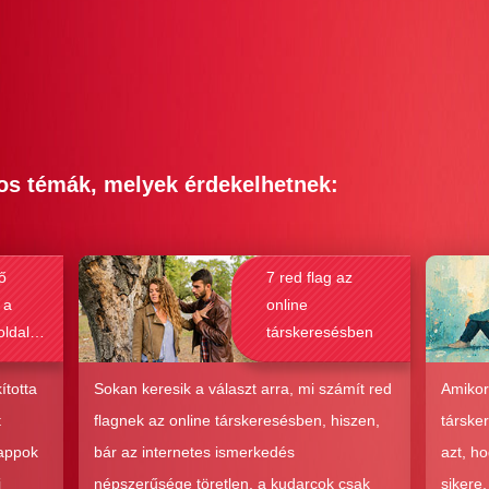
os témák, melyek érdekelhetnek:
ő
7 red flag az
 a
online
oldalak
társkeresésben
bak a
csolat
ította
Sokan keresik a választ arra, mi számít red
Amikor
hoz?
t
flagnek az online társkeresésben, hiszen,
társke
 appok
bár az internetes ismerkedés
azt, h
i
népszerűsége töretlen, a kudarcok csak
sikere