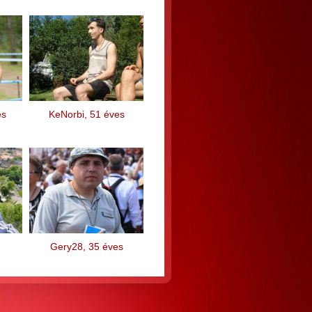
es
KeNorbi, 51 éves
Gery28, 35 éves