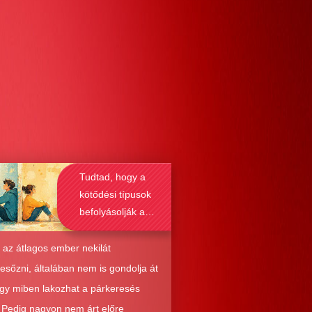
Tudtad, hogy a
kötődési típusok
befolyásolják a
társkeresést is?
 az átlagos ember nekilát
resőzni, általában nem is gondolja át
ogy miben lakozhat a párkeresés
. Pedig nagyon nem árt előre