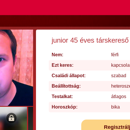
junior 45 éves társkereső
Nem:
férfi
Ezt keres:
kapcsola
Családi állapot:
szabad
Beállítottság:
heterosz
Testalkat:
átlagos
Horoszkóp:
bika
Regisztrál