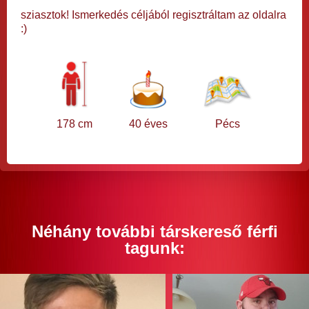
sziasztok! Ismerkedés céljából regisztráltam az oldalra
:)
178 cm
40 éves
Pécs
Néhány további társkereső férfi
tagunk: