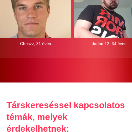
Chriszz, 31 éves
dadam12, 34 éves
Társkereséssel kapcsolatos
témák, melyek
érdekelhetnek: