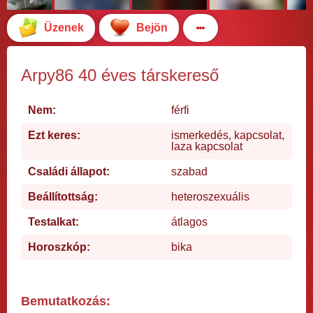
Üzenek
Bejön
Arpy86 40 éves társkereső
Nem:
férfi
Ezt keres:
ismerkedés, kapcsolat,
laza kapcsolat
Családi állapot:
szabad
Beállítottság:
heteroszexuális
Testalkat:
átlagos
Horoszkóp:
bika
Bemutatkozás: