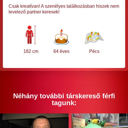
Csak kreatívan! A szenélyes találkozásban hiszek nem
levelező partner keresek!
182 cm
64 éves
Pécs
Néhány további társkereső férfi
tagunk: