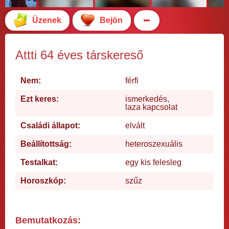
Üzenek
Bejön
Attti 64 éves társkereső
Nem:
férfi
Ezt keres:
ismerkedés,
laza kapcsolat
Családi állapot:
elvált
Beállítottság:
heteroszexuális
Testalkat:
egy kis felesleg
Horoszkóp:
szűz
Bemutatkozás: