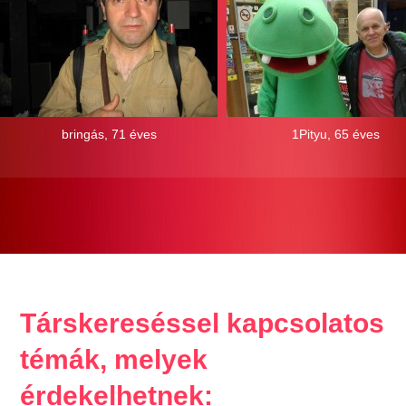
bringás, 71 éves
1Pityu, 65 éves
Társkereséssel kapcsolatos
témák, melyek
érdekelhetnek: