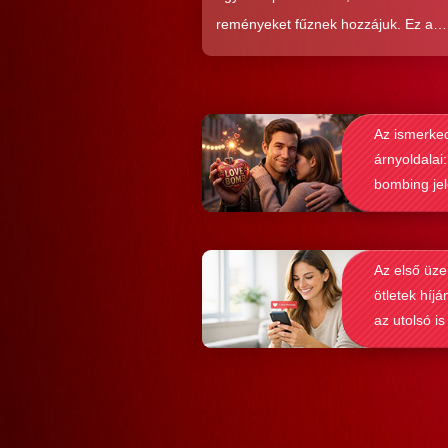
reményeket fűznek hozzájuk. Ez a
közkedveltség egyáltalán nem véletl
hiszen ezekkel a szoftverekkel látsz
nagyon könnyen és gyorsan lehet si
Az ismerke
elérni a flörtölésben. A legfőbb kérd
árnyoldalai:
azonban az, hogy ezek az alkalmaz
bombing je
valóban hozzásegítenek-e minket e
felismerése
tartós párkapcsolathoz?
Az első üze
ötletek híjá
az utolsó is