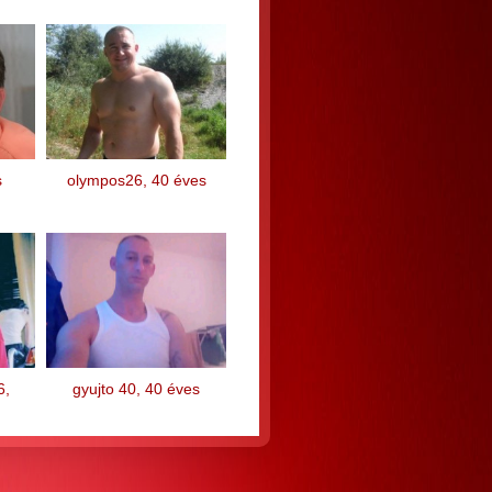
s
olympos26, 40 éves
6,
gyujto 40, 40 éves