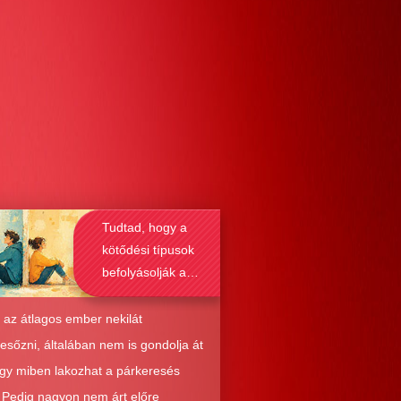
Tudtad, hogy a
kötődési típusok
befolyásolják a
társkeresést is?
 az átlagos ember nekilát
resőzni, általában nem is gondolja át
ogy miben lakozhat a párkeresés
. Pedig nagyon nem árt előre