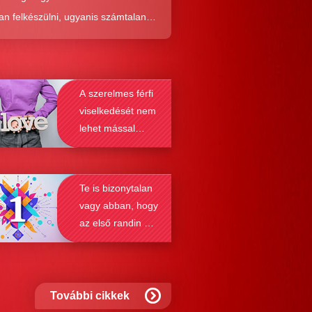
an felkészülni, ugyanis számtalan
tól képes megmenteni téged is az,
él alaposabban megismered a
resés működését, a párkapcsolatok
A szerelmes férfi
nek a receptjét, melyeket vizsgálva
viselkedését nem
nyosodik, hogy a kötődési típusok
lehet mással
solják a társkeresést.
összetéveszteni
Te is bizonytalan
vagy abban, hogy
az első randin mit
szabad és mit
nem?
További cikkek