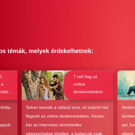
os témák, melyek érdekelhetnek:
ő
7 red flag az
 a
online
oldalak
társkeresésben
bak a
csolat
ította
Sokan keresik a választ arra, mi számít red
Amikor
hoz?
t
flagnek az online társkeresésben, hiszen,
társke
 appok
bár az internetes ismerkedés
azt, h
i
népszerűsége töretlen, a kudarcok csak
sikere