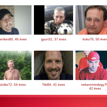
erikes80, 46 éves
gyuri31, 37 éves
koko76, 50 éve
ünike72, 54 éves
Tibi84, 41 éves
nekemmindegy7
42 éves