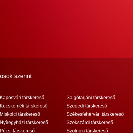
osok szerint
Kaposvári társkereső
Salgótarjáni társkereső
Kecskeméti társkereső
Szegedi társkereső
Miskolci társkereső
Székesfehérvári társkereső
Nyíregyházi társkereső
Szekszárdi társkereső
Pécsi társkereső
Szolnoki társkereső