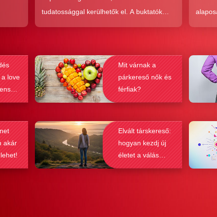
tudatossággal kerülhetők el. A buktatók
alapos
en,
ellenére ez a társkeresési forma joggal
kudarc
ólag
népszerű, hiszen az a kényelem és
ha min
kereket
hatékonyság, amit ad, nehezen
társke
dés
Mit várnak a
és
felülmúlható.
sikeré
 a love
párkereső nők és
ások
bebizo
lenség
férfiak?
gy
befolyá
net
Elvált társkereső:
n akár
hogyan kezdj új
 lehet!
életet a válás
után?