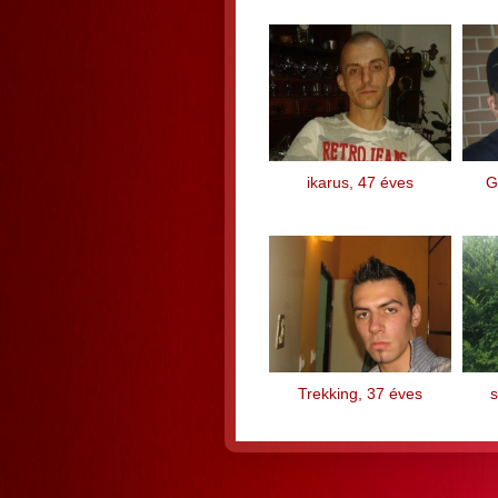
ikarus, 47 éves
G
Trekking, 37 éves
s