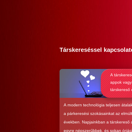
Társkereséssel kapcsolat
A társkeres
appok vagy
társkereső 
alkalmasab
komoly kap
A modern technológia teljesen átalak
kialakításá
a párkeresési szokásainkat az elmúl
években. Napjainkban a társkereső
egyre népszerűbbek, és sokan óriás