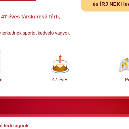
és ÍRJ NEKI le
47 éves társkereső férfi,
smerkednék sportot kedvelő vagyok
m
47 éves
P
 férfi tagunk: