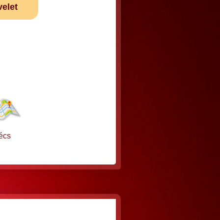
velet
écs