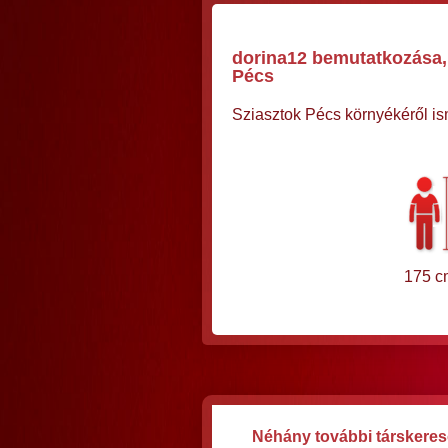
dorina12 bemutatkozása, 
Pécs
Sziasztok Pécs környékéről i
175 c
Néhány további társkereső