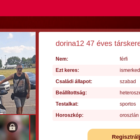
dorina12 47 éves társker
Nem:
férfi
Ezt keres:
ismerked
Családi állapot:
szabad
Beállítottság:
heterosz
Testalkat:
sportos
Horoszkóp:
oroszlán
Regisztrál