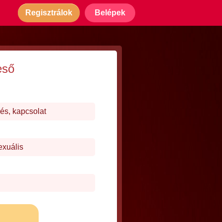
Regisztrálok
Belépek
eső
és, kapcsolat
exuális
j